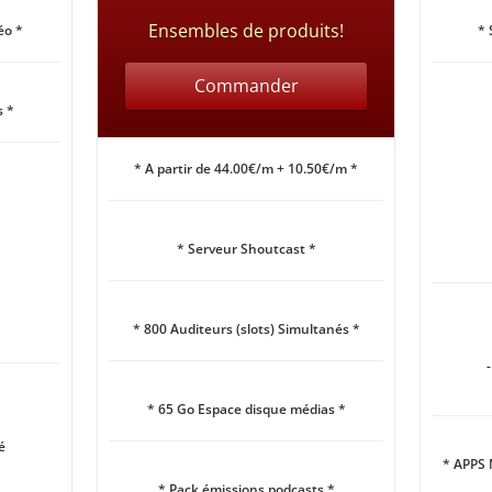
Ensembles de produits!
éo *
* 
Commander
s *
* A partir de 44.00€/m + 10.50€/m *
* Serveur Shoutcast *
* 800 Auditeurs (slots) Simultanés *
* 65 Go Espace disque médias *
é
* APPS
* Pack émissions podcasts *