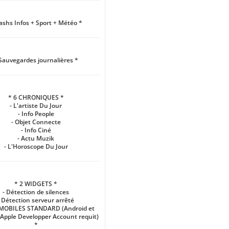
lashs Infos + Sport + Météo *
Sauvegardes journalières *
* 6 CHRONIQUES *
- L'artiste Du Jour
- Info People
- Objet Connecte
- Info Ciné
- Actu Muzik
- L'Horoscope Du Jour
* 2 WIDGETS *
- Détection de silences
- Détection serveur arrêté
 MOBILES STANDARD (Android et
Apple Developper Account requit)
*