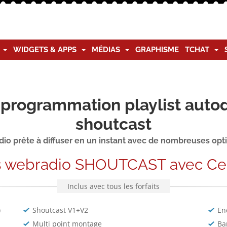
G
WIDGETS & APPS
MÉDIAS
GRAPHISME
TCHAT
programmation playlist autod
shoutcast
io prête à diffuser en un instant avec de nombreuses opt
s webradio SHOUTCAST avec Ce
Inclus avec tous les forfaits
)
Shoutcast V1+V2
En
Multi point montage
Ba