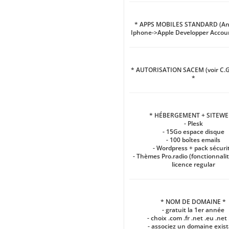
* APPS MOBILES STANDARD (And
Iphone->Apple Developper Accoun
* AUTORISATION SACEM (voir C.G
*
* HÉBERGEMENT + SITEWE
- Plesk
- 15Go espace disque
- 100 boîtes emails
- Wordpress + pack sécuri
- Thèmes Pro.radio (fonctionnalit
licence regular
* NOM DE DOMAINE *
- gratuit la 1er année
- choix .com .fr .net .eu .net 
- associez un domaine exis