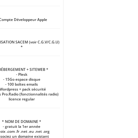
Compte Développeur Apple
SATION SACEM (voir C.G.V/C.G.U)
*
HÉBERGEMENT + SITEWEB *
- Plesk
- 15Go espace disque
- 100 boîtes emails
 Wordpress + pack sécurité
 Pro.Radio (fonctionnalités radio)
licence regular
* NOM DE DOMAINE *
- gratuit la 1er année
hoix .com .fr .net .eu .net .org
ssociez un domaine existant