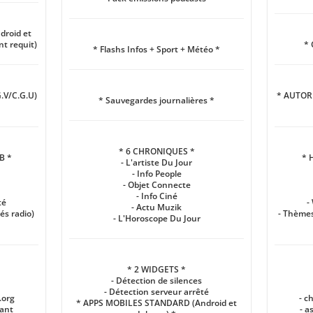
roid et
t requit)
* 
* Flashs Infos + Sport + Météo *
.V/C.G.U)
* AUTORI
* Sauvegardes journalières *
* 6 CHRONIQUES *
B *
* 
- L'artiste Du Jour
- Info People
- Objet Connecte
- Info Ciné
té
-
- Actu Muzik
és radio)
- Thèmes
- L'Horoscope Du Jour
* 2 WIDGETS *
- Détection de silences
- Détection serveur arrêté
.org
- c
* APPS MOBILES STANDARD (Android et
tant
- a