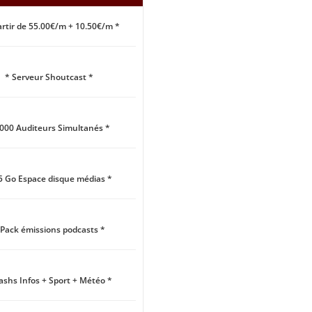
artir de 55.00€/m + 10.50€/m *
* Serveur Shoutcast *
1000 Auditeurs Simultanés *
5 Go Espace disque médias *
 Pack émissions podcasts *
lashs Infos + Sport + Météo *