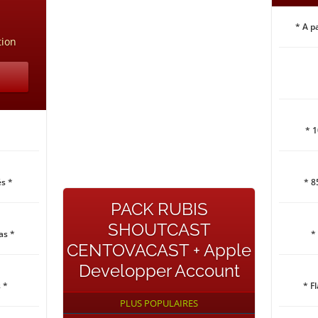
* A p
tion
* 
s *
* 8
PACK RUBIS
SHOUTCAST
as *
*
CENTOVACAST + Apple
Developper Account
 *
* F
PLUS POPULAIRES