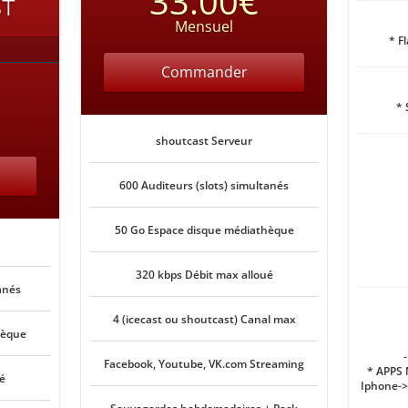
33.00€
ST
Mensuel
* F
Commander
* 
shoutcast Serveur
600 Auditeurs (slots) simultanés
50 Go Espace disque médiathèque
320 kbps Débit max alloué
anés
4 (icecast ou shoutcast) Canal max
hèque
Facebook, Youtube, VK.com Streaming
* APPS
é
Iphone->