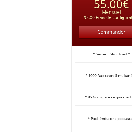
55.00€
Mensuel
98.00 Frais de configura
Commander
* Serveur Shoutcast *
* 1000 Auditeurs Simultané
* 85 Go Espace disque médi
* Pack émissions podcasts