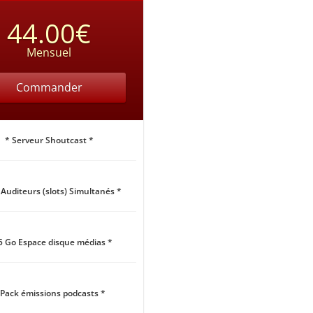
44.00€
Mensuel
Commander
* Serveur Shoutcast *
 Auditeurs (slots) Simultanés *
5 Go Espace disque médias *
 Pack émissions podcasts *