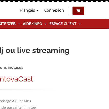
Français
Connexion
SITE WEB
AIDE/INFO
ESPACE CLIENT
j ou live streaming
ions incluses
ntovaCast
codage AAC et MP3
nde passante illimitée