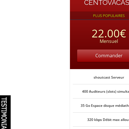
CENTOVACA
PLUS POPULAIRES
22.00€
Mensuel
Commander
shoutcast Serveur
400 Auditeurs (slots) simult
35 Go Espace disque médiat
320 kbps Débit max allou