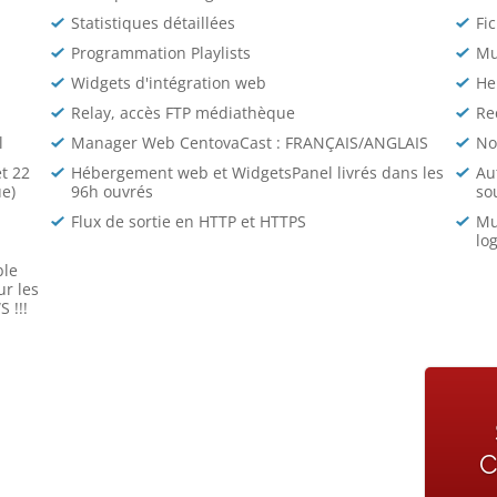
Statistiques détaillées
Fic
Programmation Playlists
Mu
Widgets d'intégration web
He
Relay, accès FTP médiathèque
Re
l
Manager Web CentovaCast : FRANÇAIS/ANGLAIS
No
et 22
Hébergement web et WidgetsPanel livrés dans les
Au
e)
96h ouvrés
so
Flux de sortie en HTTP et HTTPS
Mu
log
ble
ur les
 !!!
C