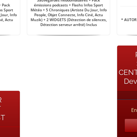
Sauvegardes hebdomadaires + Pack
+ Pack
émissions podcasts + Flashs Infos Sport
os Sport
Météo + 5 Chroniques (Artiste Du Jour, Info
Jour, Info
People, Objet Connecte, Info Ciné, Actu
né, Actu
Muzik) + 2 WIDGETS (Détection de silences,
* AUTORI
Détection serveur arrêté) Inclus
CENT
Dev
R
T
En
ST