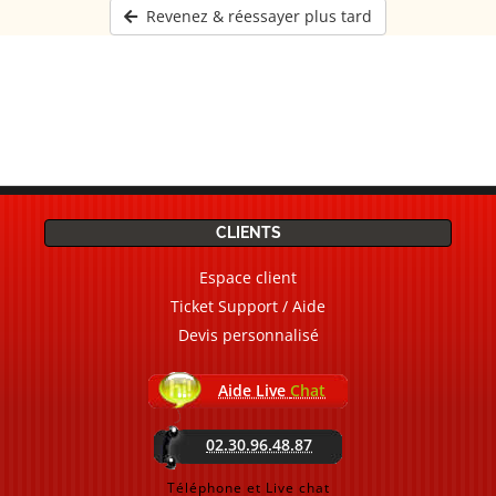
Revenez & réessayer plus tard
CLIENTS
Espace client
Ticket Support / Aide
Devis personnalisé
Aide Live
Chat
02.30.96.48.87
Téléphone et Live chat