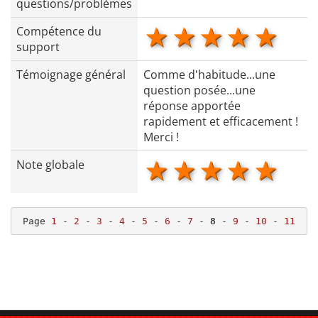
questions/problèmes
1 star
2 stars
3 stars
4 star
5 s
Compétence du
support
Témoignage général
Comme d'habitude...une
question posée...une
réponse apportée
rapidement et efficacement !
Merci !
1 star
2 stars
3 stars
4 star
5 s
Note globale
Page 
1
 - 
2
 - 
3
 - 
4
 - 
5
 - 
6
 - 
7
 - 
8
 - 
9
 - 
10
 - 
11