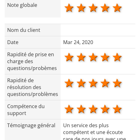
1 star
2 stars
3 stars
4 star
5 s
Note globale
Nom du client
Date
Mar 24, 2020
1 star
2 stars
3 stars
4 star
5 s
Rapidité de prise en
charge des
questions/probèmes
1 star
2 stars
3 stars
4 star
5 s
Rapidité de
résolution des
questions/problèmes
1 star
2 stars
3 stars
4 star
5 s
Compétence du
support
Témoignage général
Un service des plus
compétent et une écoute
rare de nos jours avec une