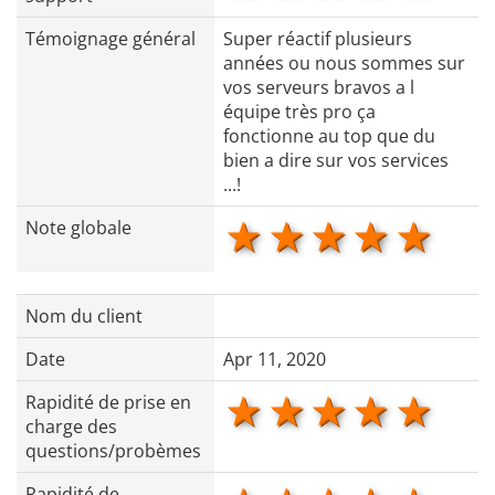
Témoignage général
Super réactif plusieurs
années ou nous sommes sur
vos serveurs bravos a l
équipe très pro ça
fonctionne au top que du
bien a dire sur vos services
...!
1 star
2 stars
3 stars
4 star
5 s
Note globale
Nom du client
Date
Apr 11, 2020
1 star
2 stars
3 stars
4 star
5 s
Rapidité de prise en
charge des
questions/probèmes
Rapidité de