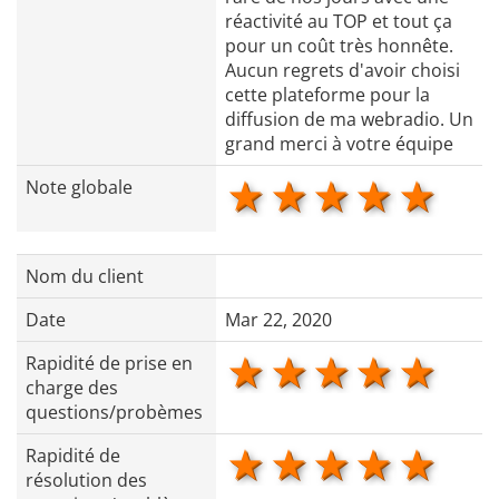
réactivité au TOP et tout ça
pour un coût très honnête.
Aucun regrets d'avoir choisi
cette plateforme pour la
diffusion de ma webradio. Un
grand merci à votre équipe
1 star
2 stars
3 stars
4 star
5 s
Note globale
Nom du client
Date
Mar 22, 2020
1 star
2 stars
3 stars
4 star
5 s
Rapidité de prise en
charge des
questions/probèmes
1 star
2 stars
3 stars
4 star
5 s
Rapidité de
résolution des