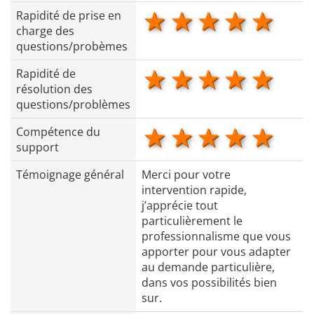
1 star
2 stars
3 stars
4 star
5 s
Rapidité de prise en
charge des
questions/probèmes
1 star
2 stars
3 stars
4 star
5 s
Rapidité de
résolution des
questions/problèmes
1 star
2 stars
3 stars
4 star
5 s
Compétence du
support
Témoignage général
Merci pour votre
intervention rapide,
j’apprécie tout
particulièrement le
professionnalisme que vous
apporter pour vous adapter
au demande particulière,
dans vos possibilités bien
sur.