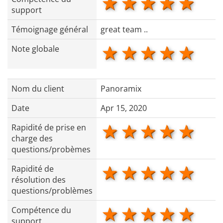
1 star
2 stars
3 stars
4 star
5 s
support
Témoignage général
great team ..
1 star
2 stars
3 stars
4 star
5 s
Note globale
Nom du client
Panoramix
Date
Apr 15, 2020
1 star
2 stars
3 stars
4 star
5 s
Rapidité de prise en
charge des
questions/probèmes
1 star
2 stars
3 stars
4 star
5 s
Rapidité de
résolution des
questions/problèmes
1 star
2 stars
3 stars
4 star
5 s
Compétence du
support