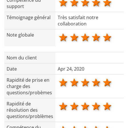
1 star
2 stars
3 stars
4 star
5 s
Compétence du
support
Témoignage général
Très satisfait notre
collaboration
1 star
2 stars
3 stars
4 star
5 s
Note globale
Nom du client
Date
Apr 24, 2020
1 star
2 stars
3 stars
4 star
5 s
Rapidité de prise en
charge des
questions/probèmes
1 star
2 stars
3 stars
4 star
5 s
Rapidité de
résolution des
questions/problèmes
Compétence du