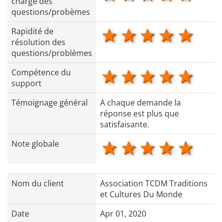
charge des
questions/probèmes
1 star
2 stars
3 stars
4 star
5 s
Rapidité de
résolution des
questions/problèmes
1 star
2 stars
3 stars
4 star
5 s
Compétence du
support
Témoignage général
A chaque demande la
réponse est plus que
satisfaisante.
1 star
2 stars
3 stars
4 star
5 s
Note globale
Nom du client
Association TCDM Traditions
et Cultures Du Monde
Date
Apr 01, 2020