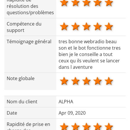
1 star
2 stars
3 stars
4 star
5 s
résolution des
questions/problèmes
1 star
2 stars
3 stars
4 star
5 s
Compétence du
support
Témoignage général
tres bonne webradio beau
son et le bot fonctionne tres
bien je le conseille a tout
ceux qu ils veulent se lancer
dans l aventure
1 star
2 stars
3 stars
4 star
5 s
Note globale
Nom du client
ALPHA
Date
Apr 09, 2020
1 star
2 stars
3 stars
4 star
5 s
Rapidité de prise en