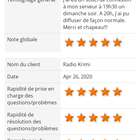
à mon serveur à 19h30 un
dimanche soir. A 20h, j'ai pu
diffuser de façon normale.
Merci et chapeau!!!
1 star
2 stars
3 stars
4 star
5 s
Note globale
Nom du client
Radio Krimi
Date
Apr 26, 2020
1 star
2 stars
3 stars
4 star
5 s
Rapidité de prise en
charge des
questions/probèmes
1 star
2 stars
3 stars
4 star
5 s
Rapidité de
résolution des
questions/problèmes