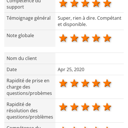
1 star
2 stars
3 stars
4 star
5 s
Compétence du
support
Témoignage général
Super, rien à dire. Compétant
et disponible.
1 star
2 stars
3 stars
4 star
5 s
Note globale
Nom du client
Date
Apr 25, 2020
1 star
2 stars
3 stars
4 star
5 s
Rapidité de prise en
charge des
questions/probèmes
1 star
2 stars
3 stars
4 star
5 s
Rapidité de
résolution des
questions/problèmes