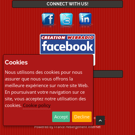
CONNECT WITH US!
Cookies
Nous utilisons des cookies pour nous
PAYMENTS
assurer que nous vous offrons la
meilleure expérience sur notre site Web.
En poursuivant votre navigation sur ce
site, vous acceptez notre utilisation des
cookies.
Cookie policy
Accept
Decline
Copyright © 2026 Location Webradio Streaming
All Rights Reserved
Powered by
France Hebergement Internet