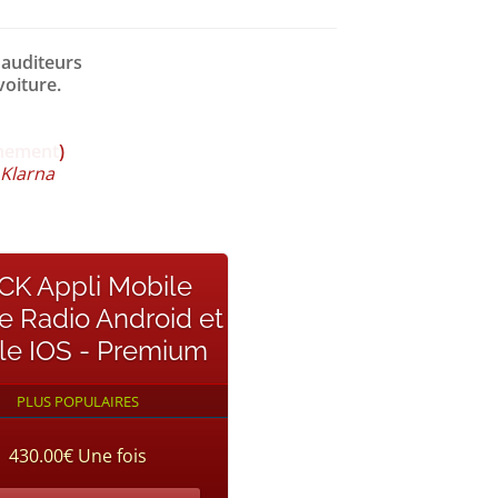
 auditeurs
voiture.
nement
)
 Klarna
CK Appli Mobile
e Radio Android et
le IOS - Premium
PLUS POPULAIRES
430.00€ Une fois