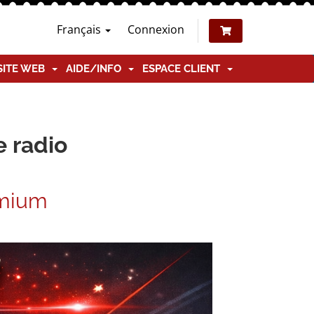
Français
Connexion
SITE WEB
AIDE/INFO
ESPACE CLIENT
e radio
emium