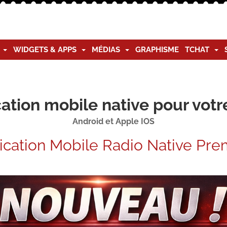
G
WIDGETS & APPS
MÉDIAS
GRAPHISME
TCHAT
ation mobile native pour votr
Android et Apple IOS
ication Mobile Radio Native Pr