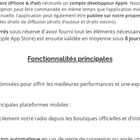
ore (iPhone & iPad)
nécessite un
compte développeur Apple
. Nou
te option peut être commandée en même temps que l’application mob
nnuelle, l’application peut également être
publiée sur notre propr
 droits de diffusion (droits d'auteur et droits voisins).
vrés
sous réserve d'avoir fourni tout les éléments nécessai
 Apple App Store) est ensuite validée en moyenne sous
8 jour
Fonctionnalités principales
timisées pour offrir les meilleures performances et une exp
incipales plateformes mobiles :
ilement votre radio depuis les boutiques officielles et d’ins
ion automatique
en cas de perte de connexion ou après un