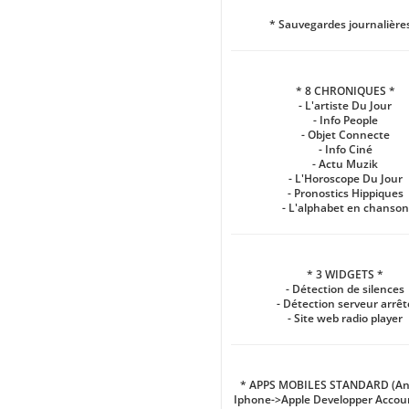
* Sauvegardes journalière
* 8 CHRONIQUES *
- L'artiste Du Jour
- Info People
- Objet Connecte
- Info Ciné
- Actu Muzik
- L'Horoscope Du Jour
- Pronostics Hippiques
- L'alphabet en chanson
* 3 WIDGETS *
- Détection de silences
- Détection serveur arrêt
- Site web radio player
* APPS MOBILES STANDARD (And
Iphone->Apple Developper Accoun