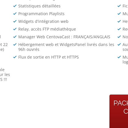
Statistiques détaillées
Fic
Programmation Playlists
Mu
Widgets d'intégration web
He
Relay, accès FTP médiathèque
Re
l
Manager Web CentovaCast : FRANÇAIS/ANGLAIS
No
et 22
Hébergement web et WidgetsPanel livrés dans les
Au
e)
96h ouvrés
so
Flux de sortie en HTTP et HTTPS
Mu
log
ble
ur les
 !!!
PAC
C