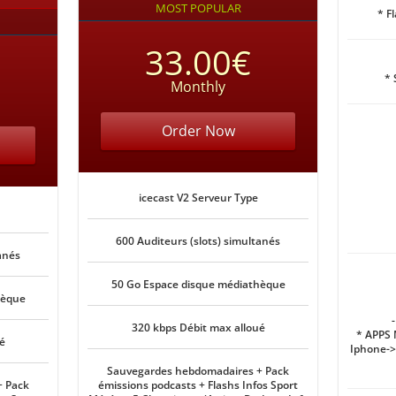
MOST POPULAR
* F
33.00€
* 
Monthly
Order Now
icecast V2 Serveur Type
600 Auditeurs (slots) simultanés
anés
50 Go Espace disque médiathèque
hèque
320 kbps Débit max alloué
* APPS
é
Iphone->
Sauvegardes hebdomadaires + Pack
+ Pack
émissions podcasts + Flashs Infos Sport