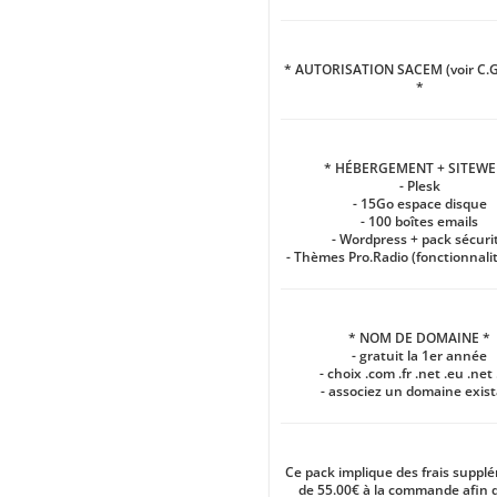
* AUTORISATION SACEM (voir C.G
*
* HÉBERGEMENT + SITEWE
- Plesk
- 15Go espace disque
- 100 boîtes emails
- Wordpress + pack sécuri
- Thèmes Pro.Radio (fonctionnalit
* NOM DE DOMAINE *
- gratuit la 1er année
- choix .com .fr .net .eu .net 
- associez un domaine exis
Ce pack implique des frais suppl
de 55.00€ à la commande afin 