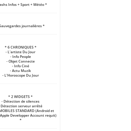
lashs Infos + Sport + Météo *
Sauvegardes journalières *
* 6 CHRONIQUES *
- L'artiste Du Jour
- Info People
- Objet Connecte
- Info Ciné
- Actu Muzik
- L'Horoscope Du Jour
* 2 WIDGETS *
- Détection de silences
- Détection serveur arrêté
 MOBILES STANDARD (Android et
Apple Developper Account requit)
*