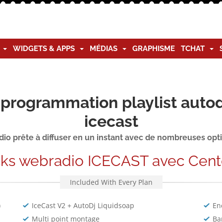
G
WIDGETS & APPS
MÉDIAS
GRAPHISME
TCHAT
programmation playlist autod
icecast
io prête à diffuser en un instant avec de nombreuses opt
cks webradio ICECAST avec Cent
Included With Every Plan
)
IceCast V2 + AutoDj Liquidsoap
En
Multi point montage
Ba