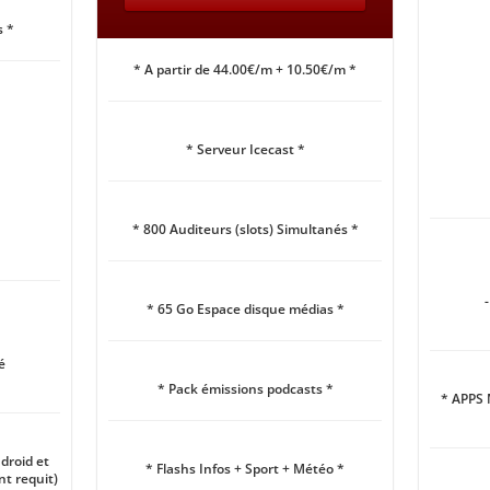
s *
* A partir de 44.00€/m + 10.50€/m *
* Serveur Icecast *
* 800 Auditeurs (slots) Simultanés *
* 65 Go Espace disque médias *
é
* Pack émissions podcasts *
* APPS
roid et
* Flashs Infos + Sport + Météo *
t requit)