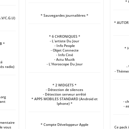
* 
* Sauvegardes journalières *
.V/C.G.U)
* AUTORI
* 6 CHRONIQUES *
- L'artiste Du Jour
B *
- Info People
* 
- Objet Connecte
- Info Ciné
- Actu Muzik
té
- L'Horoscope Du Jour
és radio)
-
- Thèmes
* 2 WIDGETS *
- Détection de silences
- Détection serveur arrêté
.org
* APPS MOBILES STANDARD (Android et
tant
- c
Iphone) *
- a
émentaire
* Compte Développeur Apple
de vous
Ce pack 