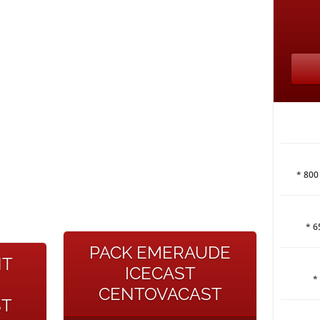
* 800
* 6
PACK EMERAUDE
NT
ICECAST
*
CENTOVACAST
ST