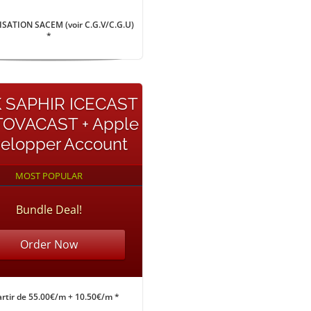
SATION SACEM (voir C.G.V/C.G.U)
*
 SAPHIR ICECAST
OVACAST + Apple
elopper Account
MOST POPULAR
Bundle Deal!
Order Now
artir de 55.00€/m + 10.50€/m *