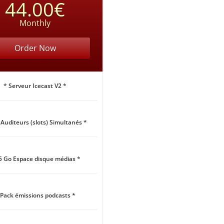
44.00€
Monthly
Order Now
* Serveur Icecast V2 *
 Auditeurs (slots) Simultanés *
5 Go Espace disque médias *
 Pack émissions podcasts *