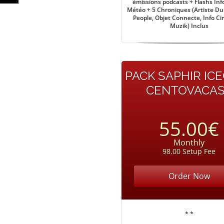
émissions podcasts + Flashs Inf
Météo + 5 Chroniques (Artiste Du 
People, Objet Connecte, Info Ci
Muzik) Inclus
PACK SAPHIR IC
CENTOVACA
55.00€
Monthly
98.00 Setup Fee
Order Now
* *