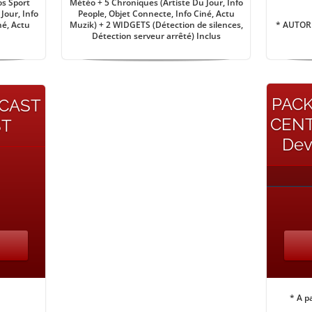
os Sport
Météo + 5 Chroniques (Artiste Du Jour, Info
Jour, Info
People, Objet Connecte, Info Ciné, Actu
né, Actu
Muzik) + 2 WIDGETS (Détection de silences,
* AUTORI
Détection serveur arrêté) Inclus
PACK
ECAST
CENT
ST
Dev
* A p