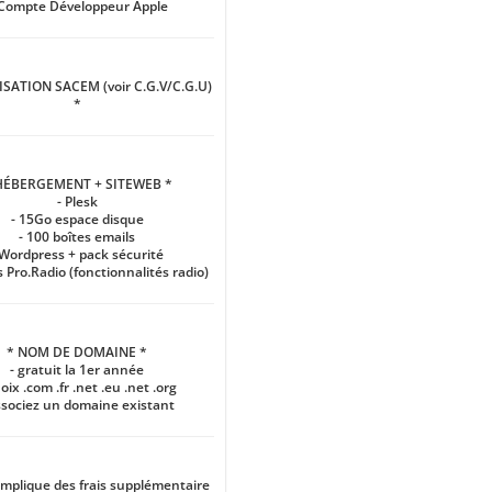
Compte Développeur Apple
SATION SACEM (voir C.G.V/C.G.U)
*
HÉBERGEMENT + SITEWEB *
- Plesk
- 15Go espace disque
- 100 boîtes emails
 Wordpress + pack sécurité
 Pro.Radio (fonctionnalités radio)
* NOM DE DOMAINE *
- gratuit la 1er année
hoix .com .fr .net .eu .net .org
ssociez un domaine existant
implique des frais supplémentaire