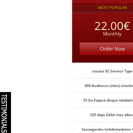
MOST POPULAR
22.00€
Monthly
Order Now
icecast V2 Serveur Type
400 Auditeurs (slots) simult
35 Go Espace disque médiat
320 kbps Débit max allou
Sauvegardes hebdomadaires 