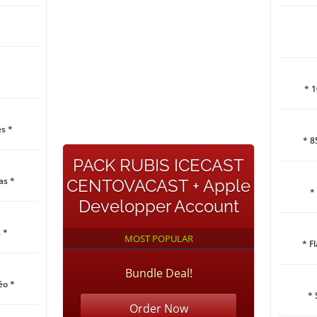
* 
s *
* 8
PACK RUBIS ICECAST
as *
CENTOVACAST + Apple
*
Developper Account
 *
MOST POPULAR
* F
Bundle Deal!
éo *
* 
Order Now