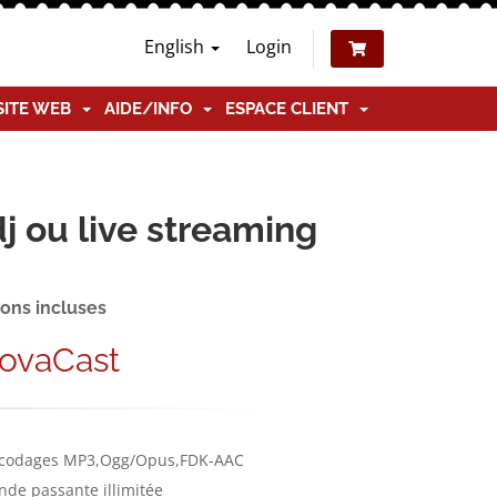
English
Login
SITE WEB
AIDE/INFO
ESPACE CLIENT
j ou live streaming
ions incluses
ovaCast
codages MP3,Ogg/Opus,FDK-AAC
nde passante illimitée