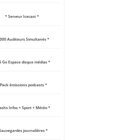
* Serveur Icecast *
1000 Auditeurs Simultanés *
5 Go Espace disque médias *
 Pack émissions podcasts *
lashs Infos + Sport + Météo *
Sauvegardes journalières *