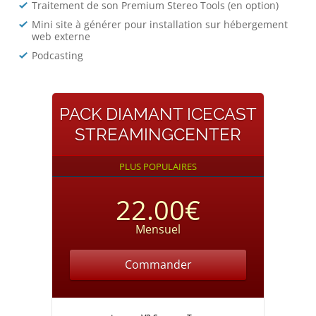
Traitement de son Premium Stereo Tools (en option)
Mini site à générer pour installation sur hébergement
web externe
Podcasting
PACK DIAMANT ICECAST
STREAMINGCENTER
PLUS POPULAIRES
22.00€
Mensuel
Commander