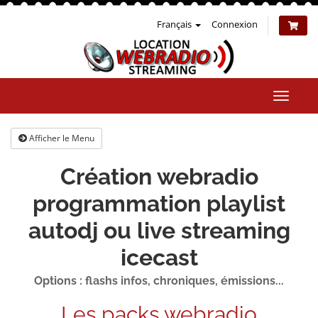
Français
Connexion
Bascul
la
naviga
Afficher le Menu
Création webradio
programmation playlist
autodj ou live streaming
icecast
Options : flashs infos, chroniques, émissions...
Les packs webradio