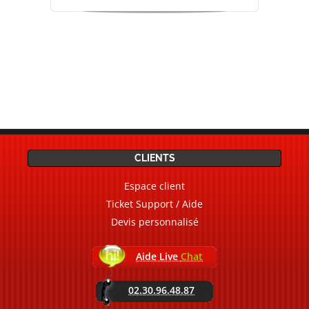
CLIENTS
Espace client
Ticket Support / Aide
Devis personnalisé
Aide Live
Chat
02.30.96.48.87