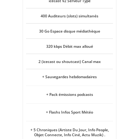
icecast V2 Serveur Type
400 Auditeurs (slots) simultanés
30 Go Espace disque médiathèque
320 kbps Débit max alloué
2 (icecast ou shoutcast) Canal max
+ Sauvegardes hebdomadaires
+ Pack émissions podcasts
+ Flashs Infos Sport Météo
+ 5 Chroniques (Artiste Du Jour, Info People,
Objet Connecte, Info Ciné, Actu Muzik) .