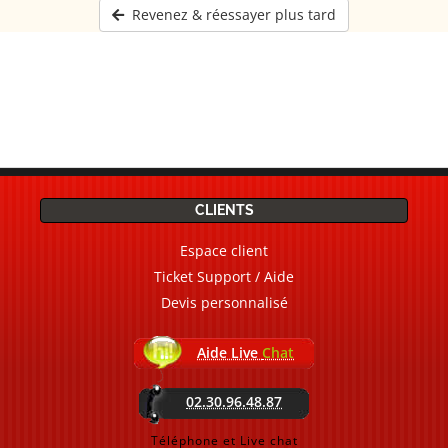
Revenez & réessayer plus tard
CLIENTS
Espace client
Ticket Support / Aide
Devis personnalisé
Aide Live
Chat
02.30.96.48.87
Téléphone et Live chat