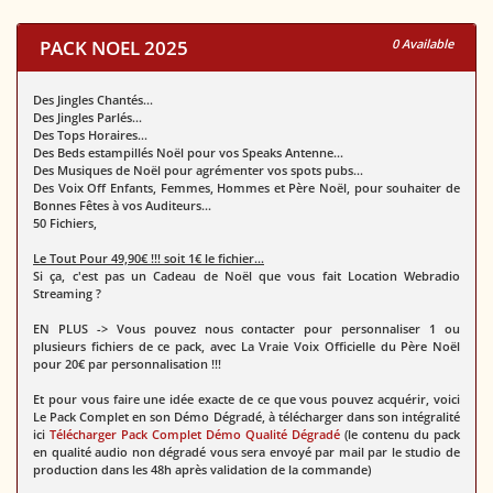
PACK NOEL 2025
0 Available
Des Jingles Chantés...
Des Jingles Parlés...
Des Tops Horaires...
Des Beds estampillés Noël pour vos Speaks Antenne...
Des Musiques de Noël pour agrémenter vos spots pubs...
Des Voix Off Enfants, Femmes, Hommes et Père Noël, pour souhaiter de
Bonnes Fêtes à vos Auditeurs...
50 Fichiers,
Le Tout Pour 49,90€ !!! soit 1€ le fichier...
Si ça, c'est pas un Cadeau de Noël que vous fait Location Webradio
Streaming ?
EN PLUS ->
Vous pouvez nous contacter pour personnaliser 1 ou
plusieurs fichiers de ce pack, avec La Vraie Voix Officielle du Père Noël
pour 20€ par personnalisation !!!
Et pour vous faire une idée exacte de ce que vous pouvez acquérir, voici
Le Pack Complet en son Démo Dégradé, à télécharger dans son intégralité
ici
Télécharger Pack Complet Démo Qualité Dégradé
(le contenu du pack
en qualité audio non dégradé vous sera envoyé par mail par le studio de
production dans les 48h après validation de la commande)