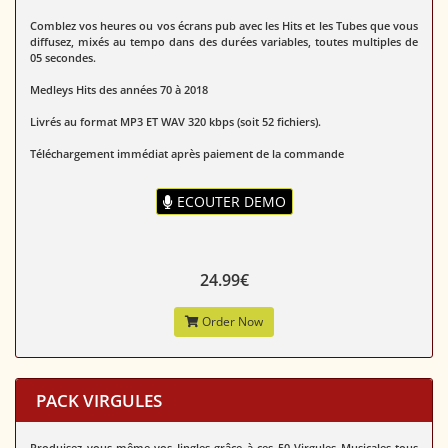
Comblez vos heures ou vos écrans pub avec les Hits et les Tubes que vous
diffusez, mixés au tempo dans des durées variables, toutes multiples de
05 secondes.
Medleys Hits des années 70 à 2018
Livrés au format MP3 ET WAV 320 kbps (soit 52 fichiers).
Téléchargement immédiat après paiement de la commande
ECOUTER DEMO
24.99€
Order Now
PACK VIRGULES
Produisez vous-même vos Jingles grâce à ces 50 Virgules Musicales tous