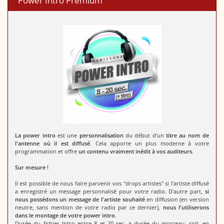
Power Intro Premium
La power intro
est une
personnalisation
du début d'un
titre au nom de
l'antenne où il est diffusé
. Cela apporte un plus moderne à votre
programmation et offre
un contenu vraiment inédit à vos auditeurs
.
Sur mesure !
Il est possible de nous faire parvenir vos "drops artistes" si l'artiste diffusé
a enregistré un message personnalisé pour votre radio. D'autre part,
si
nous possédons un message de l'artiste souhaité
en diffusion (en version
neutre, sans mention de votre radio par ce dernier),
nous l'utiliserons
dans le montage de votre power intro
.
Durée du fichier
Intro entre 8 et 20 sec. + durée du morceau; soit, en