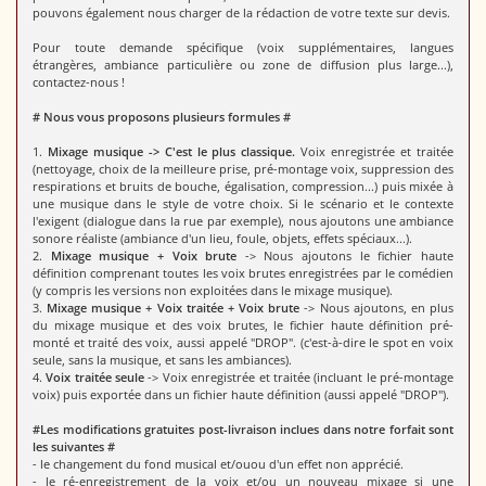
pouvons également nous charger de la rédaction de votre texte sur devis.
Pour toute demande spécifique (voix supplémentaires, langues
étrangères, ambiance particulière ou zone de diffusion plus large...),
contactez-nous !
# Nous vous proposons plusieurs formules #
1.
Mixage musique -> C'est le plus classique.
Voix enregistrée et traitée
(nettoyage, choix de la meilleure prise, pré-montage voix, suppression des
respirations et bruits de bouche, égalisation, compression...) puis mixée à
une musique dans le style de votre choix. Si le scénario et le contexte
l'exigent (dialogue dans la rue par exemple), nous ajoutons une ambiance
sonore réaliste (ambiance d'un lieu, foule, objets, effets spéciaux...).
2.
Mixage musique + Voix brute
-> Nous ajoutons le fichier haute
définition comprenant toutes les voix brutes enregistrées par le comédien
(y compris les versions non exploitées dans le mixage musique).
3.
Mixage musique + Voix traitée + Voix brute
-> Nous ajoutons, en plus
du mixage musique et des voix brutes, le fichier haute définition pré-
monté et traité des voix, aussi appelé "DROP". (c'est-à-dire le spot en voix
seule, sans la musique, et sans les ambiances).
4.
Voix traitée seule
-> Voix enregistrée et traitée (incluant le pré-montage
voix) puis exportée dans un fichier haute définition (aussi appelé "DROP").
#Les modifications gratuites post-livraison inclues dans notre forfait sont
les suivantes #
- le changement du fond musical et/ouou d'un effet non apprécié.
- le ré-enregistrement de la voix et/ou un nouveau mixage si une