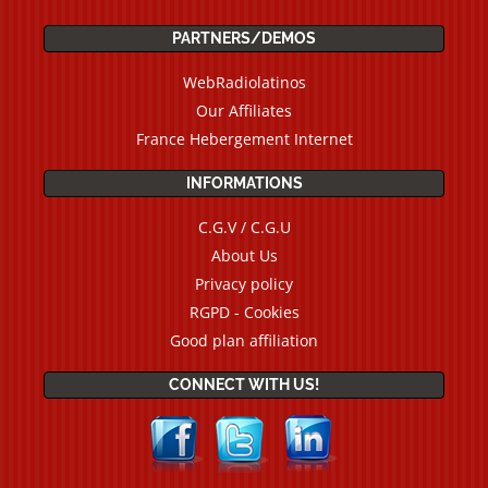
PARTNERS/DEMOS
WebRadiolatinos
Our Affiliates
France Hebergement Internet
INFORMATIONS
C.G.V / C.G.U
About Us
Privacy policy
RGPD - Cookies
Good plan affiliation
CONNECT WITH US!