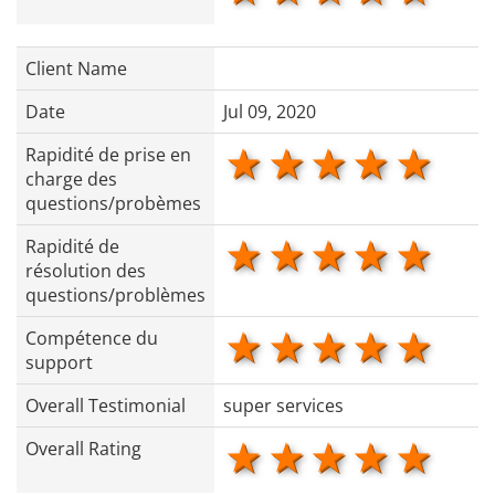
Client Name
Date
Jul 09, 2020
1 star
2 stars
3 stars
4 star
5 s
Rapidité de prise en
charge des
questions/probèmes
1 star
2 stars
3 stars
4 star
5 s
Rapidité de
résolution des
questions/problèmes
1 star
2 stars
3 stars
4 star
5 s
Compétence du
support
Overall Testimonial
super services
1 star
2 stars
3 stars
4 star
5 s
Overall Rating