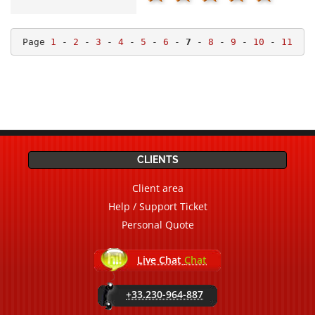
Page 
1
 - 
2
 - 
3
 - 
4
 - 
5
 - 
6
 - 
7
 - 
8
 - 
9
 - 
10
 - 
11
CLIENTS
Client area
Help / Support Ticket
Personal Quote
Live Chat
Chat
+33.230-964-887