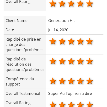
1 star
2 stars
3 stars
4 star
5 s
Overall Rating
Client Name
Generation Hit
Date
Jul 14, 2020
1 star
2 stars
3 stars
4 star
5 s
Rapidité de prise en
charge des
questions/probèmes
1 star
2 stars
3 stars
4 star
5 s
Rapidité de
résolution des
questions/problèmes
1 star
2 stars
3 stars
4 star
5 s
Compétence du
support
Overall Testimonial
Super Au Top rien à dire
1 star
2 stars
3 stars
4 star
5 s
Overall Rating