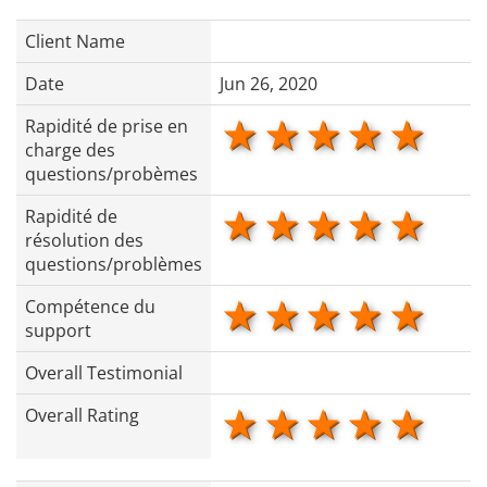
Client Name
Date
Jun 26, 2020
1 star
2 stars
3 stars
4 star
5 s
Rapidité de prise en
charge des
questions/probèmes
1 star
2 stars
3 stars
4 star
5 s
Rapidité de
résolution des
questions/problèmes
1 star
2 stars
3 stars
4 star
5 s
Compétence du
support
Overall Testimonial
1 star
2 stars
3 stars
4 star
5 s
Overall Rating