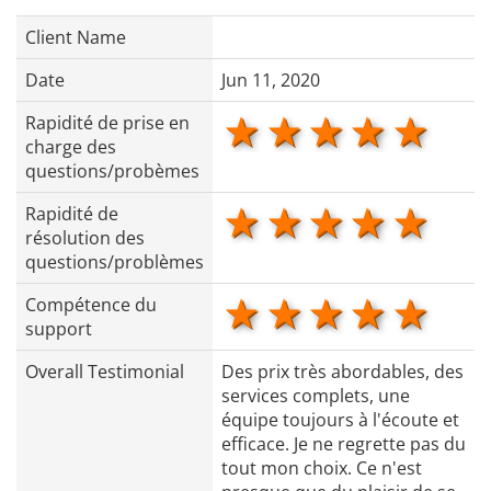
Client Name
Date
Jun 11, 2020
1 star
2 stars
3 stars
4 star
5 s
Rapidité de prise en
charge des
questions/probèmes
1 star
2 stars
3 stars
4 star
5 s
Rapidité de
résolution des
questions/problèmes
1 star
2 stars
3 stars
4 star
5 s
Compétence du
support
Overall Testimonial
Des prix très abordables, des
services complets, une
équipe toujours à l'écoute et
efficace. Je ne regrette pas du
tout mon choix. Ce n'est