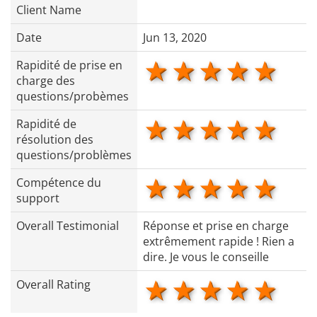
Client Name
Date
Jun 13, 2020
1 star
2 stars
3 stars
4 star
5 s
Rapidité de prise en
charge des
questions/probèmes
1 star
2 stars
3 stars
4 star
5 s
Rapidité de
résolution des
questions/problèmes
1 star
2 stars
3 stars
4 star
5 s
Compétence du
support
Overall Testimonial
Réponse et prise en charge
extrêmement rapide ! Rien a
dire. Je vous le conseille
1 star
2 stars
3 stars
4 star
5 s
Overall Rating