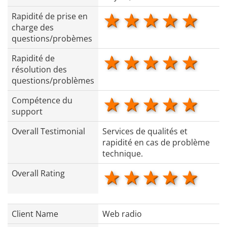
1 star
2 stars
3 stars
4 star
5 s
Rapidité de prise en
charge des
questions/probèmes
1 star
2 stars
3 stars
4 star
5 s
Rapidité de
résolution des
questions/problèmes
1 star
2 stars
3 stars
4 star
5 s
Compétence du
support
Overall Testimonial
Services de qualités et
rapidité en cas de problème
technique.
1 star
2 stars
3 stars
4 star
5 s
Overall Rating
Client Name
Web radio