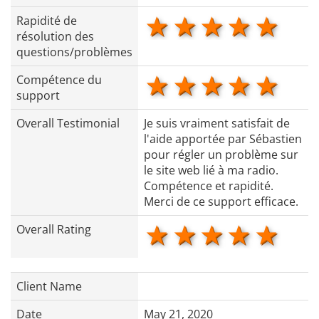
1 star
2 stars
3 stars
4 star
5 s
Rapidité de
résolution des
questions/problèmes
1 star
2 stars
3 stars
4 star
5 s
Compétence du
support
Overall Testimonial
Je suis vraiment satisfait de
l'aide apportée par Sébastien
pour régler un problème sur
le site web lié à ma radio.
Compétence et rapidité.
Merci de ce support efficace.
1 star
2 stars
3 stars
4 star
5 s
Overall Rating
Client Name
Date
May 21, 2020