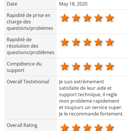
Date
May 18, 2020
1 star
2 stars
3 stars
4 star
5 s
Rapidité de prise en
charge des
questions/probèmes
1 star
2 stars
3 stars
4 star
5 s
Rapidité de
résolution des
questions/problèmes
1 star
2 stars
3 stars
4 star
5 s
Compétence du
support
Overall Testimonial
Je suis extrèmement
satisfaite de leur aide et
support technique, il regle
mon probleme rapidement
et toujours un service super.
Je le recommande fortement.
1 star
2 stars
3 stars
4 star
5 s
Overall Rating