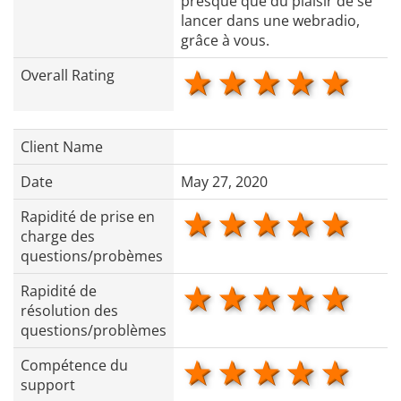
presque que du plaisir de se
lancer dans une webradio,
grâce à vous.
1 star
2 stars
3 stars
4 star
5 s
Overall Rating
Client Name
Date
May 27, 2020
1 star
2 stars
3 stars
4 star
5 s
Rapidité de prise en
charge des
questions/probèmes
1 star
2 stars
3 stars
4 star
5 s
Rapidité de
résolution des
questions/problèmes
1 star
2 stars
3 stars
4 star
5 s
Compétence du
support