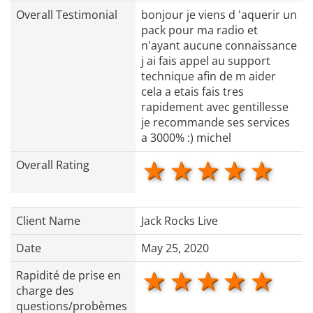
Overall Testimonial
bonjour je viens d 'aquerir un
pack pour ma radio et
n'ayant aucune connaissance
j ai fais appel au support
technique afin de m aider
cela a etais fais tres
rapidement avec gentillesse
je recommande ses services
a 3000% :) michel
1 star
2 stars
3 stars
4 star
5 s
Overall Rating
Client Name
Jack Rocks Live
Date
May 25, 2020
1 star
2 stars
3 stars
4 star
5 s
Rapidité de prise en
charge des
questions/probèmes