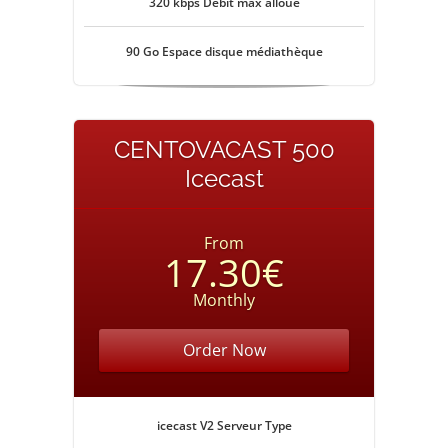
320 kbps Débit max alloué
90 Go Espace disque médiathèque
CENTOVACAST 500
Icecast
From
17.30€
Monthly
Order Now
icecast V2 Serveur Type