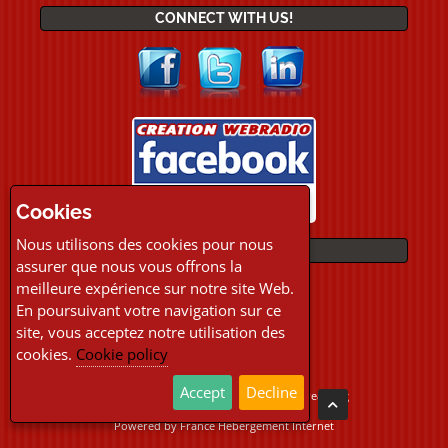
CONNECT WITH US!
Cookies
Nous utilisons des cookies pour nous
PAYMENTS
assurer que nous vous offrons la
meilleure expérience sur notre site Web.
En poursuivant votre navigation sur ce
site, vous acceptez notre utilisation des
cookies.
Cookie policy
Accept
Decline
Copyright © 2026 Location Webradio Streaming
All Rights Reserved
Powered by
France Hebergement Internet