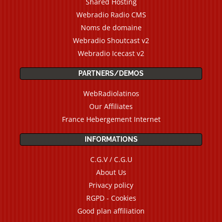
Shared Hosting
Webradio Radio CMS
Noms de domaine
Webradio Shoutcast v2
Webradio Icecast v2
PARTNERS/DEMOS
WebRadiolatinos
Our Affiliates
France Hebergement Internet
INFORMATIONS
C.G.V / C.G.U
About Us
Privacy policy
RGPD - Cookies
Good plan affiliation