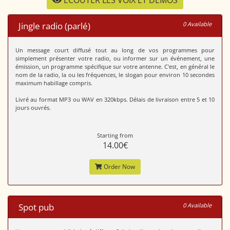
ECOUTER LES VOIX ET DEMOS
Jingle radio (parlé)
0 Available
Un message court diffusé tout au long de vos programmes pour
simplement présenter votre radio, ou informer sur un événement, une
émission, un programme spécifique sur votre antenne. C'est, en général le
nom de la radio, la ou les fréquences, le slogan pour environ 10 secondes
maximum habillage compris.
Livré au format MP3 ou WAV en 320kbps. Délais de livraison entre 5 et 10
jours ouvrés.
Starting from
14.00€
Order Now
Spot pub
0 Available