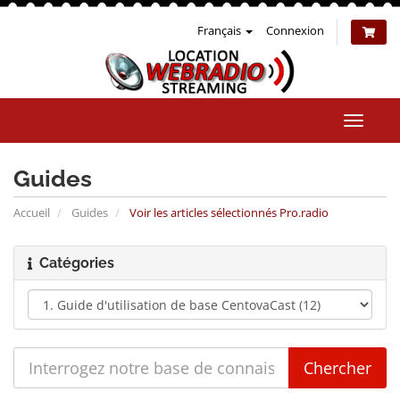
Français
Connexion
Bascul
la
naviga
Guides
Accueil
Guides
Voir les articles sélectionnés Pro.radio
Catégories