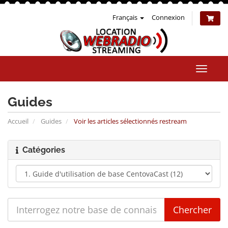
Français
Connexion
Bascul
la
naviga
Guides
Accueil
Guides
Voir les articles sélectionnés restream
Catégories