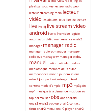
interview radio
jingles
playlists
kbps
key
lecteur radio web
lecteur
lecteur streaming radio
vidéo
les albums
lieux
liste de lecture
live
live stream video
live dj
android
live tv
live video
logiciel
automation vidéo
maintenance onair2
manager radio
manager
manager radio ecmanager
manager
radio evc
manager tv
manager webtv
manuel
matin
matinale
médias
médiathèque
membre de l'équipe
métadonnées
mise à jour émissions
mise à jour podcast
mixage
mixed
mp3
content
mode d'emploi
mp3gain
mp4
musique à la demande
musique au
obs
top
normaliser
obs android
onair2
onair2 backup
onair2 contact
form
onair2 menu
onair2 player
onair2