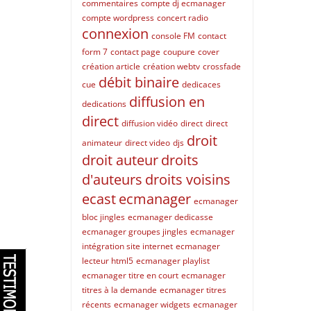
commentaires
compte dj ecmanager
compte wordpress
concert radio
connexion
console FM
contact
form 7
contact page
coupure
cover
création article
création webtv
crossfade
débit binaire
cue
dedicaces
diffusion en
dedications
direct
diffusion vidéo
direct
direct
droit
animateur
direct video
djs
droit auteur
droits
d'auteurs
droits voisins
ecast
ecmanager
ecmanager
bloc jingles
ecmanager dedicasse
ecmanager groupes jingles
ecmanager
intégration site internet
ecmanager
lecteur html5
ecmanager playlist
ecmanager titre en court
ecmanager
titres à la demande
ecmanager titres
récents
ecmanager widgets
ecmanager