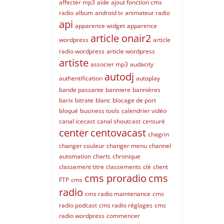
affecter mp3
aide
ajout fonction cms
radio
album
android tv
animateur radio
api
apparence widget
apparence
article onair2
wordpress
article
radio wordpress
article wordpress
artiste
associer mp3
audacity
autodj
authentification
autoplay
bande passante
banniere
bannières
barix
bitrate
blanc
blocage de port
bloqué
business tools
calendrier vidéo
canal icecast
canal shoutcast
censuré
center
centovacast
chagrin
changer couleur
changer menu
channel
automation
charts
chronique
classement titre
classements
clé
client
cms proradio
cms
FTP
cms
radio
cms radio maintenance
cms
radio podcast
cms radio réglages
cms
radio wordpress
commencer