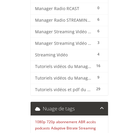
0
Manager Radio RCAST
6
Manager Radio STREAMING CENTER
6
Manager Streaming Vidéo TVMCP
3
Manager Streaming Vidéo VDO
4
Streaming Vidéo
16
Tutoriels vidéos du Manager Radio CentovaCast
9
Tutoriels vidéos du Manager Radio STREAMING CENTER
29
Tutoriels vidéos et pdf du CMS Radio Wordpress + OnAir2/Pro.Radio
Nuage de tags
1080p
720p
abonnement
ABR
accès
podcasts
Adaptive Bitrate Streaming