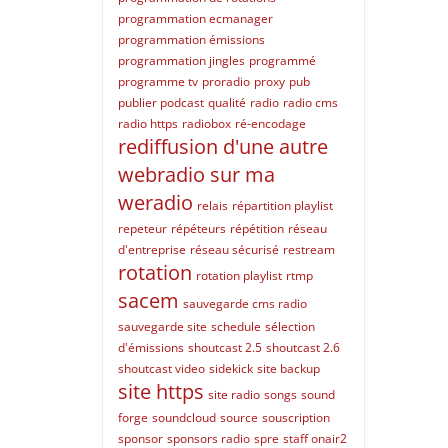
programmation ecmanager
programmation émissions
programmation jingles
programmé
programme tv
proradio
proxy
pub
publier podcast
qualité
radio
radio cms
radio https
radiobox
ré-encodage
rediffusion d'une autre
webradio sur ma
weradio
relais
répartition playlist
repeteur
répéteurs
répétition
réseau
d'entreprise
réseau sécurisé
restream
rotation
rotation playlist
rtmp
sacem
sauvegarde cms radio
sauvegarde site
schedule
sélection
d'émissions
shoutcast 2.5
shoutcast 2.6
shoutcast video
sidekick
site backup
site https
site radio
songs
sound
forge
soundcloud
source
souscription
sponsor
sponsors radio
spre
staff onair2