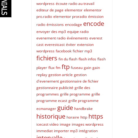
wordpress
écoute radio au travail
editeur de page
elementor
elementor
pro.radio
elementor proradio
émission
encode
radio
émissions
encodage
envoyer des mp3
equipe radio
evenement radio
événements
everest
cast
everestcast
éviter
extension
wordpress
facebook
fichier mp3
fichiers
fin du flash
flash infos
flash
ftp
player
flux
fm
fuseau
gain
gain
replay
gestion article
gestion
d'evenement
gestionnaire de fichier
gestionnaire publicité
grille des
programmes
grille programme
grille
programme ecast
grille programme
guide
ecmanager
handbrake
historique
https
horaire
http
icecast video
image
images wordpress
immediat
importer mp3
intégration
intervalle