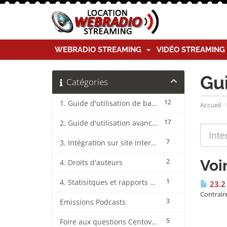
WEBRADIO STREAMING
VIDÉO STREAMIN
Gu
Catégories
12
1. Guide d'utilisation de base CentovaCast
Accueil
17
2. Guide d'utilisation avancée CentovaCast
7
3. Intégration sur site internet CentovaCast
Voi
2
4. Droits d'auteurs
1
4. Statisitques et rapports CentovaCast
23.2 
Contraire
3
Emissions Podcasts
5
Foire aux questions CentovaCast