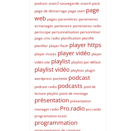
podcast
onair2 sauvegarde
onairé
pack
page
page de démarrage
page start
web
pages
paramètres
parametres
ecmanager
partenaire
partenaires radio
periscope
personnalisation
personnliser
page cms radio
planification
planifié
player https
planifier
player flash
player vidéo
player muses
player
playlist
vidéo site
playlist par défaut
playlist vidéo
playlists
plugin
podcast
wordpress
pochette
podcasts
podcast radio
poid de
lecture playlist
point de montage
présentation
présentation
Pro.radio
manager radio
pro.raido
programation ecast
programmation
programmation de rotations