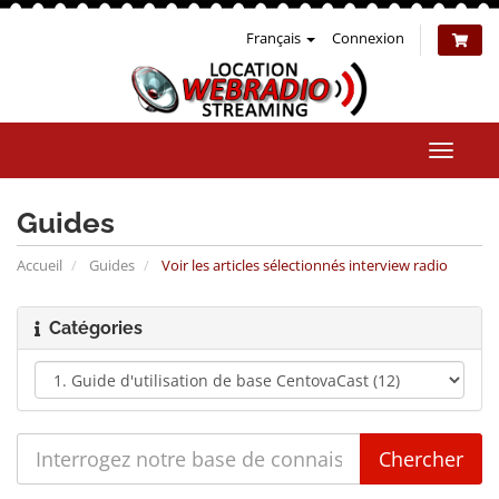
Français
Connexion
Bascul
la
naviga
Guides
Accueil
Guides
Voir les articles sélectionnés interview radio
Catégories