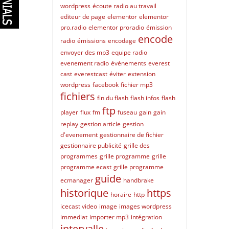
wordpress
écoute radio au travail
editeur de page
elementor
elementor
pro.radio
elementor proradio
émission
encode
radio
émissions
encodage
envoyer des mp3
equipe radio
evenement radio
événements
everest
cast
everestcast
éviter
extension
wordpress
facebook
fichier mp3
fichiers
fin du flash
flash infos
flash
ftp
player
flux
fm
fuseau
gain
gain
replay
gestion article
gestion
d'evenement
gestionnaire de fichier
gestionnaire publicité
grille des
programmes
grille programme
grille
programme ecast
grille programme
guide
ecmanager
handbrake
historique
https
horaire
http
icecast video
image
images wordpress
immediat
importer mp3
intégration
intervalle