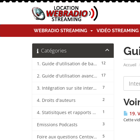
WEBRADIO STREAMING
VIDÉO STREAMIN
Gu
Catégories
12
1. Guide d'utilisation de base CentovaCast
Accueil
17
2. Guide d'utilisation avancée CentovaCast
7
3. Intégration sur site internet CentovaCast
Voi
2
4. Droits d'auteurs
1
4. Statisitques et rapports CentovaCast
19. V
Cette vi
3
Emissions Podcasts
5
Foire aux questions CentovaCast