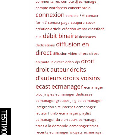
commentaires
compte dj ecmanager
compte wordpress
concert radio
connexion
console FM
contact
form 7
contact page
coupure
cover
création article
création webtv
crossfade
débit binaire
cue
dedicaces
diffusion en
dedications
direct
diffusion vidéo
direct
direct
droit
animateur
direct video
djs
droit auteur
droits
d'auteurs
droits voisins
ecast
ecmanager
ecmanager
bloc jingles
ecmanager dedicasse
ecmanager groupes jingles
ecmanager
intégration site internet
ecmanager
lecteur html5
ecmanager playlist
ecmanager titre en court
ecmanager
titres à la demande
ecmanager titres
récents
ecmanager widgets
ecmanager