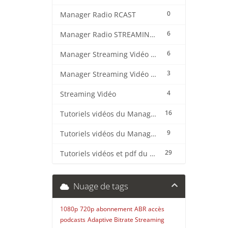
0
Manager Radio RCAST
6
Manager Radio STREAMING CENTER
6
Manager Streaming Vidéo TVMCP
3
Manager Streaming Vidéo VDO
4
Streaming Vidéo
16
Tutoriels vidéos du Manager Radio CentovaCast
9
Tutoriels vidéos du Manager Radio STREAMING CENTER
29
Tutoriels vidéos et pdf du CMS Radio Wordpress + OnAir2/Pro.Radio
Nuage de tags
1080p
720p
abonnement
ABR
accès
podcasts
Adaptive Bitrate Streaming