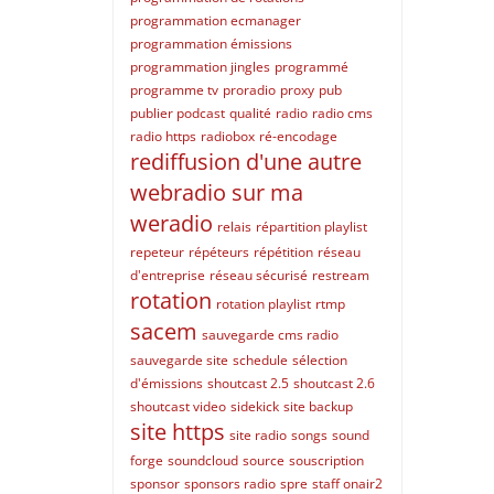
programmation ecmanager
programmation émissions
programmation jingles
programmé
programme tv
proradio
proxy
pub
publier podcast
qualité
radio
radio cms
radio https
radiobox
ré-encodage
rediffusion d'une autre
webradio sur ma
weradio
relais
répartition playlist
repeteur
répéteurs
répétition
réseau
d'entreprise
réseau sécurisé
restream
rotation
rotation playlist
rtmp
sacem
sauvegarde cms radio
sauvegarde site
schedule
sélection
d'émissions
shoutcast 2.5
shoutcast 2.6
shoutcast video
sidekick
site backup
site https
site radio
songs
sound
forge
soundcloud
source
souscription
sponsor
sponsors radio
spre
staff onair2