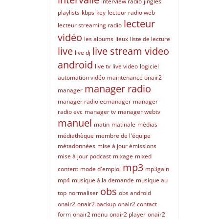
interview radio
jingles
playlists
kbps
key
lecteur radio web
lecteur
lecteur streaming radio
vidéo
les albums
lieux
liste de lecture
live
live stream video
live dj
android
live tv
live video
logiciel
automation vidéo
maintenance onair2
manager radio
manager
manager radio ecmanager
manager
radio evc
manager tv
manager webtv
manuel
matin
matinale
médias
médiathèque
membre de l'équipe
métadonnées
mise à jour émissions
mise à jour podcast
mixage
mixed
mp3
content
mode d'emploi
mp3gain
mp4
musique à la demande
musique au
obs
top
normaliser
obs android
onair2
onair2 backup
onair2 contact
form
onair2 menu
onair2 player
onair2