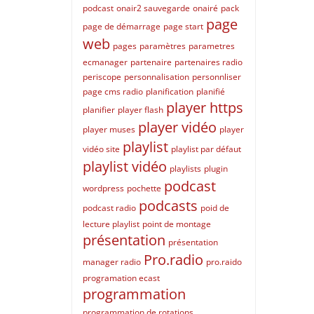
podcast
onair2 sauvegarde
onairé
pack
page
page de démarrage
page start
web
pages
paramètres
parametres
ecmanager
partenaire
partenaires radio
periscope
personnalisation
personnliser
page cms radio
planification
planifié
player https
planifier
player flash
player vidéo
player muses
player
playlist
vidéo site
playlist par défaut
playlist vidéo
playlists
plugin
podcast
wordpress
pochette
podcasts
podcast radio
poid de
lecture playlist
point de montage
présentation
présentation
Pro.radio
manager radio
pro.raido
programation ecast
programmation
programmation de rotations