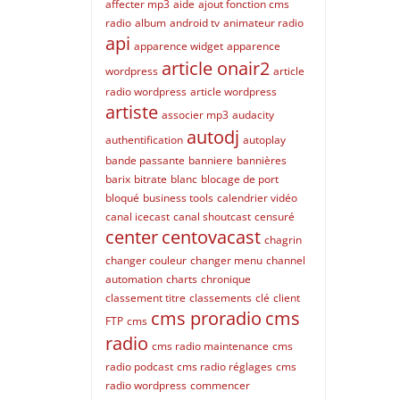
affecter mp3
aide
ajout fonction cms
radio
album
android tv
animateur radio
api
apparence widget
apparence
article onair2
wordpress
article
radio wordpress
article wordpress
artiste
associer mp3
audacity
autodj
authentification
autoplay
bande passante
banniere
bannières
barix
bitrate
blanc
blocage de port
bloqué
business tools
calendrier vidéo
canal icecast
canal shoutcast
censuré
center
centovacast
chagrin
changer couleur
changer menu
channel
automation
charts
chronique
classement titre
classements
clé
client
cms proradio
cms
FTP
cms
radio
cms radio maintenance
cms
radio podcast
cms radio réglages
cms
radio wordpress
commencer