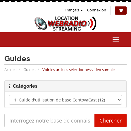
Français
Connexion
Bascul
la
naviga
Guides
Accueil
Guides
Voir les articles sélectionnés video sample
Catégories