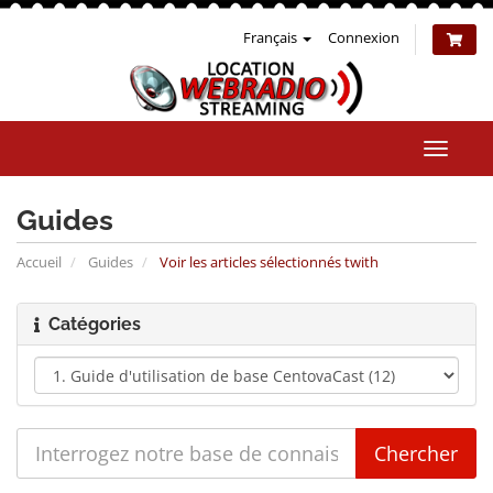
Français
Connexion
Bascul
la
naviga
Guides
Accueil
Guides
Voir les articles sélectionnés twith
Catégories