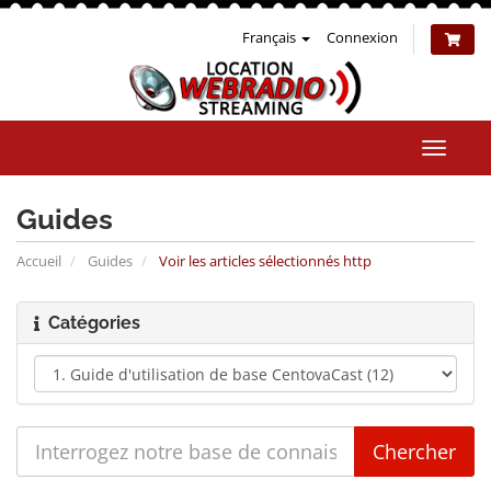
Français
Connexion
Bascul
la
naviga
Guides
Accueil
Guides
Voir les articles sélectionnés http
Catégories