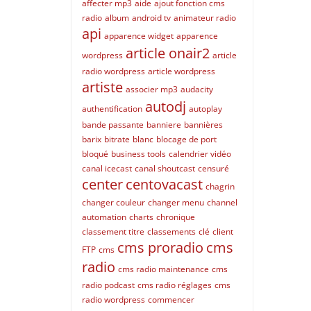
affecter mp3
aide
ajout fonction cms
radio
album
android tv
animateur radio
api
apparence widget
apparence
article onair2
wordpress
article
radio wordpress
article wordpress
artiste
associer mp3
audacity
autodj
authentification
autoplay
bande passante
banniere
bannières
barix
bitrate
blanc
blocage de port
bloqué
business tools
calendrier vidéo
canal icecast
canal shoutcast
censuré
center
centovacast
chagrin
changer couleur
changer menu
channel
automation
charts
chronique
classement titre
classements
clé
client
cms proradio
cms
FTP
cms
radio
cms radio maintenance
cms
radio podcast
cms radio réglages
cms
radio wordpress
commencer