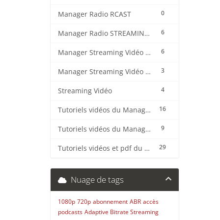
0
Manager Radio RCAST
6
Manager Radio STREAMING CENTER
6
Manager Streaming Vidéo TVMCP
3
Manager Streaming Vidéo VDO
4
Streaming Vidéo
16
Tutoriels vidéos du Manager Radio CentovaCast
9
Tutoriels vidéos du Manager Radio STREAMING CENTER
29
Tutoriels vidéos et pdf du CMS Radio Wordpress + OnAir2/Pro.Radio
Nuage de tags
1080p
720p
abonnement
ABR
accès
podcasts
Adaptive Bitrate Streaming