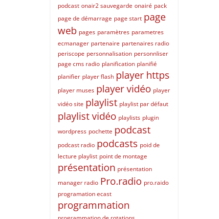
podcast
onair2 sauvegarde
onairé
pack
page
page de démarrage
page start
web
pages
paramètres
parametres
ecmanager
partenaire
partenaires radio
periscope
personnalisation
personnliser
page cms radio
planification
planifié
player https
planifier
player flash
player vidéo
player muses
player
playlist
vidéo site
playlist par défaut
playlist vidéo
playlists
plugin
podcast
wordpress
pochette
podcasts
podcast radio
poid de
lecture playlist
point de montage
présentation
présentation
Pro.radio
manager radio
pro.raido
programation ecast
programmation
programmation de rotations