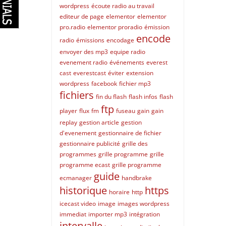
wordpress
écoute radio au travail
editeur de page
elementor
elementor
pro.radio
elementor proradio
émission
encode
radio
émissions
encodage
envoyer des mp3
equipe radio
evenement radio
événements
everest
cast
everestcast
éviter
extension
wordpress
facebook
fichier mp3
fichiers
fin du flash
flash infos
flash
ftp
player
flux
fm
fuseau
gain
gain
replay
gestion article
gestion
d'evenement
gestionnaire de fichier
gestionnaire publicité
grille des
programmes
grille programme
grille
programme ecast
grille programme
guide
ecmanager
handbrake
historique
https
horaire
http
icecast video
image
images wordpress
immediat
importer mp3
intégration
intervalle