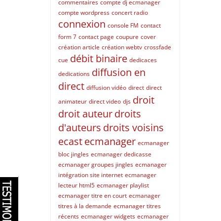
commentaires
compte dj ecmanager
compte wordpress
concert radio
connexion
console FM
contact
form 7
contact page
coupure
cover
création article
création webtv
crossfade
débit binaire
cue
dedicaces
diffusion en
dedications
direct
diffusion vidéo
direct
direct
droit
animateur
direct video
djs
droit auteur
droits
d'auteurs
droits voisins
ecast
ecmanager
ecmanager
bloc jingles
ecmanager dedicasse
ecmanager groupes jingles
ecmanager
intégration site internet
ecmanager
lecteur html5
ecmanager playlist
ecmanager titre en court
ecmanager
titres à la demande
ecmanager titres
récents
ecmanager widgets
ecmanager