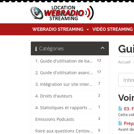
WEBRADIO STREAMING
VIDÉO STREAMIN
Gu
Catégories
12
1. Guide d'utilisation de base CentovaCast
Accueil
17
2. Guide d'utilisation avancée CentovaCast
7
3. Intégration sur site internet CentovaCast
Voi
2
4. Droits d'auteurs
1
4. Statisitques et rapports CentovaCast
03. F
Cette vid
3
Emissions Podcasts
Prépa
Avant de 
5
Foire aux questions CentovaCast