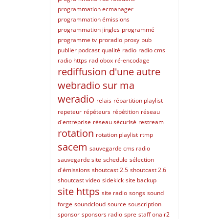
programmation ecmanager
programmation émissions
programmation jingles
programmé
programme tv
proradio
proxy
pub
publier podcast
qualité
radio
radio cms
radio https
radiobox
ré-encodage
rediffusion d'une autre
webradio sur ma
weradio
relais
répartition playlist
repeteur
répéteurs
répétition
réseau
d'entreprise
réseau sécurisé
restream
rotation
rotation playlist
rtmp
sacem
sauvegarde cms radio
sauvegarde site
schedule
sélection
d'émissions
shoutcast 2.5
shoutcast 2.6
shoutcast video
sidekick
site backup
site https
site radio
songs
sound
forge
soundcloud
source
souscription
sponsor
sponsors radio
spre
staff onair2