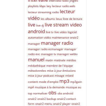
interview radio
jingles
playlists
kbps
key
lecteur radio web
lecteur
lecteur streaming radio
vidéo
les albums
lieux
liste de lecture
live
live stream video
live dj
android
live tv
live video
logiciel
automation vidéo
maintenance onair2
manager radio
manager
manager radio ecmanager
manager
radio evc
manager tv
manager webtv
manuel
matin
matinale
médias
médiathèque
membre de l'équipe
métadonnées
mise à jour émissions
mise à jour podcast
mixage
mixed
mp3
content
mode d'emploi
mp3gain
mp4
musique à la demande
musique au
obs
top
normaliser
obs android
onair2
onair2 backup
onair2 contact
form
onair2 menu
onair2 player
onair2