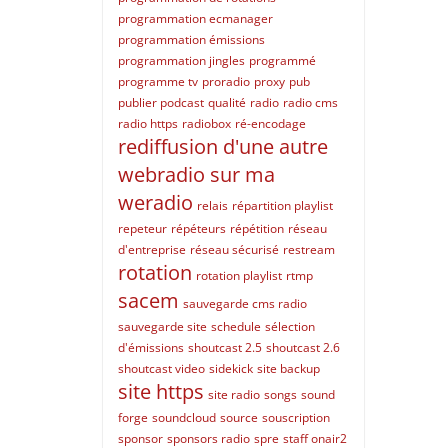
programmation ecmanager
programmation émissions
programmation jingles
programmé
programme tv
proradio
proxy
pub
publier podcast
qualité
radio
radio cms
radio https
radiobox
ré-encodage
rediffusion d'une autre
webradio sur ma
weradio
relais
répartition playlist
repeteur
répéteurs
répétition
réseau
d'entreprise
réseau sécurisé
restream
rotation
rotation playlist
rtmp
sacem
sauvegarde cms radio
sauvegarde site
schedule
sélection
d'émissions
shoutcast 2.5
shoutcast 2.6
shoutcast video
sidekick
site backup
site https
site radio
songs
sound
forge
soundcloud
source
souscription
sponsor
sponsors radio
spre
staff onair2