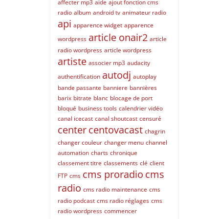
affecter mp3
aide
ajout fonction cms
radio
album
android tv
animateur radio
api
apparence widget
apparence
article onair2
wordpress
article
radio wordpress
article wordpress
artiste
associer mp3
audacity
autodj
authentification
autoplay
bande passante
banniere
bannières
barix
bitrate
blanc
blocage de port
bloqué
business tools
calendrier vidéo
canal icecast
canal shoutcast
censuré
center
centovacast
chagrin
changer couleur
changer menu
channel
automation
charts
chronique
classement titre
classements
clé
client
cms proradio
cms
FTP
cms
radio
cms radio maintenance
cms
radio podcast
cms radio réglages
cms
radio wordpress
commencer