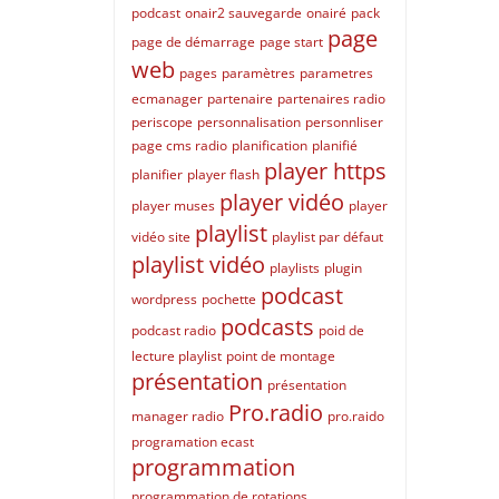
podcast
onair2 sauvegarde
onairé
pack
page
page de démarrage
page start
web
pages
paramètres
parametres
ecmanager
partenaire
partenaires radio
periscope
personnalisation
personnliser
page cms radio
planification
planifié
player https
planifier
player flash
player vidéo
player muses
player
playlist
vidéo site
playlist par défaut
playlist vidéo
playlists
plugin
podcast
wordpress
pochette
podcasts
podcast radio
poid de
lecture playlist
point de montage
présentation
présentation
Pro.radio
manager radio
pro.raido
programation ecast
programmation
programmation de rotations