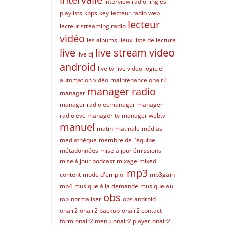
interview radio
jingles
playlists
kbps
key
lecteur radio web
lecteur
lecteur streaming radio
vidéo
les albums
lieux
liste de lecture
live
live stream video
live dj
android
live tv
live video
logiciel
automation vidéo
maintenance onair2
manager radio
manager
manager radio ecmanager
manager
radio evc
manager tv
manager webtv
manuel
matin
matinale
médias
médiathèque
membre de l'équipe
métadonnées
mise à jour émissions
mise à jour podcast
mixage
mixed
mp3
content
mode d'emploi
mp3gain
mp4
musique à la demande
musique au
obs
top
normaliser
obs android
onair2
onair2 backup
onair2 contact
form
onair2 menu
onair2 player
onair2