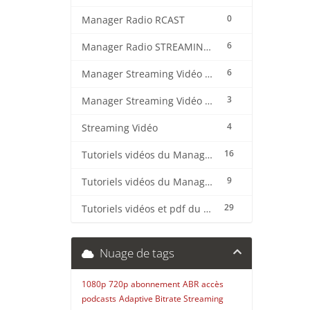
0
Manager Radio RCAST
6
Manager Radio STREAMING CENTER
6
Manager Streaming Vidéo TVMCP
3
Manager Streaming Vidéo VDO
4
Streaming Vidéo
16
Tutoriels vidéos du Manager Radio CentovaCast
9
Tutoriels vidéos du Manager Radio STREAMING CENTER
29
Tutoriels vidéos et pdf du CMS Radio Wordpress + OnAir2/Pro.Radio
Nuage de tags
1080p
720p
abonnement
ABR
accès
podcasts
Adaptive Bitrate Streaming