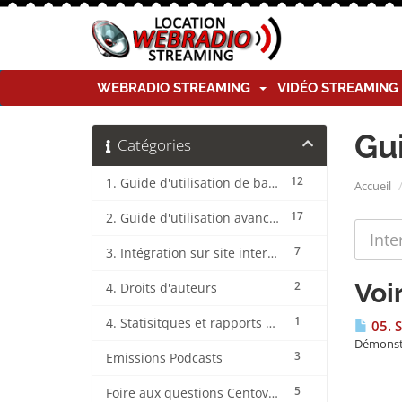
WEBRADIO STREAMING
VIDÉO STREAMIN
Gu
Catégories
12
1. Guide d'utilisation de base CentovaCast
Accueil
17
2. Guide d'utilisation avancée CentovaCast
7
3. Intégration sur site internet CentovaCast
Voi
2
4. Droits d'auteurs
1
4. Statisitques et rapports CentovaCast
05. 
Démonstr
3
Emissions Podcasts
5
Foire aux questions CentovaCast