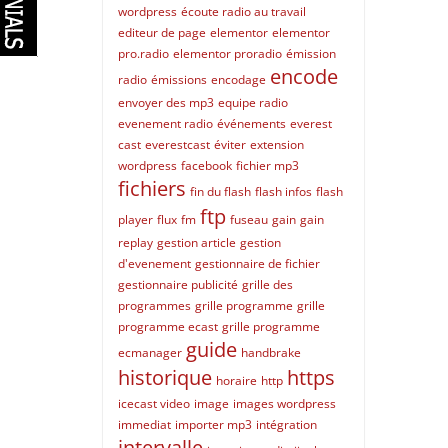
wordpress
écoute radio au travail
editeur de page
elementor
elementor
pro.radio
elementor proradio
émission
encode
radio
émissions
encodage
envoyer des mp3
equipe radio
evenement radio
événements
everest
cast
everestcast
éviter
extension
wordpress
facebook
fichier mp3
fichiers
fin du flash
flash infos
flash
ftp
player
flux
fm
fuseau
gain
gain
replay
gestion article
gestion
d'evenement
gestionnaire de fichier
gestionnaire publicité
grille des
programmes
grille programme
grille
programme ecast
grille programme
guide
ecmanager
handbrake
historique
https
horaire
http
icecast video
image
images wordpress
immediat
importer mp3
intégration
intervalle