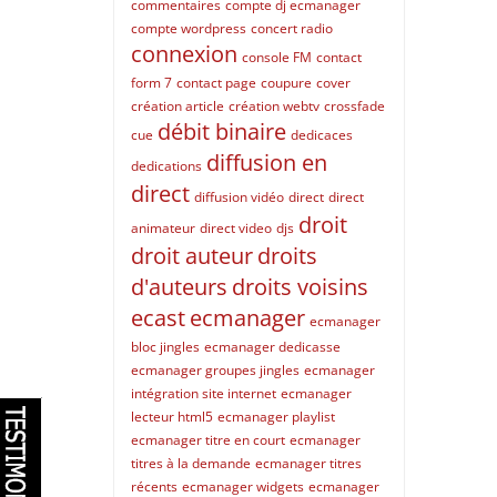
commentaires
compte dj ecmanager
compte wordpress
concert radio
connexion
console FM
contact
form 7
contact page
coupure
cover
création article
création webtv
crossfade
débit binaire
cue
dedicaces
diffusion en
dedications
direct
diffusion vidéo
direct
direct
droit
animateur
direct video
djs
droit auteur
droits
d'auteurs
droits voisins
ecast
ecmanager
ecmanager
bloc jingles
ecmanager dedicasse
ecmanager groupes jingles
ecmanager
intégration site internet
ecmanager
lecteur html5
ecmanager playlist
ecmanager titre en court
ecmanager
titres à la demande
ecmanager titres
récents
ecmanager widgets
ecmanager