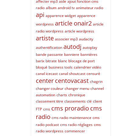
affecter mp3
aide
ajout fonction cms
radio
album
android tv
animateur radio
api
apparence widget
apparence
article onair2
wordpress
article
radio wordpress
article wordpress
artiste
associer mp3
audacity
autodj
authentification
autoplay
bande passante
banniere
bannières
barix
bitrate
blanc
blocage de port
bloqué
business tools
calendrier vidéo
canal icecast
canal shoutcast
censuré
center
centovacast
chagrin
changer couleur
changer menu
channel
automation
charts
chronique
classement titre
classements
clé
client
cms proradio
cms
FTP
cms
radio
cms radio maintenance
cms
radio podcast
cms radio réglages
cms
radio wordpress
commencer