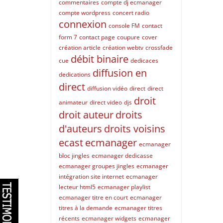
commentaires
compte dj ecmanager
compte wordpress
concert radio
connexion
console FM
contact
form 7
contact page
coupure
cover
création article
création webtv
crossfade
débit binaire
cue
dedicaces
diffusion en
dedications
direct
diffusion vidéo
direct
direct
droit
animateur
direct video
djs
droit auteur
droits
d'auteurs
droits voisins
ecast
ecmanager
ecmanager
bloc jingles
ecmanager dedicasse
ecmanager groupes jingles
ecmanager
intégration site internet
ecmanager
lecteur html5
ecmanager playlist
ecmanager titre en court
ecmanager
titres à la demande
ecmanager titres
récents
ecmanager widgets
ecmanager