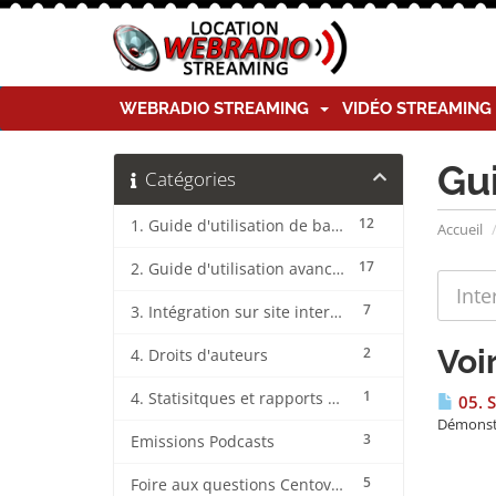
WEBRADIO STREAMING
VIDÉO STREAMIN
Gu
Catégories
12
1. Guide d'utilisation de base CentovaCast
Accueil
17
2. Guide d'utilisation avancée CentovaCast
7
3. Intégration sur site internet CentovaCast
Voi
2
4. Droits d'auteurs
1
4. Statisitques et rapports CentovaCast
05. 
Démonstr
3
Emissions Podcasts
5
Foire aux questions CentovaCast