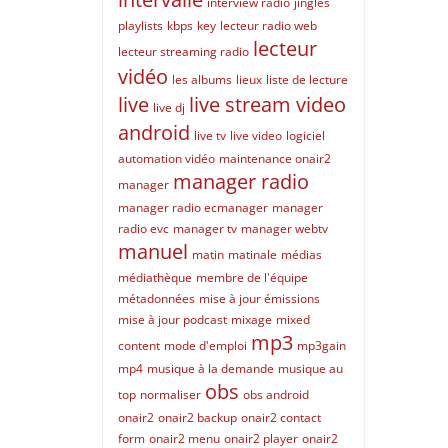
interview radio
jingles
playlists
kbps
key
lecteur radio web
lecteur
lecteur streaming radio
vidéo
les albums
lieux
liste de lecture
live
live stream video
live dj
android
live tv
live video
logiciel
automation vidéo
maintenance onair2
manager radio
manager
manager radio ecmanager
manager
radio evc
manager tv
manager webtv
manuel
matin
matinale
médias
médiathèque
membre de l'équipe
métadonnées
mise à jour émissions
mise à jour podcast
mixage
mixed
mp3
content
mode d'emploi
mp3gain
mp4
musique à la demande
musique au
obs
top
normaliser
obs android
onair2
onair2 backup
onair2 contact
form
onair2 menu
onair2 player
onair2