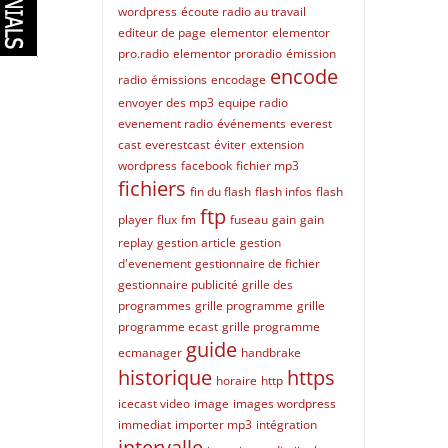
wordpress
écoute radio au travail
editeur de page
elementor
elementor
pro.radio
elementor proradio
émission
encode
radio
émissions
encodage
envoyer des mp3
equipe radio
evenement radio
événements
everest
cast
everestcast
éviter
extension
wordpress
facebook
fichier mp3
fichiers
fin du flash
flash infos
flash
ftp
player
flux
fm
fuseau
gain
gain
replay
gestion article
gestion
d'evenement
gestionnaire de fichier
gestionnaire publicité
grille des
programmes
grille programme
grille
programme ecast
grille programme
guide
ecmanager
handbrake
historique
https
horaire
http
icecast video
image
images wordpress
immediat
importer mp3
intégration
intervalle