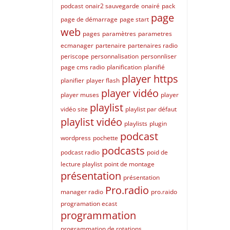
podcast
onair2 sauvegarde
onairé
pack
page
page de démarrage
page start
web
pages
paramètres
parametres
ecmanager
partenaire
partenaires radio
periscope
personnalisation
personnliser
page cms radio
planification
planifié
player https
planifier
player flash
player vidéo
player muses
player
playlist
vidéo site
playlist par défaut
playlist vidéo
playlists
plugin
podcast
wordpress
pochette
podcasts
podcast radio
poid de
lecture playlist
point de montage
présentation
présentation
Pro.radio
manager radio
pro.raido
programation ecast
programmation
programmation de rotations