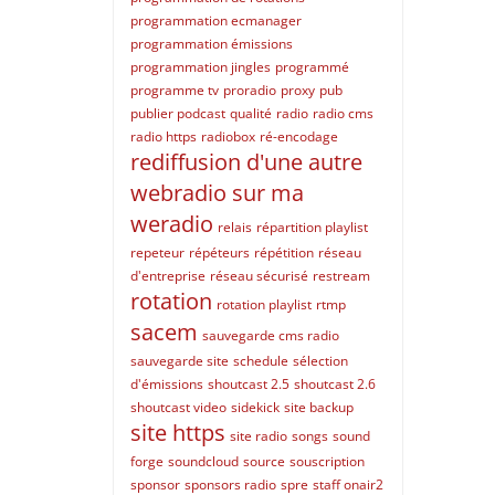
programmation ecmanager
programmation émissions
programmation jingles
programmé
programme tv
proradio
proxy
pub
publier podcast
qualité
radio
radio cms
radio https
radiobox
ré-encodage
rediffusion d'une autre
webradio sur ma
weradio
relais
répartition playlist
repeteur
répéteurs
répétition
réseau
d'entreprise
réseau sécurisé
restream
rotation
rotation playlist
rtmp
sacem
sauvegarde cms radio
sauvegarde site
schedule
sélection
d'émissions
shoutcast 2.5
shoutcast 2.6
shoutcast video
sidekick
site backup
site https
site radio
songs
sound
forge
soundcloud
source
souscription
sponsor
sponsors radio
spre
staff onair2