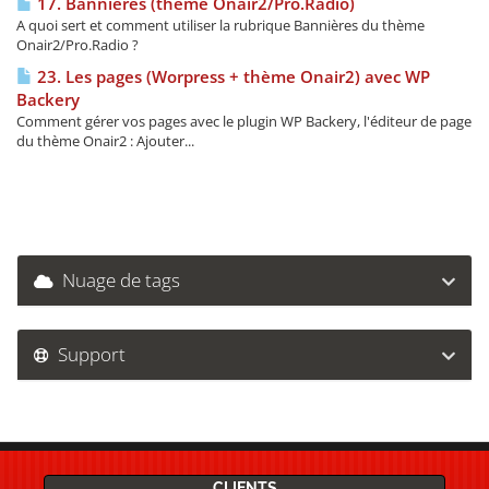
17. Bannières (thème Onair2/Pro.Radio)
A quoi sert et comment utiliser la rubrique Bannières du thème
Onair2/Pro.Radio ?
23. Les pages (Worpress + thème Onair2) avec WP
Backery
Comment gérer vos pages avec le plugin WP Backery, l'éditeur de page
du thème Onair2 : Ajouter...
Nuage de tags
Support
CLIENTS