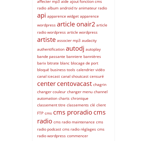
affecter mp3
aide
ajout fonction cms
radio
album
android tv
animateur radio
api
apparence widget
apparence
article onair2
wordpress
article
radio wordpress
article wordpress
artiste
associer mp3
audacity
autodj
authentification
autoplay
bande passante
banniere
bannières
barix
bitrate
blanc
blocage de port
bloqué
business tools
calendrier vidéo
canal icecast
canal shoutcast
censuré
center
centovacast
chagrin
changer couleur
changer menu
channel
automation
charts
chronique
classement titre
classements
clé
client
cms proradio
cms
FTP
cms
radio
cms radio maintenance
cms
radio podcast
cms radio réglages
cms
radio wordpress
commencer