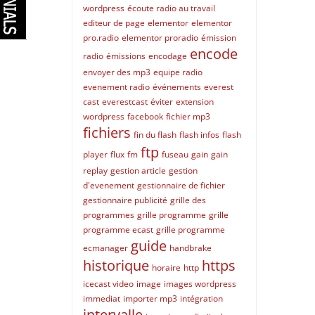
wordpress
écoute radio au travail
editeur de page
elementor
elementor
pro.radio
elementor proradio
émission
encode
radio
émissions
encodage
envoyer des mp3
equipe radio
evenement radio
événements
everest
cast
everestcast
éviter
extension
wordpress
facebook
fichier mp3
fichiers
fin du flash
flash infos
flash
ftp
player
flux
fm
fuseau
gain
gain
replay
gestion article
gestion
d'evenement
gestionnaire de fichier
gestionnaire publicité
grille des
programmes
grille programme
grille
programme ecast
grille programme
guide
ecmanager
handbrake
historique
https
horaire
http
icecast video
image
images wordpress
immediat
importer mp3
intégration
intervalle