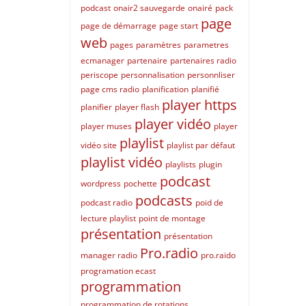
podcast
onair2 sauvegarde
onairé
pack
page
page de démarrage
page start
web
pages
paramètres
parametres
ecmanager
partenaire
partenaires radio
periscope
personnalisation
personnliser
page cms radio
planification
planifié
player https
planifier
player flash
player vidéo
player muses
player
playlist
vidéo site
playlist par défaut
playlist vidéo
playlists
plugin
podcast
wordpress
pochette
podcasts
podcast radio
poid de
lecture playlist
point de montage
présentation
présentation
Pro.radio
manager radio
pro.raido
programation ecast
programmation
programmation de rotations