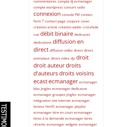
commentaires
compte dj ecmanager
compte wordpress
concert radio
connexion
console FM
contact
form 7
contact page
coupure
cover
création article
création webtv
crossfade
débit binaire
cue
dedicaces
diffusion en
dedications
direct
diffusion vidéo
direct
direct
droit
animateur
direct video
djs
droit auteur
droits
d'auteurs
droits voisins
ecast
ecmanager
ecmanager
bloc jingles
ecmanager dedicasse
ecmanager groupes jingles
ecmanager
intégration site internet
ecmanager
lecteur html5
ecmanager playlist
ecmanager titre en court
ecmanager
titres à la demande
ecmanager titres
récents
ecmanager widgets
ecmanager