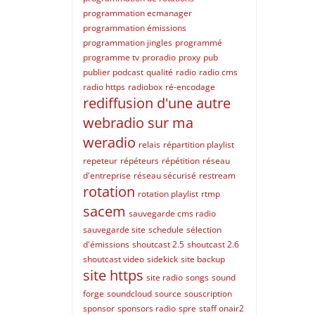
programmation ecmanager
programmation émissions
programmation jingles
programmé
programme tv
proradio
proxy
pub
publier podcast
qualité
radio
radio cms
radio https
radiobox
ré-encodage
rediffusion d'une autre
webradio sur ma
weradio
relais
répartition playlist
repeteur
répéteurs
répétition
réseau
d'entreprise
réseau sécurisé
restream
rotation
rotation playlist
rtmp
sacem
sauvegarde cms radio
sauvegarde site
schedule
sélection
d'émissions
shoutcast 2.5
shoutcast 2.6
shoutcast video
sidekick
site backup
site https
site radio
songs
sound
forge
soundcloud
source
souscription
sponsor
sponsors radio
spre
staff onair2