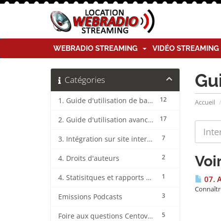
WEBRADIO STREAMING
VIDÉO STREAMIN
Gu
Catégories
12
1. Guide d'utilisation de base CentovaCast
Accueil
17
2. Guide d'utilisation avancée CentovaCast
7
3. Intégration sur site internet CentovaCast
Voi
2
4. Droits d'auteurs
1
4. Statisitques et rapports CentovaCast
07. 
Connaîtr
3
Emissions Podcasts
5
Foire aux questions CentovaCast