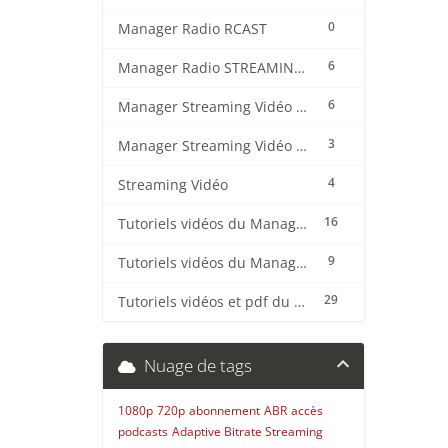
0
Manager Radio RCAST
6
Manager Radio STREAMING CENTER
6
Manager Streaming Vidéo TVMCP
3
Manager Streaming Vidéo VDO
4
Streaming Vidéo
16
Tutoriels vidéos du Manager Radio CentovaCast
9
Tutoriels vidéos du Manager Radio STREAMING CENTER
29
Tutoriels vidéos et pdf du CMS Radio Wordpress + OnAir2/Pro.Radio
Nuage de tags
1080p
720p
abonnement
ABR
accès
podcasts
Adaptive Bitrate Streaming