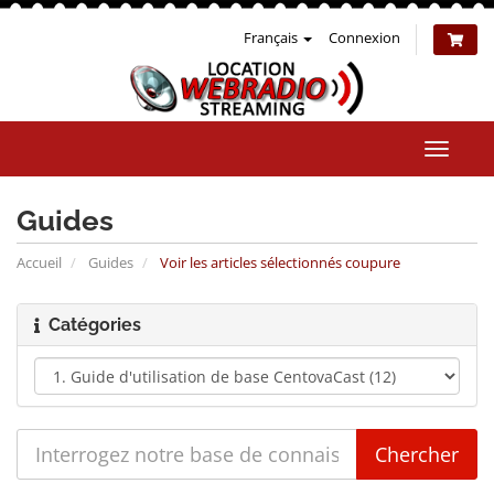
Français
Connexion
Bascul
la
naviga
Guides
Accueil
Guides
Voir les articles sélectionnés coupure
Catégories