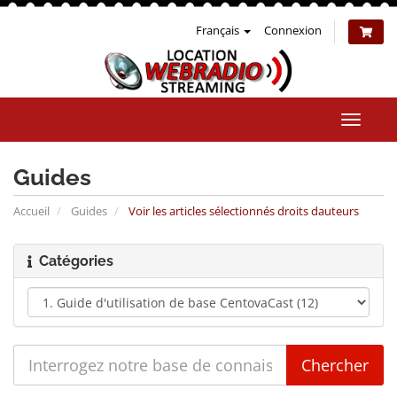
Français
Connexion
Bascul
la
naviga
Guides
Accueil
Guides
Voir les articles sélectionnés droits dauteurs
Catégories