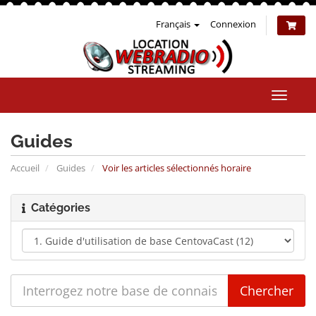
Français
Connexion
Bascul
la
naviga
Guides
Accueil
Guides
Voir les articles sélectionnés horaire
Catégories