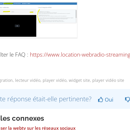
ter le FAQ :
https://www.location-webradio-streamin
ration, lecteur vidéo, player vidéo, widget site, player vidéo site
te réponse était-elle pertinente?
Oui
cles connexes
ser la webtv sur les réseaux sociaux