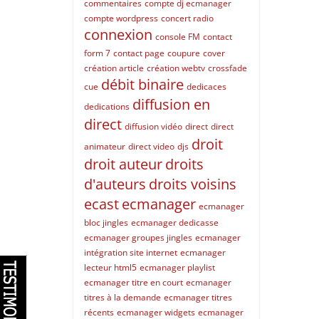
commentaires
compte dj ecmanager
compte wordpress
concert radio
connexion
console FM
contact
form 7
contact page
coupure
cover
création article
création webtv
crossfade
débit binaire
cue
dedicaces
diffusion en
dedications
direct
diffusion vidéo
direct
direct
droit
animateur
direct video
djs
droit auteur
droits
d'auteurs
droits voisins
ecast
ecmanager
ecmanager
bloc jingles
ecmanager dedicasse
ecmanager groupes jingles
ecmanager
intégration site internet
ecmanager
lecteur html5
ecmanager playlist
ecmanager titre en court
ecmanager
titres à la demande
ecmanager titres
récents
ecmanager widgets
ecmanager