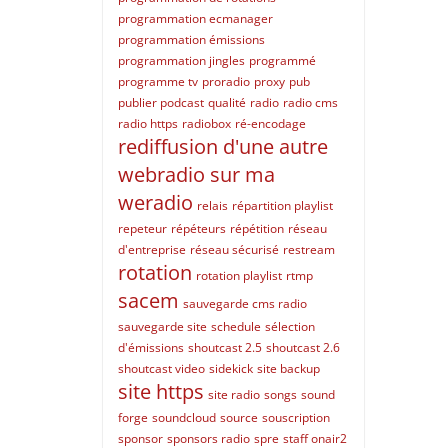
programmation ecmanager
programmation émissions
programmation jingles
programmé
programme tv
proradio
proxy
pub
publier podcast
qualité
radio
radio cms
radio https
radiobox
ré-encodage
rediffusion d'une autre
webradio sur ma
weradio
relais
répartition playlist
repeteur
répéteurs
répétition
réseau
d'entreprise
réseau sécurisé
restream
rotation
rotation playlist
rtmp
sacem
sauvegarde cms radio
sauvegarde site
schedule
sélection
d'émissions
shoutcast 2.5
shoutcast 2.6
shoutcast video
sidekick
site backup
site https
site radio
songs
sound
forge
soundcloud
source
souscription
sponsor
sponsors radio
spre
staff onair2