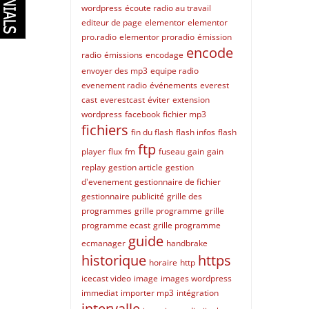
wordpress
écoute radio au travail
editeur de page
elementor
elementor
pro.radio
elementor proradio
émission
encode
radio
émissions
encodage
envoyer des mp3
equipe radio
evenement radio
événements
everest
cast
everestcast
éviter
extension
wordpress
facebook
fichier mp3
fichiers
fin du flash
flash infos
flash
ftp
player
flux
fm
fuseau
gain
gain
replay
gestion article
gestion
d'evenement
gestionnaire de fichier
gestionnaire publicité
grille des
programmes
grille programme
grille
programme ecast
grille programme
guide
ecmanager
handbrake
historique
https
horaire
http
icecast video
image
images wordpress
immediat
importer mp3
intégration
intervalle