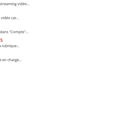
treaming vidéo...
vidéo car...
dans "Compte"...
BS
 rubrique...
 en charge...