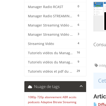
0
Manager Radio RCAST
6
Manager Radio STREAMING CENTER
6
Manager Streaming Vidéo TVMCP
3
Manager Streaming Vidéo VDO
4
Consul
Streaming Vidéo
16
Tutoriels vidéos du Manager Radio CentovaCast
9
Tutoriels vidéos du Manager Radio STREAMING CENTER
intég
29
Tutoriels vidéos et pdf du CMS Radio Wordpress + OnAir2/Pro.Radio
Cet
Nuage de tags
Arti
1080p
720p
abonnement
ABR
accès
podcasts
Adaptive Bitrate Streaming
Diffu