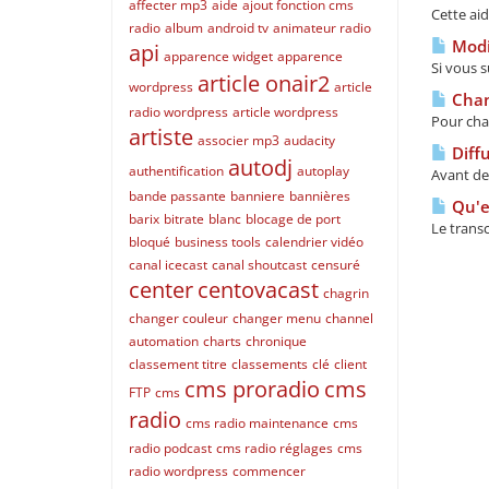
affecter mp3
aide
ajout fonction cms
Cette ai
radio
album
android tv
animateur radio
Modif
api
apparence widget
apparence
Si vous s
article onair2
wordpress
article
Chan
radio wordpress
article wordpress
Pour cha
artiste
associer mp3
audacity
Diffu
autodj
authentification
autoplay
Avant de 
bande passante
banniere
bannières
Qu'es
barix
bitrate
blanc
blocage de port
Le trans
bloqué
business tools
calendrier vidéo
canal icecast
canal shoutcast
censuré
center
centovacast
chagrin
changer couleur
changer menu
channel
automation
charts
chronique
classement titre
classements
clé
client
cms proradio
cms
FTP
cms
radio
cms radio maintenance
cms
radio podcast
cms radio réglages
cms
radio wordpress
commencer