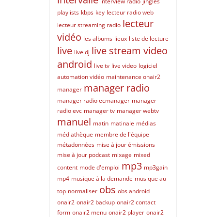
interview radio
jingles
playlists
kbps
key
lecteur radio web
lecteur
lecteur streaming radio
vidéo
les albums
lieux
liste de lecture
live
live stream video
live dj
android
live tv
live video
logiciel
automation vidéo
maintenance onair2
manager radio
manager
manager radio ecmanager
manager
radio evc
manager tv
manager webtv
manuel
matin
matinale
médias
médiathèque
membre de l'équipe
métadonnées
mise à jour émissions
mise à jour podcast
mixage
mixed
mp3
content
mode d'emploi
mp3gain
mp4
musique à la demande
musique au
obs
top
normaliser
obs android
onair2
onair2 backup
onair2 contact
form
onair2 menu
onair2 player
onair2