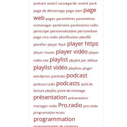
podcast
onair2 sauvegarde
onairé
pack
page
page de démarrage
page start
web
pages
paramètres
parametres
ecmanager
partenaire
partenaires radio
periscope
personnalisation
personnliser
page cms radio
planification
planifié
player https
planifier
player flash
player vidéo
player muses
player
playlist
vidéo site
playlist par défaut
playlist vidéo
playlists
plugin
podcast
wordpress
pochette
podcasts
podcast radio
poid de
lecture playlist
point de montage
présentation
présentation
Pro.radio
manager radio
pro.raido
programation ecast
programmation
programmation de rotations