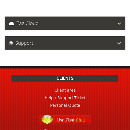
Tag Cloud
Support
CLIENTS
Client area
Help / Support Ticket
Personal Quote
Live Chat
Chat