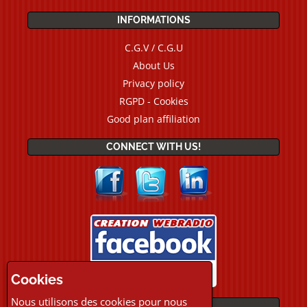
INFORMATIONS
C.G.V / C.G.U
About Us
Privacy policy
RGPD - Cookies
Good plan affiliation
CONNECT WITH US!
Cookies
Nous utilisons des cookies pour nous
PAYMENTS