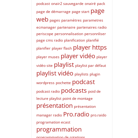
podcast
onair2 sauvegarde
onairé
pack
page
page de démarrage
page start
web
pages
paramètres
parametres
ecmanager
partenaire
partenaires radio
periscope
personnalisation
personnliser
page cms radio
planification
planifié
player https
planifier
player flash
player vidéo
player muses
player
playlist
vidéo site
playlist par défaut
playlist vidéo
playlists
plugin
podcast
wordpress
pochette
podcasts
podcast radio
poid de
lecture playlist
point de montage
présentation
présentation
Pro.radio
manager radio
pro.raido
programation ecast
programmation
programmation de rotations