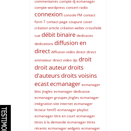
commentaires
compte dj ecmanager
compte wordpress
concert radio
connexion
console FM
contact
form 7
contact page
coupure
cover
création article
création webtv
crossfade
débit binaire
cue
dedicaces
diffusion en
dedications
direct
diffusion vidéo
direct
direct
droit
animateur
direct video
djs
droit auteur
droits
d'auteurs
droits voisins
ecast
ecmanager
ecmanager
bloc jingles
ecmanager dedicasse
ecmanager groupes jingles
ecmanager
intégration site internet
ecmanager
lecteur html5
ecmanager playlist
ecmanager titre en court
ecmanager
titres à la demande
ecmanager titres
récents
ecmanager widgets
ecmanager