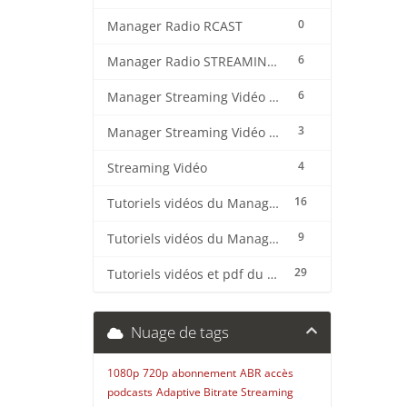
0
Manager Radio RCAST
6
Manager Radio STREAMING CENTER
6
Manager Streaming Vidéo TVMCP
3
Manager Streaming Vidéo VDO
4
Streaming Vidéo
16
Tutoriels vidéos du Manager Radio CentovaCast
9
Tutoriels vidéos du Manager Radio STREAMING CENTER
29
Tutoriels vidéos et pdf du CMS Radio Wordpress + OnAir2/Pro.Radio
Nuage de tags
1080p
720p
abonnement
ABR
accès
podcasts
Adaptive Bitrate Streaming