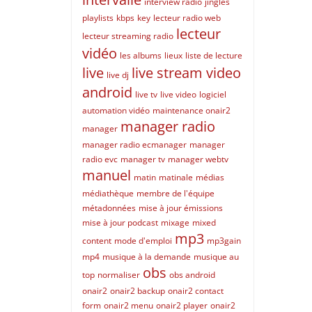
interview radio
jingles
playlists
kbps
key
lecteur radio web
lecteur
lecteur streaming radio
vidéo
les albums
lieux
liste de lecture
live
live stream video
live dj
android
live tv
live video
logiciel
automation vidéo
maintenance onair2
manager radio
manager
manager radio ecmanager
manager
radio evc
manager tv
manager webtv
manuel
matin
matinale
médias
médiathèque
membre de l'équipe
métadonnées
mise à jour émissions
mise à jour podcast
mixage
mixed
mp3
content
mode d'emploi
mp3gain
mp4
musique à la demande
musique au
obs
top
normaliser
obs android
onair2
onair2 backup
onair2 contact
form
onair2 menu
onair2 player
onair2