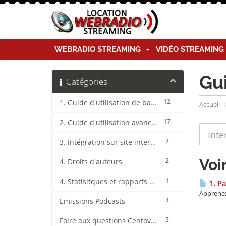
WEBRADIO STREAMING
VIDÉO STREAMIN
Gu
Catégories
12
1. Guide d'utilisation de base CentovaCast
Accueil
17
2. Guide d'utilisation avancée CentovaCast
7
3. Intégration sur site internet CentovaCast
Voi
2
4. Droits d'auteurs
1
4. Statisitques et rapports CentovaCast
1. P
Apprenez
3
Emissions Podcasts
5
Foire aux questions CentovaCast