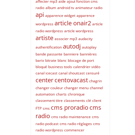
affecter mp3
aide
ajout fonction cms
radio
album
android tv
animateur radio
api
apparence widget
apparence
article onair2
wordpress
article
radio wordpress
article wordpress
artiste
associer mp3
audacity
autodj
authentification
autoplay
bande passante
banniere
bannières
barix
bitrate
blanc
blocage de port
bloqué
business tools
calendrier vidéo
canal icecast
canal shoutcast
censuré
center
centovacast
chagrin
changer couleur
changer menu
channel
automation
charts
chronique
classement titre
classements
clé
client
cms proradio
cms
FTP
cms
radio
cms radio maintenance
cms
radio podcast
cms radio réglages
cms
radio wordpress
commencer