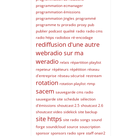
programmation ecmanager
programmation émissions
programmation jingles
programmé
programme tv
proradio
proxy
pub
publier podcast
qualité
radio
radio cms
radio https
radiobox
ré-encodage
rediffusion d'une autre
webradio sur ma
weradio
relais
répartition playlist
repeteur
répéteurs
répétition
réseau
d'entreprise
réseau sécurisé
restream
rotation
rotation playlist
rtmp
sacem
sauvegarde cms radio
sauvegarde site
schedule
sélection
d'émissions
shoutcast 2.5
shoutcast 2.6
shoutcast video
sidekick
site backup
site https
site radio
songs
sound
forge
soundcloud
source
souscription
sponsor
sponsors radio
spre
staff onair2