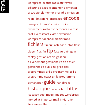
wordpress
écoute radio au travail
editeur de page
elementor
elementor
pro.radio
elementor proradio
émission
encode
radio
émissions
encodage
envoyer des mp3
equipe radio
evenement radio
événements
everest
cast
everestcast
éviter
extension
wordpress
facebook
fichier mp3
fichiers
fin du flash
flash infos
flash
ftp
player
flux
fm
fuseau
gain
gain
replay
gestion article
gestion
d'evenement
gestionnaire de fichier
gestionnaire publicité
grille des
programmes
grille programme
grille
programme ecast
grille programme
guide
ecmanager
handbrake
historique
https
horaire
http
icecast video
image
images wordpress
immediat
importer mp3
intégration
intervalle