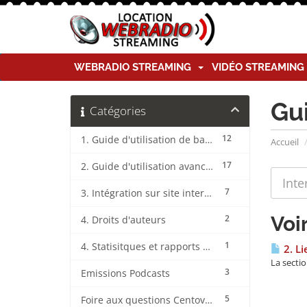
WEBRADIO STREAMING
VIDÉO STREAMIN
Gu
Catégories
12
1. Guide d'utilisation de base CentovaCast
Accueil
17
2. Guide d'utilisation avancée CentovaCast
7
3. Intégration sur site internet CentovaCast
Voir
2
4. Droits d'auteurs
1
4. Statisitques et rapports CentovaCast
2. Li
La sectio
3
Emissions Podcasts
5
Foire aux questions CentovaCast