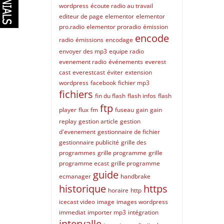
wordpress
écoute radio au travail
editeur de page
elementor
elementor
pro.radio
elementor proradio
émission
encode
radio
émissions
encodage
envoyer des mp3
equipe radio
evenement radio
événements
everest
cast
everestcast
éviter
extension
wordpress
facebook
fichier mp3
fichiers
fin du flash
flash infos
flash
ftp
player
flux
fm
fuseau
gain
gain
replay
gestion article
gestion
d'evenement
gestionnaire de fichier
gestionnaire publicité
grille des
programmes
grille programme
grille
programme ecast
grille programme
guide
ecmanager
handbrake
historique
https
horaire
http
icecast video
image
images wordpress
immediat
importer mp3
intégration
intervalle