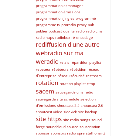
programmation ecmanager
programmation émissions
programmation jingles
programmé
programme tv
proradio
proxy
pub
publier podcast
qualité
radio
radio cms
radio https
radiobox
ré-encodage
rediffusion d'une autre
webradio sur ma
weradio
relais
répartition playlist
repeteur
répéteurs
répétition
réseau
d'entreprise
réseau sécurisé
restream
rotation
rotation playlist
rtmp
sacem
sauvegarde cms radio
sauvegarde site
schedule
sélection
d'émissions
shoutcast 2.5
shoutcast 2.6
shoutcast video
sidekick
site backup
site https
site radio
songs
sound
forge
soundcloud
source
souscription
sponsor
sponsors radio
spre
staff onair2