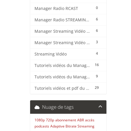
0
Manager Radio RCAST
6
Manager Radio STREAMING CENTER
6
Manager Streaming Vidéo TVMCP
3
Manager Streaming Vidéo VDO
4
Streaming Vidéo
16
Tutoriels vidéos du Manager Radio CentovaCast
9
Tutoriels vidéos du Manager Radio STREAMING CENTER
29
Tutoriels vidéos et pdf du CMS Radio Wordpress + OnAir2/Pro.Radio
Nuage de tags
1080p
720p
abonnement
ABR
accès
podcasts
Adaptive Bitrate Streaming