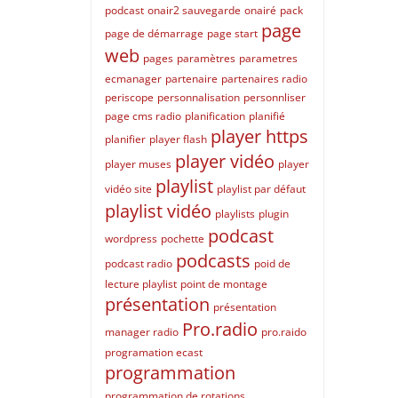
podcast
onair2 sauvegarde
onairé
pack
page
page de démarrage
page start
web
pages
paramètres
parametres
ecmanager
partenaire
partenaires radio
periscope
personnalisation
personnliser
page cms radio
planification
planifié
player https
planifier
player flash
player vidéo
player muses
player
playlist
vidéo site
playlist par défaut
playlist vidéo
playlists
plugin
podcast
wordpress
pochette
podcasts
podcast radio
poid de
lecture playlist
point de montage
présentation
présentation
Pro.radio
manager radio
pro.raido
programation ecast
programmation
programmation de rotations