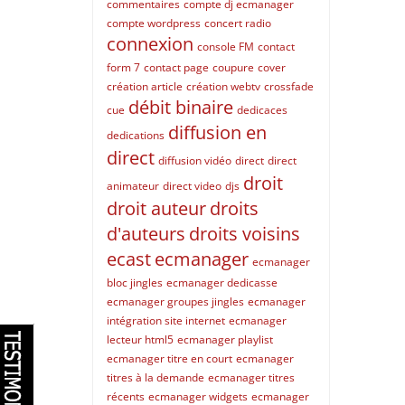
commentaires
compte dj ecmanager
compte wordpress
concert radio
connexion
console FM
contact
form 7
contact page
coupure
cover
création article
création webtv
crossfade
débit binaire
cue
dedicaces
diffusion en
dedications
direct
diffusion vidéo
direct
direct
droit
animateur
direct video
djs
droit auteur
droits
d'auteurs
droits voisins
ecast
ecmanager
ecmanager
bloc jingles
ecmanager dedicasse
ecmanager groupes jingles
ecmanager
intégration site internet
ecmanager
lecteur html5
ecmanager playlist
ecmanager titre en court
ecmanager
titres à la demande
ecmanager titres
récents
ecmanager widgets
ecmanager