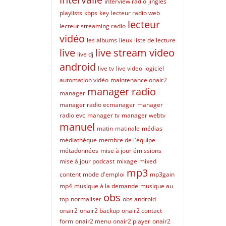
interview radio
jingles
playlists
kbps
key
lecteur radio web
lecteur
lecteur streaming radio
vidéo
les albums
lieux
liste de lecture
live
live stream video
live dj
android
live tv
live video
logiciel
automation vidéo
maintenance onair2
manager radio
manager
manager radio ecmanager
manager
radio evc
manager tv
manager webtv
manuel
matin
matinale
médias
médiathèque
membre de l'équipe
métadonnées
mise à jour émissions
mise à jour podcast
mixage
mixed
mp3
content
mode d'emploi
mp3gain
mp4
musique à la demande
musique au
obs
top
normaliser
obs android
onair2
onair2 backup
onair2 contact
form
onair2 menu
onair2 player
onair2