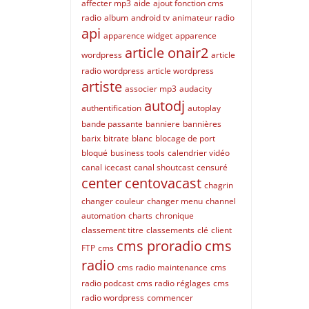
affecter mp3
aide
ajout fonction cms
radio
album
android tv
animateur radio
api
apparence widget
apparence
article onair2
wordpress
article
radio wordpress
article wordpress
artiste
associer mp3
audacity
autodj
authentification
autoplay
bande passante
banniere
bannières
barix
bitrate
blanc
blocage de port
bloqué
business tools
calendrier vidéo
canal icecast
canal shoutcast
censuré
center
centovacast
chagrin
changer couleur
changer menu
channel
automation
charts
chronique
classement titre
classements
clé
client
cms proradio
cms
FTP
cms
radio
cms radio maintenance
cms
radio podcast
cms radio réglages
cms
radio wordpress
commencer