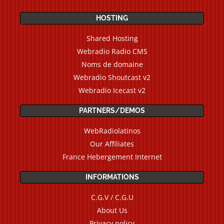
HOSTING
Shared Hosting
Webradio Radio CMS
Noms de domaine
Webradio Shoutcast v2
Webradio Icecast v2
PARTNERS/DEMOS
WebRadiolatinos
Our Affiliates
France Hebergement Internet
INFORMATIONS
C.G.V / C.G.U
About Us
Privacy policy