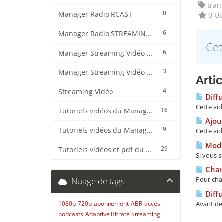
trans
0
Manager Radio RCAST
0 Uti
6
Manager Radio STREAMING CENTER
Cet
6
Manager Streaming Vidéo TVMCP
3
Manager Streaming Vidéo VDO
Arti
4
Streaming Vidéo
Diffu
Cette ai
16
Tutoriels vidéos du Manager Radio CentovaCast
Ajout
9
Tutoriels vidéos du Manager Radio STREAMING CENTER
Cette ai
Modif
29
Tutoriels vidéos et pdf du CMS Radio Wordpress + OnAir2/Pro.Radio
Si vous s
Chan
Pour cha
Nuage de tags
Diffu
1080p
720p
abonnement
ABR
accès
Avant de 
podcasts
Adaptive Bitrate Streaming