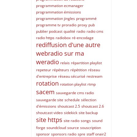
programmation ecmanager
programmation émissions
programmation jingles
programmé
programme tv
proradio
proxy
pub
publier podcast
qualité
radio
radio cms
radio https
radiobox
ré-encodage
rediffusion d'une autre
webradio sur ma
weradio
relais
répartition playlist
repeteur
répéteurs
répétition
réseau
d'entreprise
réseau sécurisé
restream
rotation
rotation playlist
rtmp
sacem
sauvegarde cms radio
sauvegarde site
schedule
sélection
d'émissions
shoutcast 2.5
shoutcast 2.6
shoutcast video
sidekick
site backup
site https
site radio
songs
sound
forge
soundcloud
source
souscription
sponsor
sponsors radio
spre
staff onair2