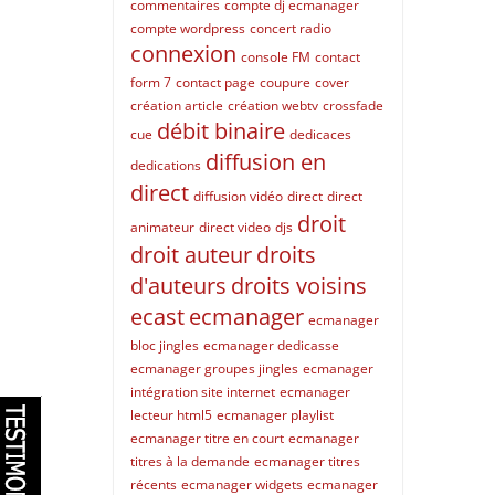
commentaires
compte dj ecmanager
compte wordpress
concert radio
connexion
console FM
contact
form 7
contact page
coupure
cover
création article
création webtv
crossfade
débit binaire
cue
dedicaces
diffusion en
dedications
direct
diffusion vidéo
direct
direct
droit
animateur
direct video
djs
droit auteur
droits
d'auteurs
droits voisins
ecast
ecmanager
ecmanager
bloc jingles
ecmanager dedicasse
ecmanager groupes jingles
ecmanager
intégration site internet
ecmanager
lecteur html5
ecmanager playlist
ecmanager titre en court
ecmanager
titres à la demande
ecmanager titres
récents
ecmanager widgets
ecmanager