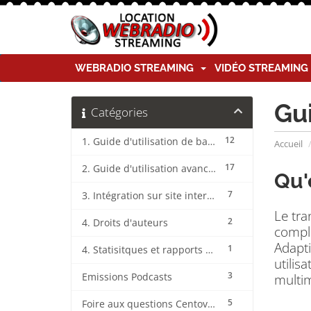
WEBRADIO STREAMING
VIDÉO STREAMIN
Gu
Catégories
12
1. Guide d'utilisation de base CentovaCast
Accueil
17
2. Guide d'utilisation avancée CentovaCast
Qu'
7
3. Intégration sur site internet CentovaCast
Le tr
2
4. Droits d'auteurs
compl
Adapti
1
4. Statisitques et rapports CentovaCast
utilis
3
multi
Emissions Podcasts
5
Foire aux questions CentovaCast