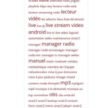
interview radio
jingles
playlists
kbps
key
lecteur radio web
lecteur
lecteur streaming radio
vidéo
les albums
lieux
liste de lecture
live
live stream video
live dj
android
live tv
live video
logiciel
automation vidéo
maintenance onair2
manager radio
manager
manager radio ecmanager
manager
radio evc
manager tv
manager webtv
manuel
matin
matinale
médias
médiathèque
membre de l'équipe
métadonnées
mise à jour émissions
mise à jour podcast
mixage
mixed
mp3
content
mode d'emploi
mp3gain
mp4
musique à la demande
musique au
obs
top
normaliser
obs android
onair2
onair2 backup
onair2 contact
form
onair2 menu
onair2 player
onair2