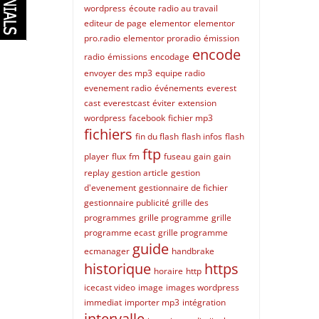
wordpress
écoute radio au travail
editeur de page
elementor
elementor
pro.radio
elementor proradio
émission
encode
radio
émissions
encodage
envoyer des mp3
equipe radio
evenement radio
événements
everest
cast
everestcast
éviter
extension
wordpress
facebook
fichier mp3
fichiers
fin du flash
flash infos
flash
ftp
player
flux
fm
fuseau
gain
gain
replay
gestion article
gestion
d'evenement
gestionnaire de fichier
gestionnaire publicité
grille des
programmes
grille programme
grille
programme ecast
grille programme
guide
ecmanager
handbrake
historique
https
horaire
http
icecast video
image
images wordpress
immediat
importer mp3
intégration
intervalle