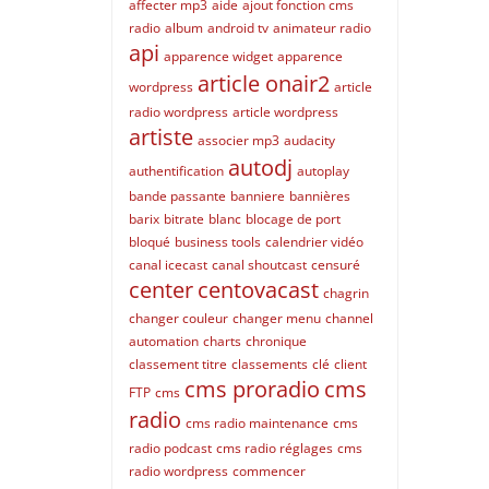
affecter mp3
aide
ajout fonction cms
radio
album
android tv
animateur radio
api
apparence widget
apparence
article onair2
wordpress
article
radio wordpress
article wordpress
artiste
associer mp3
audacity
autodj
authentification
autoplay
bande passante
banniere
bannières
barix
bitrate
blanc
blocage de port
bloqué
business tools
calendrier vidéo
canal icecast
canal shoutcast
censuré
center
centovacast
chagrin
changer couleur
changer menu
channel
automation
charts
chronique
classement titre
classements
clé
client
cms proradio
cms
FTP
cms
radio
cms radio maintenance
cms
radio podcast
cms radio réglages
cms
radio wordpress
commencer