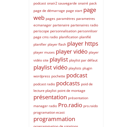
podcast
onair2 sauvegarde
onairé
pack
page
page de démarrage
page start
web
pages
paramètres
parametres
ecmanager
partenaire
partenaires radio
periscope
personnalisation
personnliser
page cms radio
planification
planifié
player https
planifier
player flash
player vidéo
player muses
player
playlist
vidéo site
playlist par défaut
playlist vidéo
playlists
plugin
podcast
wordpress
pochette
podcasts
podcast radio
poid de
lecture playlist
point de montage
présentation
présentation
Pro.radio
manager radio
pro.raido
programation ecast
programmation
programmation de rotations