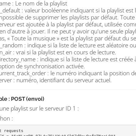
ame : Le nom de la playlist
s_default : valeur booléenne indiquant si la playlist est l
mpossible de supprimer les playlists par défaut. Toute
erveur est ajoutée à la playlist par défaut, utilisée co
ien d'autre à jouer. Il ne peut y avoir qu'une seule play
as, « Toute la musique » est la playlist par défaut du s
s_random : indique si la liste de lecture est aléatoire o
n_air : vrai si la playlist est en cours de lecture.
irectory_name : indique si la liste de lecture est créée
’option de synchronisation activée.
urrent_track_order : le numéro indiquant la position de 
erver : numéro, identifiant du serveur actuel.
le : POST (envoi)
une playlist sur le serveur ID 1 :
hon :
t requests
