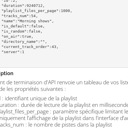
,

2,

00,

4,

s",

e,

e,

e,

",

43,

1

iption
nt de terminaison d'API renvoie un tableau de vos liste
e les propriétés suivantes :
d : identifiant unique de la playlist
uration : durée de lecture de la playlist en millisecond
laylist_files_per_page : paramètre spécifique limitant 
niquement l’affichage de la playlist dans l’interface d’
racks_num : le nombre de pistes dans la playlist