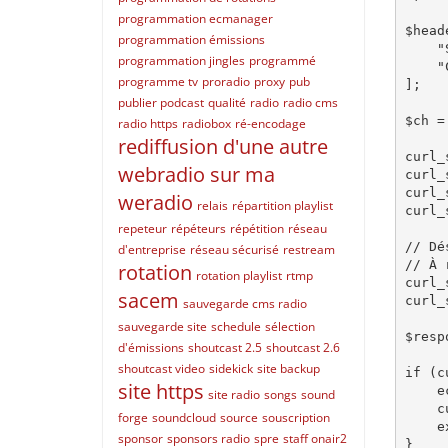
programmation ecmanager
$head
programmation émissions
    "SC-API-KEY: $apiKey",

programmation jingles
programmé
    "Content-Type: application/json"

programme tv
proradio
proxy
pub
];

publier podcast
qualité
radio
radio cms
$ch =
radio https
radiobox
ré-encodage
rediffusion d'une autre
curl_
webradio sur ma
curl_
curl_
weradio
relais
répartition playlist
curl_
repeteur
répéteurs
répétition
réseau
// Dé
d'entreprise
réseau sécurisé
restream
// À 
rotation
rotation playlist
rtmp
curl_
sacem
curl_
sauvegarde cms radio
sauvegarde site
schedule
sélection
$resp
d'émissions
shoutcast 2.5
shoutcast 2.6
shoutcast video
sidekick
site backup
if (c
site https
    echo "Erreur cURL: " . curl_error($ch);

site radio
songs
sound
    curl_close($ch);

forge
soundcloud
source
souscription
    exit;

sponsor
sponsors radio
spre
staff onair2
}
