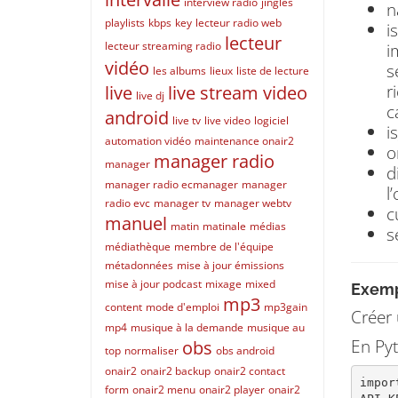
interview radio
jingles
n
playlists
kbps
key
lecteur radio web
i
lecteur
lecteur streaming radio
i
vidéo
s
les albums
lieux
liste de lecture
r
live
live stream video
live dj
c
android
live tv
live video
logiciel
i
automation vidéo
maintenance onair2
o
manager radio
manager
d
manager radio ecmanager
manager
l
radio evc
manager tv
manager webtv
c
manuel
matin
matinale
médias
s
médiathèque
membre de l'équipe
métadonnées
mise à jour émissions
mise à jour podcast
mixage
mixed
Exemp
mp3
content
mode d'emploi
mp3gain
Créer 
mp4
musique à la demande
musique au
En Pyt
obs
top
normaliser
obs android
onair2
onair2 backup
onair2 contact
impor
form
onair2 menu
onair2 player
onair2