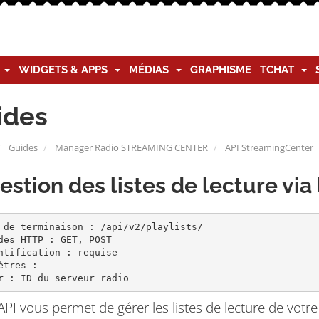
G
WIDGETS & APPS
MÉDIAS
GRAPHISME
TCHAT
ides
Guides
Manager Radio STREAMING CENTER
API StreamingCenter
estion des listes de lecture via 
 de terminaison : /api/v2/playlists/

des HTTP : GET, POST

ntification : requise

ètres :

r : ID du serveur radio
API vous permet de gérer les listes de lecture de votre 