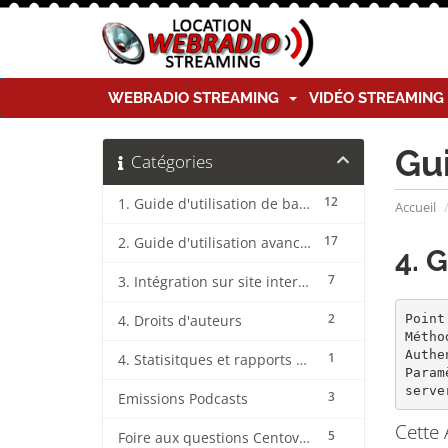
WEBRADIO STREAMING
VIDÉO STREAMIN
Gu
Catégories
12
1. Guide d'utilisation de base CentovaCast
Accueil
17
2. Guide d'utilisation avancée CentovaCast
4. G
7
3. Intégration sur site internet CentovaCast
2
Point
4. Droits d'auteurs
Métho
Authe
1
4. Statisitques et rapports CentovaCast
Param
serve
3
Emissions Podcasts
Cette 
5
Foire aux questions CentovaCast