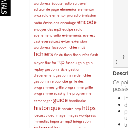
      "id":2
wordpress
écoute radio au travail
      "duration":924071
editeur de page
elementor
elementor
      "playlist_files_per_page":10
pro.radio
elementor proradio
émission
      "tracks_num":5
encode
      "name":"Morning show
radio
émissions
encodage
      "is_default":fals
envoyer des mp3
equipe radio
      "is_random":fals
evenement radio
événements
everest
      "on_air":tru
cast
everestcast
éviter
extension
      "directory_name":"
      "current_track_order":
wordpress
facebook
fichier mp3
      "server":
fichiers
fin du flash
flash infos
flash
   }

ftp
]
player
flux
fm
fuseau
gain
gain
replay
gestion article
gestion
Descr
d'evenement
gestionnaire de fichier
Ce poi
gestionnaire publicité
grille des
programmes
grille programme
grille
possèd
programme ecast
grille programme
i
guide
ecmanager
handbrake
d
historique
https
horaire
http
p
icecast video
image
images wordpress
u
immediat
importer mp3
intégration
t
intervalle