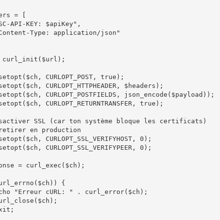
ers = [

 curl_init($url);

setopt($ch, CURLOPT_POST, true);

setopt($ch, CURLOPT_HTTPHEADER, $headers);

setopt($ch, CURLOPT_POSTFIELDS, json_encode($payload));

setopt($ch, CURLOPT_RETURNTRANSFER, true);

sactiver SSL (car ton système bloque les certificats)

retirer en production

setopt($ch, CURLOPT_SSL_VERIFYHOST, 0);

setopt($ch, CURLOPT_SSL_VERIFYPEER, 0);

onse = curl_exec($ch);

url_errno($ch)) {
