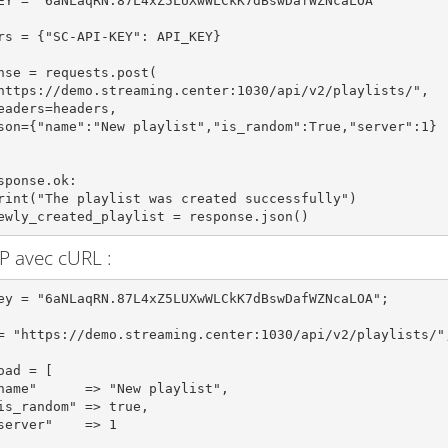
EY = "6aNLaqRN.87L4xZ5LUXwWLCkK7dBswDafWZNcaLOA"

rs = {"SC-API-KEY": API_KEY}

nse = requests.post(

sponse.ok:

   newly_created_playlist = response.json()
P avec cURL :
ey = "6aNLaqRN.87L4xZ5LUXwWLCkK7dBswDafWZNcaLOA";

= "https://demo.streaming.center:1030/api/v2/playlists/";
oad = [
