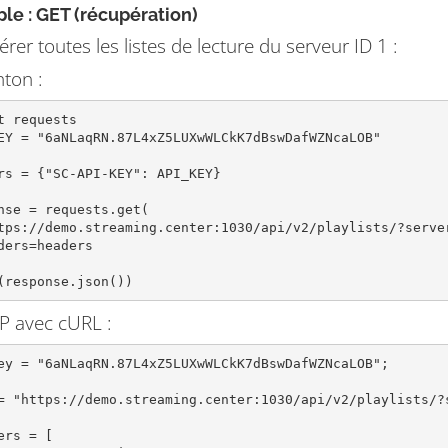
le : GET (récupération)
rer toutes les listes de lecture du serveur ID 1 :
ton :
t requests

EY = "6aNLaqRN.87L4xZ5LUXwWLCkK7dBswDafWZNcaLOB"

rs = {"SC-API-KEY": API_KEY}

nse = requests.get(

(response.json())
P avec cURL :
ey = "6aNLaqRN.87L4xZ5LUXwWLCkK7dBswDafWZNcaLOB";

= "https://demo.streaming.center:1030/api/v2/playlists/?s
ers = [
