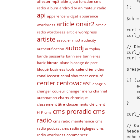
affecter mp3
aide
ajout fonction cms
    "SC-API-KEY: $apiKey"

];

radio
album
android tv
animateur radio
api
apparence widget
apparence
$ch =
article onair2
wordpress
article
curl_
radio wordpress
article wordpress
curl_
artiste
associer mp3
audacity
autodj
// Dé
authentification
autoplay
curl_
bande passante
banniere
bannières
curl_
barix
bitrate
blanc
blocage de port
bloqué
business tools
calendrier vidéo
$resp
canal icecast
canal shoutcast
censuré
if (c
center
centovacast
chagrin
    echo "Erreur cURL: " . curl_error($ch);

changer couleur
changer menu
channel
    curl_close($ch);

    exit;

automation
charts
chronique
}

classement titre
classements
clé
client
cms proradio
cms
FTP
cms
curl_
radio
cms radio maintenance
cms
// Ou
radio podcast
cms radio réglages
cms
heade
radio wordpress
commencer
echo 