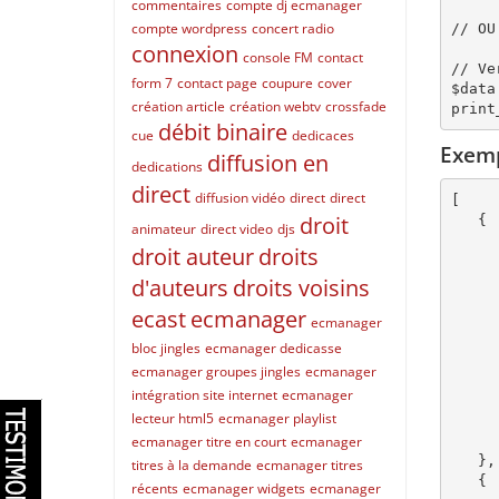
commentaires
compte dj ecmanager
compte wordpress
concert radio
// OU
connexion
console FM
contact
// Ve
form 7
contact page
coupure
cover
$data
création article
création webtv
crossfade
débit binaire
cue
dedicaces
Exemp
diffusion en
dedications
direct
diffusion vidéo
direct
direct
[

droit
   {

animateur
direct video
djs
      "id":1
droit auteur
droits
      "duration":924406
      "playlist_files_per_page":10
d'auteurs
droits voisins
      "tracks_num":5
ecast
ecmanager
      "name":"All music
ecmanager
      "is_default":tru
bloc jingles
ecmanager dedicasse
      "is_random":tru
ecmanager groupes jingles
ecmanager
      "on_air":fals
intégration site internet
ecmanager
      "directory_name":"
lecteur html5
ecmanager playlist
      "current_track_order":
      "server":
ecmanager titre en court
ecmanager
   },

titres à la demande
ecmanager titres
   {

récents
ecmanager widgets
ecmanager