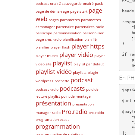
API_K
podcast
onair2 sauvegarde
onairé
pack
page
heade
page de démarrage
page start
web
pages
paramètres
parametres
respo
ecmanager
partenaire
partenaires radio
    "https://demo.streaming.center:1030/api/v2/playlists/", 

    headers=headers, 

periscope
personnalisation
personnliser
    json={"name":"New playlist","is_random":True,"server":1}

page cms radio
planification
planifié
)

player https
planifier
player flash
player vidéo
if re
player muses
player
    print("The playlist was created successfully")

playlist
vidéo site
playlist par défaut
 
playlist vidéo
playlists
plugin
En PH
podcast
wordpress
pochette
podcasts
podcast radio
poid de
$apiK
lecture playlist
point de montage
$url 
présentation
présentation
Pro.radio
$payl
manager radio
pro.raido
    "name"      => "New playlist",

programation ecast
    "is_random" => true,

programmation
    "server"    => 1

];

programmation de rotations