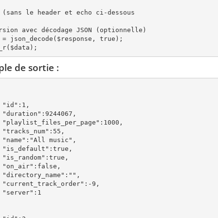
 (sans le header et echo ci-dessous

rsion avec décodage JSON (optionnelle)

 = json_decode($response, true);

le de sortie :
,

7,

00,

5,

",

e,

e,

e,

",

-9,

1
