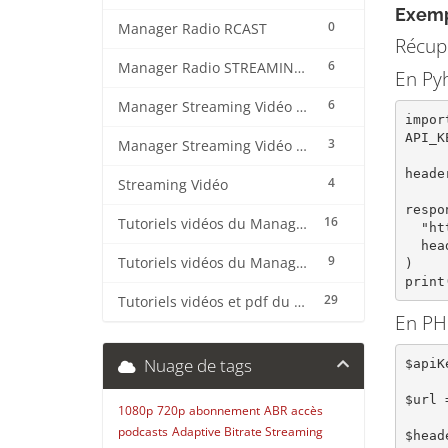
Exemp
0
Manager Radio RCAST
Récupé
6
Manager Radio STREAMING CENTER
En Pyh
6
Manager Streaming Vidéo TVMCP
impor
API_K
3
Manager Streaming Vidéo VDO
heade
4
Streaming Vidéo
respo
16
Tutoriels vidéos du Manager Radio CentovaCast
  "https://demo.streaming.center:1030/api/v2/playlists/?server=1",

  headers=headers

9
Tutoriels vidéos du Manager Radio STREAMING CENTER
)

print
29
Tutoriels vidéos et pdf du CMS Radio Wordpress + OnAir2/Pro.Radio
En PH
Nuage de tags
$apiK
$url 
1080p
720p
abonnement
ABR
accès
podcasts
Adaptive Bitrate Streaming
$head