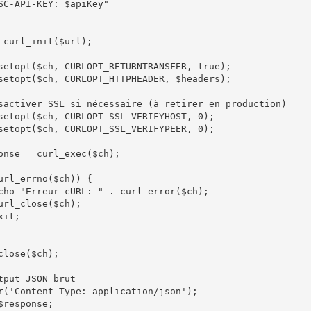
 curl_init($url);

setopt($ch, CURLOPT_RETURNTRANSFER, true);

setopt($ch, CURLOPT_HTTPHEADER, $headers);

sactiver SSL si nécessaire (à retirer en production)

setopt($ch, CURLOPT_SSL_VERIFYHOST, 0);

setopt($ch, CURLOPT_SSL_VERIFYPEER, 0);

onse = curl_exec($ch);

url_errno($ch)) {

close($ch);

tput JSON brut

r('Content-Type: application/json');

$response;
