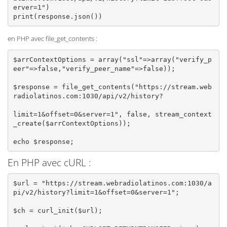
erver=1")

print(response.json())
en PHP avec file_get_contents :
$arrContextOptions = array("ssl"=>array("verify_p
eer"=>false,"verify_peer_name"=>false)); 

$response = file_get_contents("https://stream.web
radiolatinos.com:1030/api/v2/history?

limit=1&offset=0&server=1", false, stream_context
_create($arrContextOptions));

En PHP avec cURL :
$url = "https://stream.webradiolatinos.com:1030/a
pi/v2/history?limit=1&offset=0&server=1";

$ch = curl_init($url);
