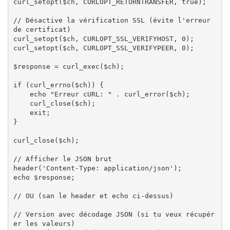
curl_setopt($ch, CURLOPT_RETURNTRANSFER, true);

// Désactive la vérification SSL (évite l'erreur 
de certificat)

curl_setopt($ch, CURLOPT_SSL_VERIFYHOST, 0);

curl_setopt($ch, CURLOPT_SSL_VERIFYPEER, 0);

$response = curl_exec($ch);

if (curl_errno($ch)) {

    echo "Erreur cURL: " . curl_error($ch);

    curl_close($ch);

    exit;

}

curl_close($ch);

// Afficher le JSON brut

header('Content-Type: application/json');

echo $response;

// OU (san le header et echo ci-dessus)

// Version avec décodage JSON (si tu veux récupér
er les valeurs)
