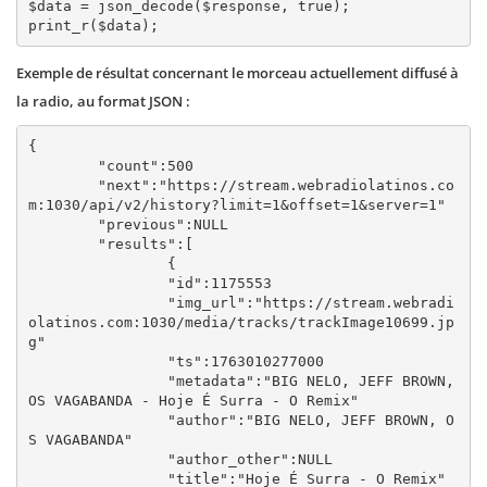
$data = json_decode($response, true);

Exemple de résultat concernant le morceau actuellement diffusé à
la radio, au format JSON :
{

	"count":500

	"next":"https://stream.webradiolatinos.co
m:1030/api/v2/history?limit=1&offset=1&server=1"

	"previous":NULL

	"results":[

		{

		"id":1175553

		"img_url":"https://stream.webradi
olatinos.com:1030/media/tracks/trackImage10699.jp
g"

		"ts":1763010277000

		"metadata":"BIG NELO, JEFF BROWN, 
OS VAGABANDA - Hoje É Surra - O Remix"

		"author":"BIG NELO, JEFF BROWN, O
S VAGABANDA"

		"author_other":NULL

		"title":"Hoje É Surra - O Remix"
