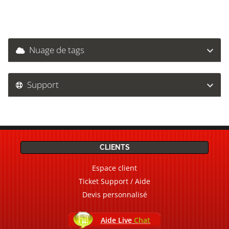
Nuage de tags
Support
CLIENTS
Espace client
Ticket Support / Aide
Devis personnalisé
Aide Live
Chat