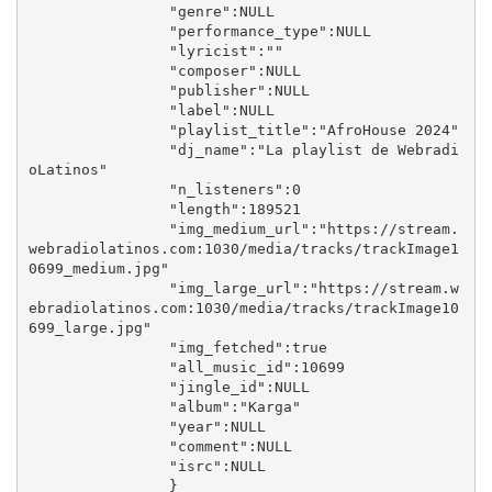
		"genre":NULL

		"performance_type":NULL

		"lyricist":""

		"composer":NULL

		"publisher":NULL

		"label":NULL

		"playlist_title":"AfroHouse 2024"

		"dj_name":"La playlist de Webradi
oLatinos"

		"n_listeners":0

		"length":189521

		"img_medium_url":"https://stream.
webradiolatinos.com:1030/media/tracks/trackImage1
0699_medium.jpg"

		"img_large_url":"https://stream.w
ebradiolatinos.com:1030/media/tracks/trackImage10
699_large.jpg"

		"img_fetched":true

		"all_music_id":10699

		"jingle_id":NULL

		"album":"Karga"

		"year":NULL

		"comment":NULL

		"isrc":NULL

		}
