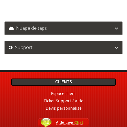
Nuage de tags
Support
CLIENTS
Espace client
Ticket Support / Aide
Devis personnalisé
Aide Live
Chat