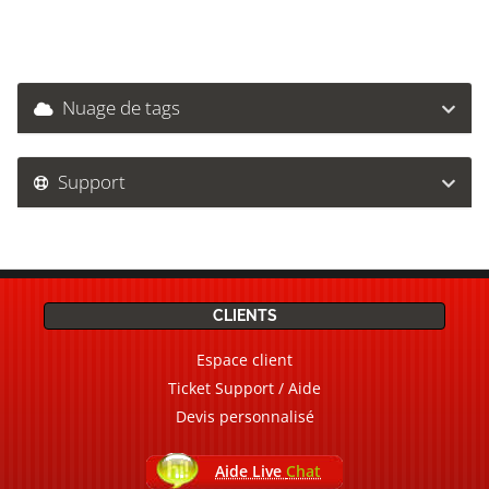
Nuage de tags
Support
CLIENTS
Espace client
Ticket Support / Aide
Devis personnalisé
Aide Live
Chat