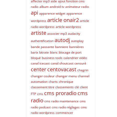
affecter mp3
aide
ajout fonction cms
radio
album
android tv
animateur radio
api
apparence widget
apparence
article onair2
wordpress
article
radio wordpress
article wordpress
artiste
associer mp3
audacity
autodj
authentification
autoplay
bande passante
banniere
bannières
barix
bitrate
blanc
blocage de port
bloqué
business tools
calendrier vidéo
canal icecast
canal shoutcast
censuré
center
centovacast
chagrin
changer couleur
changer menu
channel
automation
charts
chronique
classement titre
classements
clé
client
cms proradio
cms
FTP
cms
radio
cms radio maintenance
cms
radio podcast
cms radio réglages
cms
radio wordpress
commencer