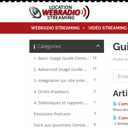
WEBRADIO STREAMING
VIDÉO STREAMIN
Gu
Categories
12
1. Basic Usage Guide CentovaCast
Portal 
17
2. Advanced Usage Guide CentovaCast
7
3. Intégration sur site internet CentovaCast
Art
2
4. Droits d'auteurs
1
4. Statisitques et rapports CentovaCast
Comme
Nous avon
3
Emissions Podcasts
Comm
L'émissi
5
Foire aux questions CentovaCast