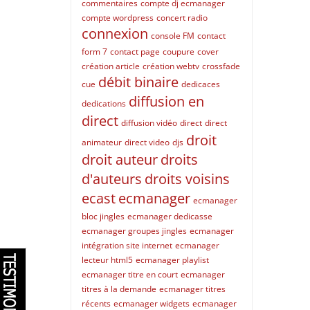
commentaires
compte dj ecmanager
compte wordpress
concert radio
connexion
console FM
contact
form 7
contact page
coupure
cover
création article
création webtv
crossfade
débit binaire
cue
dedicaces
diffusion en
dedications
direct
diffusion vidéo
direct
direct
droit
animateur
direct video
djs
droit auteur
droits
d'auteurs
droits voisins
ecast
ecmanager
ecmanager
bloc jingles
ecmanager dedicasse
ecmanager groupes jingles
ecmanager
intégration site internet
ecmanager
lecteur html5
ecmanager playlist
ecmanager titre en court
ecmanager
titres à la demande
ecmanager titres
récents
ecmanager widgets
ecmanager