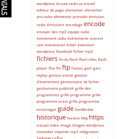
wordpress
écoute radio au travail
editeur de page
elementor
elementor
pro.radio
elementor proradio
émission
encode
radio
émissions
encodage
envoyer des mp3
equipe radio
evenement radio
événements
everest
cast
everestcast
éviter
extension
wordpress
facebook
fichier mp3
fichiers
fin du flash
flash infos
flash
ftp
player
flux
fm
fuseau
gain
gain
replay
gestion article
gestion
d'evenement
gestionnaire de fichier
gestionnaire publicité
grille des
programmes
grille programme
grille
programme ecast
grille programme
guide
ecmanager
handbrake
historique
https
horaire
http
icecast video
image
images wordpress
immediat
importer mp3
intégration
intervalle