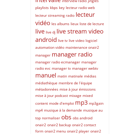
interview radio
jingles
playlists
kbps
key
lecteur radio web
lecteur
lecteur streaming radio
vidéo
les albums
lieux
liste de lecture
live
live stream video
live dj
android
live tv
live video
logiciel
automation vidéo
maintenance onair2
manager radio
manager
manager radio ecmanager
manager
radio evc
manager tv
manager webtv
manuel
matin
matinale
médias
médiathèque
membre de l'équipe
métadonnées
mise à jour émissions
mise à jour podcast
mixage
mixed
mp3
content
mode d'emploi
mp3gain
mp4
musique à la demande
musique au
obs
top
normaliser
obs android
onair2
onair2 backup
onair2 contact
form
onair2 menu
onair2 player
onair2