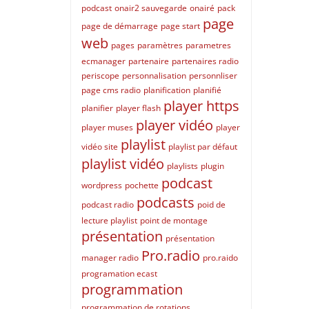
podcast
onair2 sauvegarde
onairé
pack
page
page de démarrage
page start
web
pages
paramètres
parametres
ecmanager
partenaire
partenaires radio
periscope
personnalisation
personnliser
page cms radio
planification
planifié
player https
planifier
player flash
player vidéo
player muses
player
playlist
vidéo site
playlist par défaut
playlist vidéo
playlists
plugin
podcast
wordpress
pochette
podcasts
podcast radio
poid de
lecture playlist
point de montage
présentation
présentation
Pro.radio
manager radio
pro.raido
programation ecast
programmation
programmation de rotations