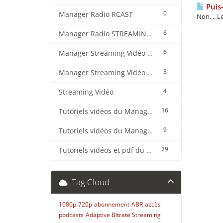
Puis-
0
Manager Radio RCAST
Non.... L
6
Manager Radio STREAMING CENTER
6
Manager Streaming Vidéo TVMCP
3
Manager Streaming Vidéo VDO
4
Streaming Vidéo
16
Tutoriels vidéos du Manager Radio CentovaCast
9
Tutoriels vidéos du Manager Radio STREAMING CENTER
29
Tutoriels vidéos et pdf du CMS Radio Wordpress + OnAir2/Pro.Radio
Tag Cloud
1080p
720p
abonnement
ABR
accès
podcasts
Adaptive Bitrate Streaming