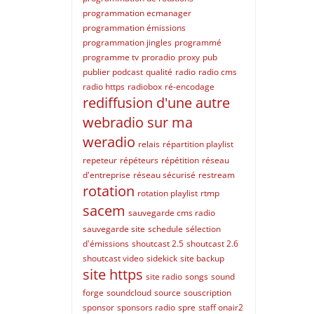
programmation ecmanager
programmation émissions
programmation jingles
programmé
programme tv
proradio
proxy
pub
publier podcast
qualité
radio
radio cms
radio https
radiobox
ré-encodage
rediffusion d'une autre
webradio sur ma
weradio
relais
répartition playlist
repeteur
répéteurs
répétition
réseau
d'entreprise
réseau sécurisé
restream
rotation
rotation playlist
rtmp
sacem
sauvegarde cms radio
sauvegarde site
schedule
sélection
d'émissions
shoutcast 2.5
shoutcast 2.6
shoutcast video
sidekick
site backup
site https
site radio
songs
sound
forge
soundcloud
source
souscription
sponsor
sponsors radio
spre
staff onair2