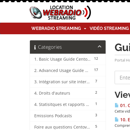
WEBRADIO STREAMING
VIDÉO STREAMIN
Gu
Categories
12
1. Basic Usage Guide CentovaCast
Portal 
17
2. Advanced Usage Guide CentovaCast
7
3. Intégration sur site internet CentovaCast
Vie
2
4. Droits d'auteurs
1
4. Statisitques et rapports CentovaCast
01. 
Cette vi
3
Emissions Podcasts
10. E
Comprend
5
Foire aux questions CentovaCast