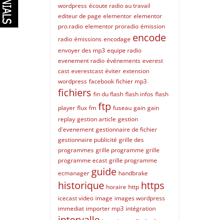
wordpress
écoute radio au travail
editeur de page
elementor
elementor
pro.radio
elementor proradio
émission
encode
radio
émissions
encodage
envoyer des mp3
equipe radio
evenement radio
événements
everest
cast
everestcast
éviter
extension
wordpress
facebook
fichier mp3
fichiers
fin du flash
flash infos
flash
ftp
player
flux
fm
fuseau
gain
gain
replay
gestion article
gestion
d'evenement
gestionnaire de fichier
gestionnaire publicité
grille des
programmes
grille programme
grille
programme ecast
grille programme
guide
ecmanager
handbrake
historique
https
horaire
http
icecast video
image
images wordpress
immediat
importer mp3
intégration
intervalle