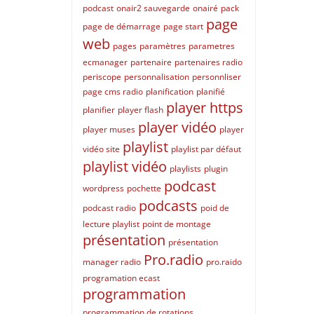
podcast
onair2 sauvegarde
onairé
pack
page
page de démarrage
page start
web
pages
paramètres
parametres
ecmanager
partenaire
partenaires radio
periscope
personnalisation
personnliser
page cms radio
planification
planifié
player https
planifier
player flash
player vidéo
player muses
player
playlist
vidéo site
playlist par défaut
playlist vidéo
playlists
plugin
podcast
wordpress
pochette
podcasts
podcast radio
poid de
lecture playlist
point de montage
présentation
présentation
Pro.radio
manager radio
pro.raido
programation ecast
programmation
programmation de rotations