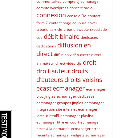
commentaires
compte dj ecmanager
compte wordpress
concert radio
connexion
console FM
contact
form 7
contact page
coupure
cover
création article
création webtv
crossfade
débit binaire
cue
dedicaces
diffusion en
dedications
direct
diffusion vidéo
direct
direct
droit
animateur
direct video
djs
droit auteur
droits
d'auteurs
droits voisins
ecast
ecmanager
ecmanager
bloc jingles
ecmanager dedicasse
ecmanager groupes jingles
ecmanager
intégration site internet
ecmanager
lecteur html5
ecmanager playlist
ecmanager titre en court
ecmanager
titres à la demande
ecmanager titres
récents
ecmanager widgets
ecmanager