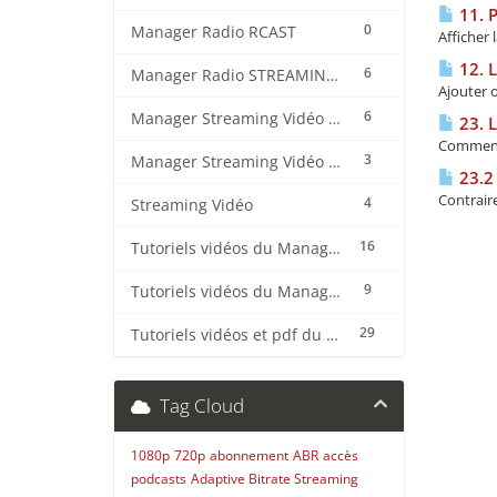
11. P
0
Manager Radio RCAST
Afficher
12. L
6
Manager Radio STREAMING CENTER
Ajouter o
6
Manager Streaming Vidéo TVMCP
23. 
Comment 
3
Manager Streaming Vidéo VDO
23.2 
Contraire
4
Streaming Vidéo
16
Tutoriels vidéos du Manager Radio CentovaCast
9
Tutoriels vidéos du Manager Radio STREAMING CENTER
29
Tutoriels vidéos et pdf du CMS Radio Wordpress + OnAir2/Pro.Radio
Tag Cloud
1080p
720p
abonnement
ABR
accès
podcasts
Adaptive Bitrate Streaming