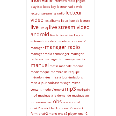
interview radio
jingles
playlists
kbps
key
lecteur radio web
lecteur
lecteur streaming radio
vidéo
les albums
lieux
liste de lecture
live
live stream video
live dj
android
live tv
live video
logiciel
automation vidéo
maintenance onair2
manager radio
manager
manager radio ecmanager
manager
radio evc
manager tv
manager webtv
manuel
matin
matinale
médias
médiathèque
membre de l'équipe
métadonnées
mise à jour émissions
mise à jour podcast
mixage
mixed
mp3
content
mode d'emploi
mp3gain
mp4
musique à la demande
musique au
obs
top
normaliser
obs android
onair2
onair2 backup
onair2 contact
form
onair2 menu
onair2 player
onair2