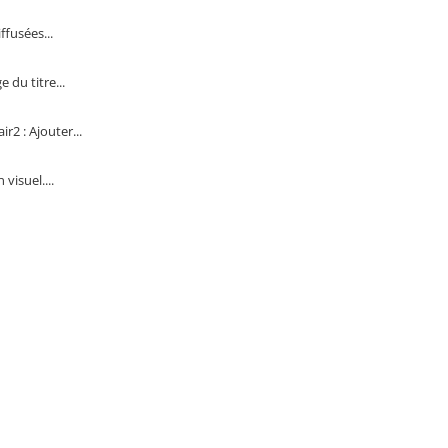
fusées...
 du titre...
2 : Ajouter...
visuel....