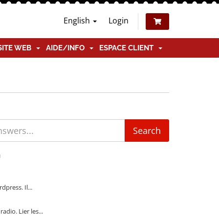
English
Login
SITE WEB
AIDE/INFO
ESPACE CLIENT
'
ress. Il...
io. Lier les...