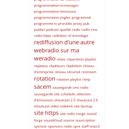
programmation ecmanager
programmation émissions
programmation jingles
programmé
programme tv
proradio
proxy
pub
publier podcast
qualité
radio
radio cms
radio https
radiobox
ré-encodage
rediffusion d'une autre
webradio sur ma
weradio
relais
répartition playlist
repeteur
répéteurs
répétition
réseau
d'entreprise
réseau sécurisé
restream
rotation
rotation playlist
rtmp
sacem
sauvegarde cms radio
sauvegarde site
schedule
sélection
d'émissions
shoutcast 2.5
shoutcast 2.6
shoutcast video
sidekick
site backup
site https
site radio
songs
sound
forge
soundcloud
source
souscription
sponsor
sponsors radio
spre
staff onair2