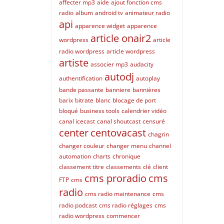
affecter mp3
aide
ajout fonction cms
radio
album
android tv
animateur radio
api
apparence widget
apparence
article onair2
wordpress
article
radio wordpress
article wordpress
artiste
associer mp3
audacity
autodj
authentification
autoplay
bande passante
banniere
bannières
barix
bitrate
blanc
blocage de port
bloqué
business tools
calendrier vidéo
canal icecast
canal shoutcast
censuré
center
centovacast
chagrin
changer couleur
changer menu
channel
automation
charts
chronique
classement titre
classements
clé
client
cms proradio
cms
FTP
cms
radio
cms radio maintenance
cms
radio podcast
cms radio réglages
cms
radio wordpress
commencer