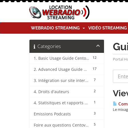
WEBRADIO STREAMING
VIDÉO STREAMIN
Gu
Categories
12
1. Basic Usage Guide CentovaCast
Portal 
17
2. Advanced Usage Guide CentovaCast
7
3. Intégration sur site internet CentovaCast
Vie
2
4. Droits d'auteurs
1
4. Statisitques et rapports CentovaCast
Comme
Le mixag
3
Emissions Podcasts
5
Foire aux questions CentovaCast