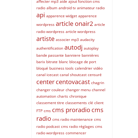
affecter mp3
aide
ajout fonction cms
radio
album
android tv
animateur radio
api
apparence widget
apparence
article onair2
wordpress
article
radio wordpress
article wordpress
artiste
associer mp3
audacity
autodj
authentification
autoplay
bande passante
banniere
bannières
barix
bitrate
blanc
blocage de port
bloqué
business tools
calendrier vidéo
canal icecast
canal shoutcast
censuré
center
centovacast
chagrin
changer couleur
changer menu
channel
automation
charts
chronique
classement titre
classements
clé
client
cms proradio
cms
FTP
cms
radio
cms radio maintenance
cms
radio podcast
cms radio réglages
cms
radio wordpress
commencer