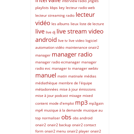
interview radio
jingles
playlists
kbps
key
lecteur radio web
lecteur
lecteur streaming radio
vidéo
les albums
lieux
liste de lecture
live
live stream video
live dj
android
live tv
live video
logiciel
automation vidéo
maintenance onair2
manager radio
manager
manager radio ecmanager
manager
radio evc
manager tv
manager webtv
manuel
matin
matinale
médias
médiathèque
membre de l'équipe
métadonnées
mise à jour émissions
mise à jour podcast
mixage
mixed
mp3
content
mode d'emploi
mp3gain
mp4
musique à la demande
musique au
obs
top
normaliser
obs android
onair2
onair2 backup
onair2 contact
form
onair2 menu
onair2 player
onair2