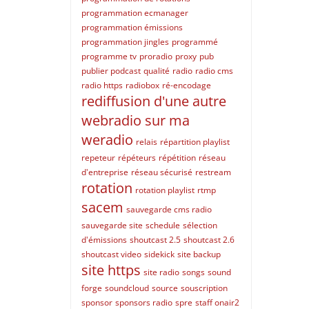
programmation ecmanager
programmation émissions
programmation jingles
programmé
programme tv
proradio
proxy
pub
publier podcast
qualité
radio
radio cms
radio https
radiobox
ré-encodage
rediffusion d'une autre
webradio sur ma
weradio
relais
répartition playlist
repeteur
répéteurs
répétition
réseau
d'entreprise
réseau sécurisé
restream
rotation
rotation playlist
rtmp
sacem
sauvegarde cms radio
sauvegarde site
schedule
sélection
d'émissions
shoutcast 2.5
shoutcast 2.6
shoutcast video
sidekick
site backup
site https
site radio
songs
sound
forge
soundcloud
source
souscription
sponsor
sponsors radio
spre
staff onair2