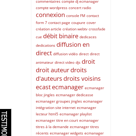
commentaires
compte dj ecmanager
compte wordpress
concert radio
connexion
console FM
contact
form 7
contact page
coupure
cover
création article
création webtv
crossfade
débit binaire
cue
dedicaces
diffusion en
dedications
direct
diffusion vidéo
direct
direct
droit
animateur
direct video
djs
droit auteur
droits
d'auteurs
droits voisins
ecast
ecmanager
ecmanager
bloc jingles
ecmanager dedicasse
ecmanager groupes jingles
ecmanager
intégration site internet
ecmanager
lecteur html5
ecmanager playlist
ecmanager titre en court
ecmanager
titres à la demande
ecmanager titres
récents
ecmanager widgets
ecmanager