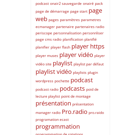
podcast
onair2 sauvegarde
onairé
pack
page
page de démarrage
page start
web
pages
paramètres
parametres
ecmanager
partenaire
partenaires radio
periscope
personnalisation
personnliser
page cms radio
planification
planifié
player https
planifier
player flash
player vidéo
player muses
player
playlist
vidéo site
playlist par défaut
playlist vidéo
playlists
plugin
podcast
wordpress
pochette
podcasts
podcast radio
poid de
lecture playlist
point de montage
présentation
présentation
Pro.radio
manager radio
pro.raido
programation ecast
programmation
programmation de rotations