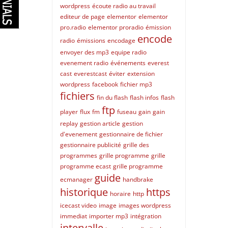
wordpress
écoute radio au travail
editeur de page
elementor
elementor
pro.radio
elementor proradio
émission
encode
radio
émissions
encodage
envoyer des mp3
equipe radio
evenement radio
événements
everest
cast
everestcast
éviter
extension
wordpress
facebook
fichier mp3
fichiers
fin du flash
flash infos
flash
ftp
player
flux
fm
fuseau
gain
gain
replay
gestion article
gestion
d'evenement
gestionnaire de fichier
gestionnaire publicité
grille des
programmes
grille programme
grille
programme ecast
grille programme
guide
ecmanager
handbrake
historique
https
horaire
http
icecast video
image
images wordpress
immediat
importer mp3
intégration
intervalle