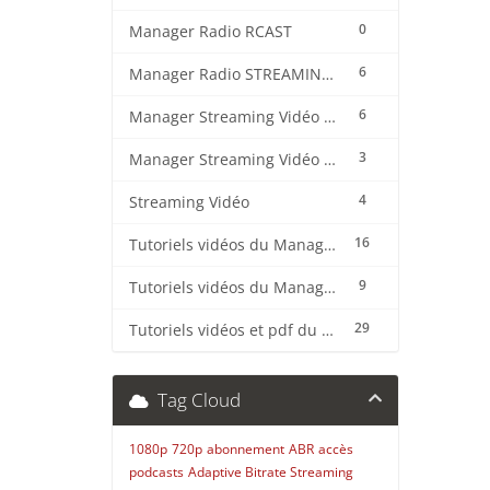
0
Manager Radio RCAST
6
Manager Radio STREAMING CENTER
6
Manager Streaming Vidéo TVMCP
3
Manager Streaming Vidéo VDO
4
Streaming Vidéo
16
Tutoriels vidéos du Manager Radio CentovaCast
9
Tutoriels vidéos du Manager Radio STREAMING CENTER
29
Tutoriels vidéos et pdf du CMS Radio Wordpress + OnAir2/Pro.Radio
Tag Cloud
1080p
720p
abonnement
ABR
accès
podcasts
Adaptive Bitrate Streaming