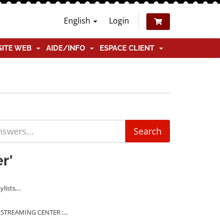
English
Login
SITE WEB
AIDE/INFO
ESPACE CLIENT
r'
ists,...
 STREAMING CENTER :...