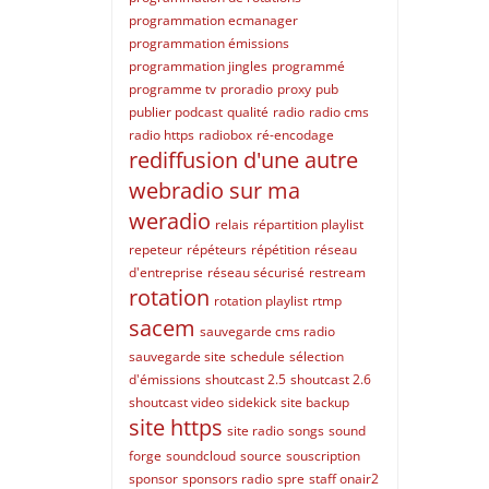
programmation ecmanager
programmation émissions
programmation jingles
programmé
programme tv
proradio
proxy
pub
publier podcast
qualité
radio
radio cms
radio https
radiobox
ré-encodage
rediffusion d'une autre
webradio sur ma
weradio
relais
répartition playlist
repeteur
répéteurs
répétition
réseau
d'entreprise
réseau sécurisé
restream
rotation
rotation playlist
rtmp
sacem
sauvegarde cms radio
sauvegarde site
schedule
sélection
d'émissions
shoutcast 2.5
shoutcast 2.6
shoutcast video
sidekick
site backup
site https
site radio
songs
sound
forge
soundcloud
source
souscription
sponsor
sponsors radio
spre
staff onair2