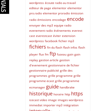
wordpress
écoute radio au travail
editeur de page
elementor
elementor
pro.radio
elementor proradio
émission
encode
radio
émissions
encodage
envoyer des mp3
equipe radio
evenement radio
événements
everest
cast
everestcast
éviter
extension
wordpress
facebook
fichier mp3
fichiers
fin du flash
flash infos
flash
ftp
player
flux
fm
fuseau
gain
gain
replay
gestion article
gestion
d'evenement
gestionnaire de fichier
gestionnaire publicité
grille des
programmes
grille programme
grille
programme ecast
grille programme
guide
ecmanager
handbrake
historique
https
horaire
http
icecast video
image
images wordpress
immediat
importer mp3
intégration
intervalle