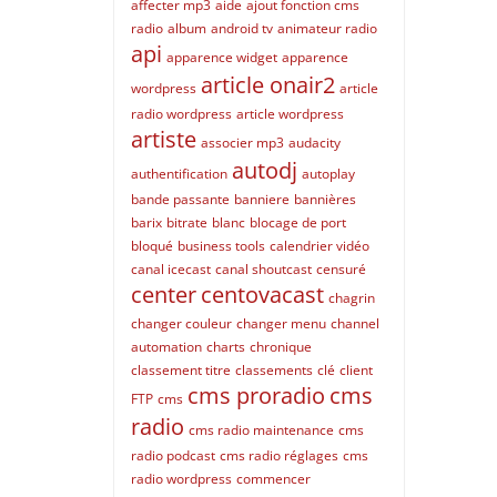
affecter mp3
aide
ajout fonction cms
radio
album
android tv
animateur radio
api
apparence widget
apparence
article onair2
wordpress
article
radio wordpress
article wordpress
artiste
associer mp3
audacity
autodj
authentification
autoplay
bande passante
banniere
bannières
barix
bitrate
blanc
blocage de port
bloqué
business tools
calendrier vidéo
canal icecast
canal shoutcast
censuré
center
centovacast
chagrin
changer couleur
changer menu
channel
automation
charts
chronique
classement titre
classements
clé
client
cms proradio
cms
FTP
cms
radio
cms radio maintenance
cms
radio podcast
cms radio réglages
cms
radio wordpress
commencer