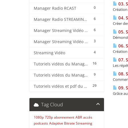
03. 
0
Manager Radio RCAST
Création 
04. 
6
Manager Radio STREAMING CENTER
Créer des
6
Manager Streaming Vidéo TVMCP
05. 
Démonstr
3
Manager Streaming Vidéo VDO
06. 
Création 
4
Streaming Vidéo
07. 
16
Tutoriels vidéos du Manager Radio CentovaCast
Les répét
08. 
9
Tutoriels vidéos du Manager Radio STREAMING CENTER
Comment u
29
Tutoriels vidéos et pdf du CMS Radio Wordpress + OnAir2/Pro.Radio
09. 
Grâce aux
Tag Cloud
1080p
720p
abonnement
ABR
accès
podcasts
Adaptive Bitrate Streaming