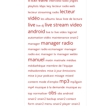
interview radio
jingles
playlists
kbps
key
lecteur radio web
lecteur
lecteur streaming radio
vidéo
les albums
lieux
liste de lecture
live
live stream video
live dj
android
live tv
live video
logiciel
automation vidéo
maintenance onair2
manager radio
manager
manager radio ecmanager
manager
radio evc
manager tv
manager webtv
manuel
matin
matinale
médias
médiathèque
membre de l'équipe
métadonnées
mise à jour émissions
mise à jour podcast
mixage
mixed
mp3
content
mode d'emploi
mp3gain
mp4
musique à la demande
musique au
obs
top
normaliser
obs android
onair2
onair2 backup
onair2 contact
form
onair2 menu
onair2 player
onair2