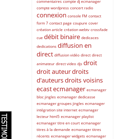
commentaires
compte dj ecmanager
compte wordpress
concert radio
connexion
console FM
contact
form 7
contact page
coupure
cover
création article
création webtv
crossfade
débit binaire
cue
dedicaces
diffusion en
dedications
direct
diffusion vidéo
direct
direct
droit
animateur
direct video
djs
droit auteur
droits
d'auteurs
droits voisins
ecast
ecmanager
ecmanager
bloc jingles
ecmanager dedicasse
ecmanager groupes jingles
ecmanager
intégration site internet
ecmanager
lecteur html5
ecmanager playlist
ecmanager titre en court
ecmanager
titres à la demande
ecmanager titres
récents
ecmanager widgets
ecmanager