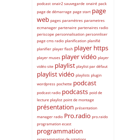
podcast
onair2 sauvegarde
onairé
pack
page
page de démarrage
page start
web
pages
paramètres
parametres
ecmanager
partenaire
partenaires radio
periscope
personnalisation
personnliser
page cms radio
planification
planifié
player https
planifier
player flash
player vidéo
player muses
player
playlist
vidéo site
playlist par défaut
playlist vidéo
playlists
plugin
podcast
wordpress
pochette
podcasts
podcast radio
poid de
lecture playlist
point de montage
présentation
présentation
Pro.radio
manager radio
pro.raido
programation ecast
programmation
programmation de rotations