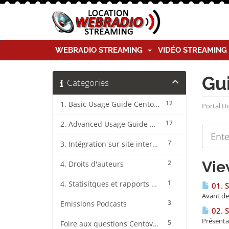
WEBRADIO STREAMING
VIDÉO STREAMIN
Gu
Categories
12
1. Basic Usage Guide CentovaCast
Portal 
17
2. Advanced Usage Guide CentovaCast
7
3. Intégration sur site internet CentovaCast
Vie
2
4. Droits d'auteurs
1
4. Statisitques et rapports CentovaCast
01. 
Avant de 
3
Emissions Podcasts
02. 
Présenta
5
Foire aux questions CentovaCast