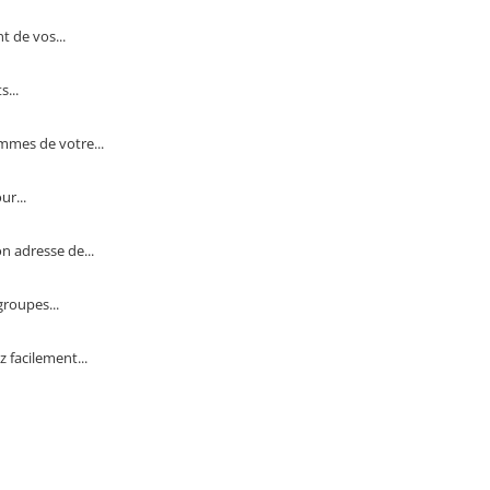
t de vos...
...
mmes de votre...
r...
n adresse de...
groupes...
 facilement...