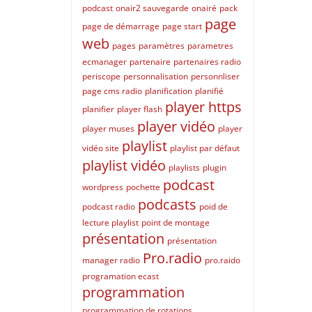
podcast
onair2 sauvegarde
onairé
pack
page
page de démarrage
page start
web
pages
paramètres
parametres
ecmanager
partenaire
partenaires radio
periscope
personnalisation
personnliser
page cms radio
planification
planifié
player https
planifier
player flash
player vidéo
player muses
player
playlist
vidéo site
playlist par défaut
playlist vidéo
playlists
plugin
podcast
wordpress
pochette
podcasts
podcast radio
poid de
lecture playlist
point de montage
présentation
présentation
Pro.radio
manager radio
pro.raido
programation ecast
programmation
programmation de rotations