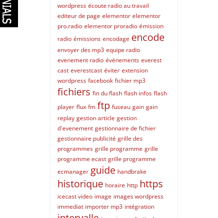
wordpress
écoute radio au travail
editeur de page
elementor
elementor
pro.radio
elementor proradio
émission
encode
radio
émissions
encodage
envoyer des mp3
equipe radio
evenement radio
événements
everest
cast
everestcast
éviter
extension
wordpress
facebook
fichier mp3
fichiers
fin du flash
flash infos
flash
ftp
player
flux
fm
fuseau
gain
gain
replay
gestion article
gestion
d'evenement
gestionnaire de fichier
gestionnaire publicité
grille des
programmes
grille programme
grille
programme ecast
grille programme
guide
ecmanager
handbrake
historique
https
horaire
http
icecast video
image
images wordpress
immediat
importer mp3
intégration
intervalle