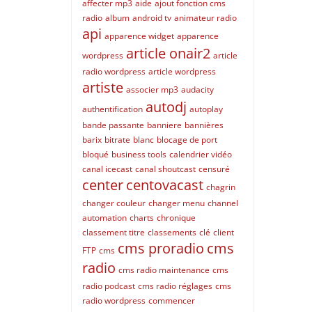
affecter mp3
aide
ajout fonction cms
radio
album
android tv
animateur radio
api
apparence widget
apparence
article onair2
wordpress
article
radio wordpress
article wordpress
artiste
associer mp3
audacity
autodj
authentification
autoplay
bande passante
banniere
bannières
barix
bitrate
blanc
blocage de port
bloqué
business tools
calendrier vidéo
canal icecast
canal shoutcast
censuré
center
centovacast
chagrin
changer couleur
changer menu
channel
automation
charts
chronique
classement titre
classements
clé
client
cms proradio
cms
FTP
cms
radio
cms radio maintenance
cms
radio podcast
cms radio réglages
cms
radio wordpress
commencer