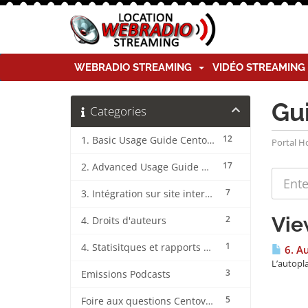
WEBRADIO STREAMING
VIDÉO STREAMIN
Gu
Categories
12
1. Basic Usage Guide CentovaCast
Portal 
17
2. Advanced Usage Guide CentovaCast
7
3. Intégration sur site internet CentovaCast
Vie
2
4. Droits d'auteurs
1
4. Statisitques et rapports CentovaCast
6. A
L’autopla
3
Emissions Podcasts
5
Foire aux questions CentovaCast