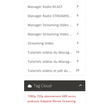
0
Manager Radio RCAST
6
Manager Radio STREAMING CENTER
6
Manager Streaming Vidéo TVMCP
3
Manager Streaming Vidéo VDO
4
Streaming Vidéo
16
Tutoriels vidéos du Manager Radio CentovaCast
9
Tutoriels vidéos du Manager Radio STREAMING CENTER
29
Tutoriels vidéos et pdf du CMS Radio Wordpress + OnAir2/Pro.Radio
Tag Cloud
1080p
720p
abonnement
ABR
accès
podcasts
Adaptive Bitrate Streaming