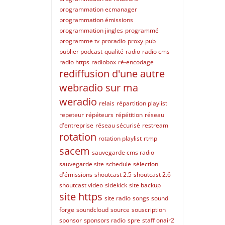
programmation ecmanager
programmation émissions
programmation jingles
programmé
programme tv
proradio
proxy
pub
publier podcast
qualité
radio
radio cms
radio https
radiobox
ré-encodage
rediffusion d'une autre
webradio sur ma
weradio
relais
répartition playlist
repeteur
répéteurs
répétition
réseau
d'entreprise
réseau sécurisé
restream
rotation
rotation playlist
rtmp
sacem
sauvegarde cms radio
sauvegarde site
schedule
sélection
d'émissions
shoutcast 2.5
shoutcast 2.6
shoutcast video
sidekick
site backup
site https
site radio
songs
sound
forge
soundcloud
source
souscription
sponsor
sponsors radio
spre
staff onair2