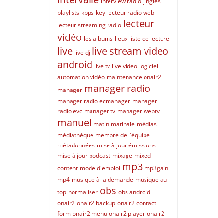
interview radio
jingles
playlists
kbps
key
lecteur radio web
lecteur
lecteur streaming radio
vidéo
les albums
lieux
liste de lecture
live
live stream video
live dj
android
live tv
live video
logiciel
automation vidéo
maintenance onair2
manager radio
manager
manager radio ecmanager
manager
radio evc
manager tv
manager webtv
manuel
matin
matinale
médias
médiathèque
membre de l'équipe
métadonnées
mise à jour émissions
mise à jour podcast
mixage
mixed
mp3
content
mode d'emploi
mp3gain
mp4
musique à la demande
musique au
obs
top
normaliser
obs android
onair2
onair2 backup
onair2 contact
form
onair2 menu
onair2 player
onair2