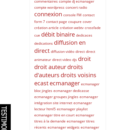
commentaires
compte dj ecmanager
compte wordpress
concert radio
connexion
console FM
contact
form 7
contact page
coupure
cover
création article
création webtv
crossfade
débit binaire
cue
dedicaces
diffusion en
dedications
direct
diffusion vidéo
direct
direct
droit
animateur
direct video
djs
droit auteur
droits
d'auteurs
droits voisins
ecast
ecmanager
ecmanager
bloc jingles
ecmanager dedicasse
ecmanager groupes jingles
ecmanager
intégration site internet
ecmanager
lecteur html5
ecmanager playlist
ecmanager titre en court
ecmanager
titres à la demande
ecmanager titres
récents
ecmanager widgets
ecmanager