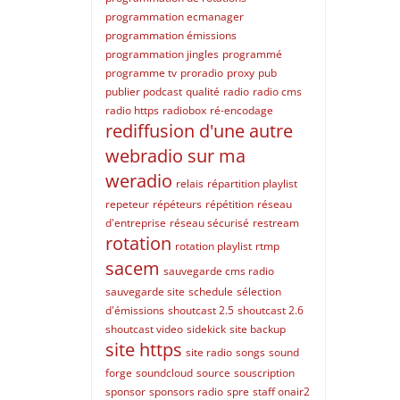
programmation ecmanager
programmation émissions
programmation jingles
programmé
programme tv
proradio
proxy
pub
publier podcast
qualité
radio
radio cms
radio https
radiobox
ré-encodage
rediffusion d'une autre
webradio sur ma
weradio
relais
répartition playlist
repeteur
répéteurs
répétition
réseau
d'entreprise
réseau sécurisé
restream
rotation
rotation playlist
rtmp
sacem
sauvegarde cms radio
sauvegarde site
schedule
sélection
d'émissions
shoutcast 2.5
shoutcast 2.6
shoutcast video
sidekick
site backup
site https
site radio
songs
sound
forge
soundcloud
source
souscription
sponsor
sponsors radio
spre
staff onair2