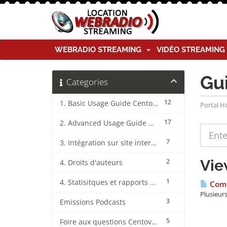
WEBRADIO STREAMING
VIDÉO STREAMIN
Gu
Categories
12
1. Basic Usage Guide CentovaCast
Portal 
17
2. Advanced Usage Guide CentovaCast
7
3. Intégration sur site internet CentovaCast
Vie
2
4. Droits d'auteurs
1
4. Statisitques et rapports CentovaCast
Comm
Plusieurs
3
Emissions Podcasts
5
Foire aux questions CentovaCast