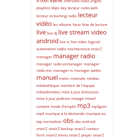
interview radio
jingles
playlists
kbps
key
lecteur radio web
lecteur
lecteur streaming radio
vidéo
les albums
lieux
liste de lecture
live
live stream video
live dj
android
live tv
live video
logiciel
automation vidéo
maintenance onair2
manager radio
manager
manager radio ecmanager
manager
radio evc
manager tv
manager webtv
manuel
matin
matinale
médias
médiathèque
membre de l'équipe
métadonnées
mise à jour émissions
mise à jour podcast
mixage
mixed
mp3
content
mode d'emploi
mp3gain
mp4
musique à la demande
musique au
obs
top
normaliser
obs android
onair2
onair2 backup
onair2 contact
form
onair2 menu
onair2 player
onair2