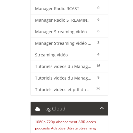
0
Manager Radio RCAST
6
Manager Radio STREAMING CENTER
6
Manager Streaming Vidéo TVMCP
3
Manager Streaming Vidéo VDO
4
Streaming Vidéo
16
Tutoriels vidéos du Manager Radio CentovaCast
9
Tutoriels vidéos du Manager Radio STREAMING CENTER
29
Tutoriels vidéos et pdf du CMS Radio Wordpress + OnAir2/Pro.Radio
Tag Cloud
1080p
720p
abonnement
ABR
accès
podcasts
Adaptive Bitrate Streaming