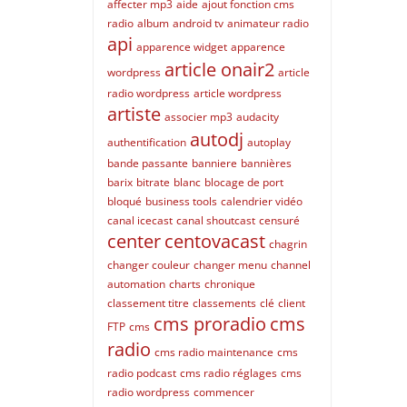
affecter mp3
aide
ajout fonction cms
radio
album
android tv
animateur radio
api
apparence widget
apparence
article onair2
wordpress
article
radio wordpress
article wordpress
artiste
associer mp3
audacity
autodj
authentification
autoplay
bande passante
banniere
bannières
barix
bitrate
blanc
blocage de port
bloqué
business tools
calendrier vidéo
canal icecast
canal shoutcast
censuré
center
centovacast
chagrin
changer couleur
changer menu
channel
automation
charts
chronique
classement titre
classements
clé
client
cms proradio
cms
FTP
cms
radio
cms radio maintenance
cms
radio podcast
cms radio réglages
cms
radio wordpress
commencer