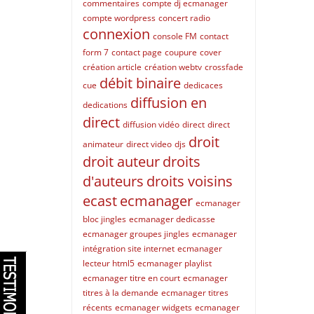
commentaires
compte dj ecmanager
compte wordpress
concert radio
connexion
console FM
contact
form 7
contact page
coupure
cover
création article
création webtv
crossfade
débit binaire
cue
dedicaces
diffusion en
dedications
direct
diffusion vidéo
direct
direct
droit
animateur
direct video
djs
droit auteur
droits
d'auteurs
droits voisins
ecast
ecmanager
ecmanager
bloc jingles
ecmanager dedicasse
ecmanager groupes jingles
ecmanager
intégration site internet
ecmanager
lecteur html5
ecmanager playlist
ecmanager titre en court
ecmanager
titres à la demande
ecmanager titres
récents
ecmanager widgets
ecmanager