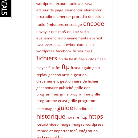
wordpress
écoute radio au travail
editeur de page
elementor
elementor
pro.radio
elementor proradio
émission
encode
radio
émissions
encodage
envoyer des mp3
equipe radio
evenement radio
événements
everest
cast
everestcast
éviter
extension
wordpress
facebook
fichier mp3
fichiers
fin du flash
flash infos
flash
ftp
player
flux
fm
fuseau
gain
gain
replay
gestion article
gestion
d'evenement
gestionnaire de fichier
gestionnaire publicité
grille des
programmes
grille programme
grille
programme ecast
grille programme
guide
ecmanager
handbrake
historique
https
horaire
http
icecast video
image
images wordpress
immediat
importer mp3
intégration
intervalle