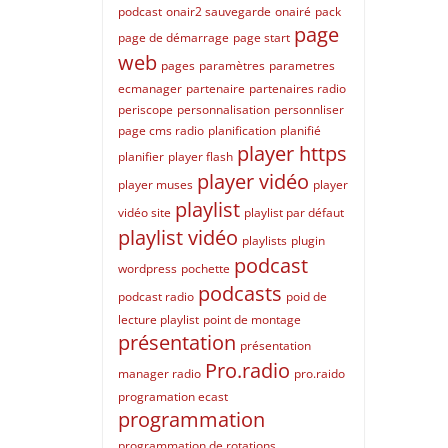
podcast
onair2 sauvegarde
onairé
pack
page
page de démarrage
page start
web
pages
paramètres
parametres
ecmanager
partenaire
partenaires radio
periscope
personnalisation
personnliser
page cms radio
planification
planifié
player https
planifier
player flash
player vidéo
player muses
player
playlist
vidéo site
playlist par défaut
playlist vidéo
playlists
plugin
podcast
wordpress
pochette
podcasts
podcast radio
poid de
lecture playlist
point de montage
présentation
présentation
Pro.radio
manager radio
pro.raido
programation ecast
programmation
programmation de rotations