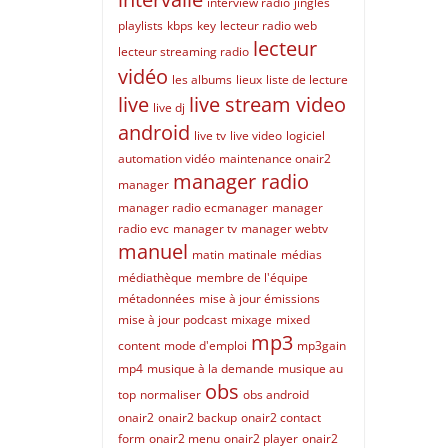
interview radio
jingles
playlists
kbps
key
lecteur radio web
lecteur
lecteur streaming radio
vidéo
les albums
lieux
liste de lecture
live
live stream video
live dj
android
live tv
live video
logiciel
automation vidéo
maintenance onair2
manager radio
manager
manager radio ecmanager
manager
radio evc
manager tv
manager webtv
manuel
matin
matinale
médias
médiathèque
membre de l'équipe
métadonnées
mise à jour émissions
mise à jour podcast
mixage
mixed
mp3
content
mode d'emploi
mp3gain
mp4
musique à la demande
musique au
obs
top
normaliser
obs android
onair2
onair2 backup
onair2 contact
form
onair2 menu
onair2 player
onair2