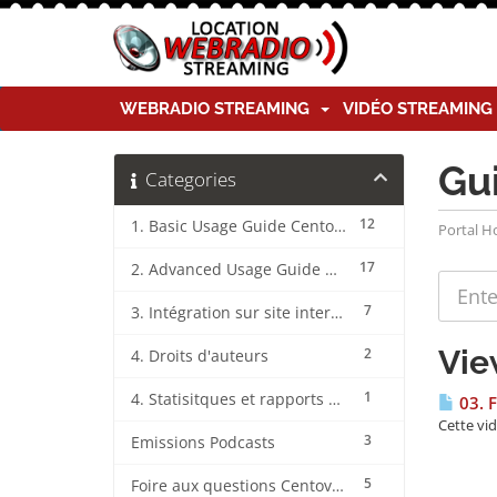
WEBRADIO STREAMING
VIDÉO STREAMIN
Gu
Categories
12
1. Basic Usage Guide CentovaCast
Portal 
17
2. Advanced Usage Guide CentovaCast
7
3. Intégration sur site internet CentovaCast
Vie
2
4. Droits d'auteurs
1
4. Statisitques et rapports CentovaCast
03. F
Cette vid
3
Emissions Podcasts
5
Foire aux questions CentovaCast