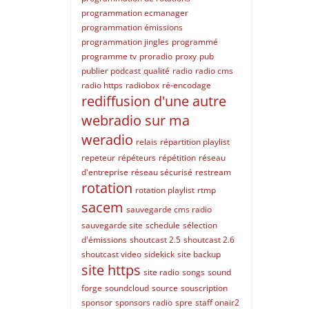
programmation ecmanager
programmation émissions
programmation jingles
programmé
programme tv
proradio
proxy
pub
publier podcast
qualité
radio
radio cms
radio https
radiobox
ré-encodage
rediffusion d'une autre
webradio sur ma
weradio
relais
répartition playlist
repeteur
répéteurs
répétition
réseau
d'entreprise
réseau sécurisé
restream
rotation
rotation playlist
rtmp
sacem
sauvegarde cms radio
sauvegarde site
schedule
sélection
d'émissions
shoutcast 2.5
shoutcast 2.6
shoutcast video
sidekick
site backup
site https
site radio
songs
sound
forge
soundcloud
source
souscription
sponsor
sponsors radio
spre
staff onair2