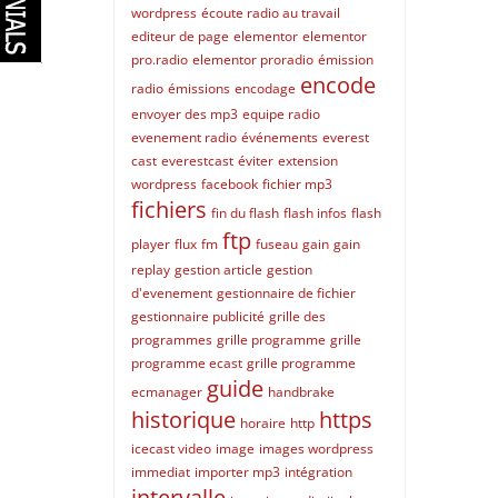
wordpress
écoute radio au travail
editeur de page
elementor
elementor
pro.radio
elementor proradio
émission
encode
radio
émissions
encodage
envoyer des mp3
equipe radio
evenement radio
événements
everest
cast
everestcast
éviter
extension
wordpress
facebook
fichier mp3
fichiers
fin du flash
flash infos
flash
ftp
player
flux
fm
fuseau
gain
gain
replay
gestion article
gestion
d'evenement
gestionnaire de fichier
gestionnaire publicité
grille des
programmes
grille programme
grille
programme ecast
grille programme
guide
ecmanager
handbrake
historique
https
horaire
http
icecast video
image
images wordpress
immediat
importer mp3
intégration
intervalle