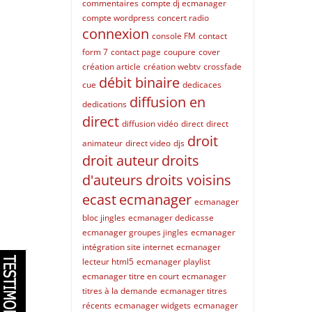
commentaires
compte dj ecmanager
compte wordpress
concert radio
connexion
console FM
contact
form 7
contact page
coupure
cover
création article
création webtv
crossfade
débit binaire
cue
dedicaces
diffusion en
dedications
direct
diffusion vidéo
direct
direct
droit
animateur
direct video
djs
droit auteur
droits
d'auteurs
droits voisins
ecast
ecmanager
ecmanager
bloc jingles
ecmanager dedicasse
ecmanager groupes jingles
ecmanager
intégration site internet
ecmanager
lecteur html5
ecmanager playlist
ecmanager titre en court
ecmanager
titres à la demande
ecmanager titres
récents
ecmanager widgets
ecmanager