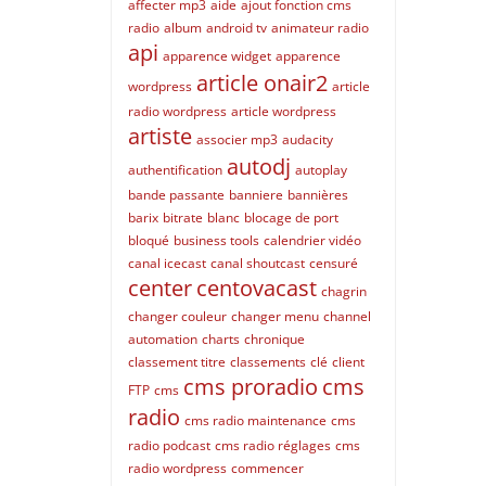
affecter mp3
aide
ajout fonction cms
radio
album
android tv
animateur radio
api
apparence widget
apparence
article onair2
wordpress
article
radio wordpress
article wordpress
artiste
associer mp3
audacity
autodj
authentification
autoplay
bande passante
banniere
bannières
barix
bitrate
blanc
blocage de port
bloqué
business tools
calendrier vidéo
canal icecast
canal shoutcast
censuré
center
centovacast
chagrin
changer couleur
changer menu
channel
automation
charts
chronique
classement titre
classements
clé
client
cms proradio
cms
FTP
cms
radio
cms radio maintenance
cms
radio podcast
cms radio réglages
cms
radio wordpress
commencer