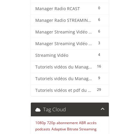
0
Manager Radio RCAST
6
Manager Radio STREAMING CENTER
6
Manager Streaming Vidéo TVMCP
3
Manager Streaming Vidéo VDO
4
Streaming Vidéo
16
Tutoriels vidéos du Manager Radio CentovaCast
9
Tutoriels vidéos du Manager Radio STREAMING CENTER
29
Tutoriels vidéos et pdf du CMS Radio Wordpress + OnAir2/Pro.Radio
Tag Cloud
1080p
720p
abonnement
ABR
accès
podcasts
Adaptive Bitrate Streaming