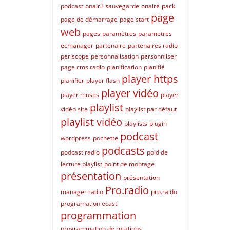
podcast
onair2 sauvegarde
onairé
pack
page
page de démarrage
page start
web
pages
paramètres
parametres
ecmanager
partenaire
partenaires radio
periscope
personnalisation
personnliser
page cms radio
planification
planifié
player https
planifier
player flash
player vidéo
player muses
player
playlist
vidéo site
playlist par défaut
playlist vidéo
playlists
plugin
podcast
wordpress
pochette
podcasts
podcast radio
poid de
lecture playlist
point de montage
présentation
présentation
Pro.radio
manager radio
pro.raido
programation ecast
programmation
programmation de rotations