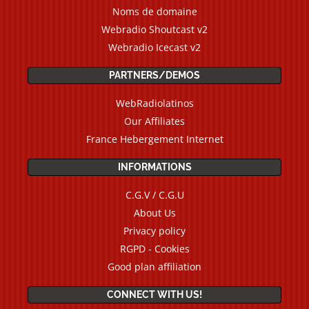
Noms de domaine
Webradio Shoutcast v2
Webradio Icecast v2
PARTNERS/DEMOS
WebRadiolatinos
Our Affiliates
France Hebergement Internet
INFORMATIONS
C.G.V / C.G.U
About Us
Privacy policy
RGPD - Cookies
Good plan affiliation
CONNECT WITH US!