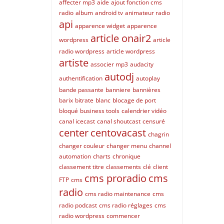
affecter mp3
aide
ajout fonction cms
radio
album
android tv
animateur radio
api
apparence widget
apparence
article onair2
wordpress
article
radio wordpress
article wordpress
artiste
associer mp3
audacity
autodj
authentification
autoplay
bande passante
banniere
bannières
barix
bitrate
blanc
blocage de port
bloqué
business tools
calendrier vidéo
canal icecast
canal shoutcast
censuré
center
centovacast
chagrin
changer couleur
changer menu
channel
automation
charts
chronique
classement titre
classements
clé
client
cms proradio
cms
FTP
cms
radio
cms radio maintenance
cms
radio podcast
cms radio réglages
cms
radio wordpress
commencer