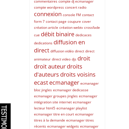
commentaires
compte dj ecmanager
compte wordpress
concert radio
connexion
console FM
contact
form 7
contact page
coupure
cover
création article
création webtv
crossfade
débit binaire
cue
dedicaces
diffusion en
dedications
direct
diffusion vidéo
direct
direct
droit
animateur
direct video
djs
droit auteur
droits
d'auteurs
droits voisins
ecast
ecmanager
ecmanager
bloc jingles
ecmanager dedicasse
ecmanager groupes jingles
ecmanager
intégration site internet
ecmanager
lecteur html5
ecmanager playlist
ecmanager titre en court
ecmanager
titres à la demande
ecmanager titres
récents
ecmanager widgets
ecmanager