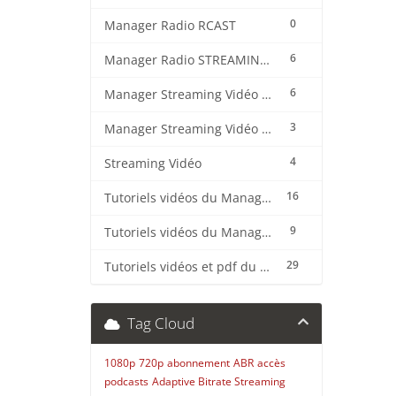
0
Manager Radio RCAST
6
Manager Radio STREAMING CENTER
6
Manager Streaming Vidéo TVMCP
3
Manager Streaming Vidéo VDO
4
Streaming Vidéo
16
Tutoriels vidéos du Manager Radio CentovaCast
9
Tutoriels vidéos du Manager Radio STREAMING CENTER
29
Tutoriels vidéos et pdf du CMS Radio Wordpress + OnAir2/Pro.Radio
Tag Cloud
1080p
720p
abonnement
ABR
accès
podcasts
Adaptive Bitrate Streaming