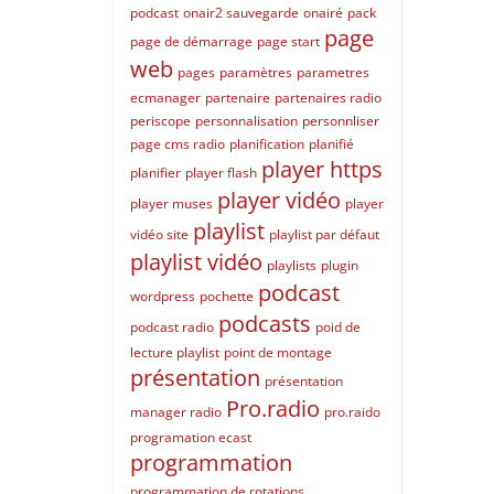
podcast
onair2 sauvegarde
onairé
pack
page
page de démarrage
page start
web
pages
paramètres
parametres
ecmanager
partenaire
partenaires radio
periscope
personnalisation
personnliser
page cms radio
planification
planifié
player https
planifier
player flash
player vidéo
player muses
player
playlist
vidéo site
playlist par défaut
playlist vidéo
playlists
plugin
podcast
wordpress
pochette
podcasts
podcast radio
poid de
lecture playlist
point de montage
présentation
présentation
Pro.radio
manager radio
pro.raido
programation ecast
programmation
programmation de rotations