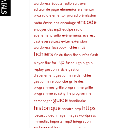
wordpress
écoute radio au travail
editeur de page
elementor
elementor
pro.radio
elementor proradio
émission
encode
radio
émissions
encodage
envoyer des mp3
equipe radio
evenement radio
événements
everest
cast
everestcast
éviter
extension
wordpress
facebook
fichier mp3
fichiers
fin du flash
flash infos
flash
ftp
player
flux
fm
fuseau
gain
gain
replay
gestion article
gestion
d'evenement
gestionnaire de fichier
gestionnaire publicité
grille des
programmes
grille programme
grille
programme ecast
grille programme
guide
ecmanager
handbrake
historique
https
horaire
http
icecast video
image
images wordpress
immediat
importer mp3
intégration
intervalle