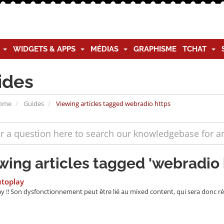
G
WIDGETS & APPS
MÉDIAS
GRAPHISME
TCHAT
ides
Home
Guides
Viewing articles tagged webradio https
wing articles tagged 'webradio 
utoplay
y !! Son dysfonctionnement peut être lié au mixed content, qui sera donc rés