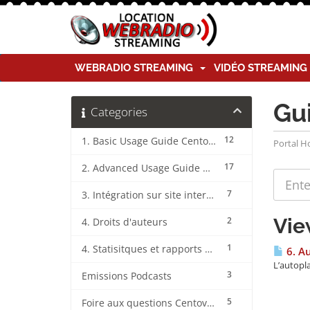
WEBRADIO STREAMING
VIDÉO STREAMIN
Gu
Categories
12
1. Basic Usage Guide CentovaCast
Portal 
17
2. Advanced Usage Guide CentovaCast
7
3. Intégration sur site internet CentovaCast
Vie
2
4. Droits d'auteurs
1
4. Statisitques et rapports CentovaCast
6. A
L’autopla
3
Emissions Podcasts
5
Foire aux questions CentovaCast