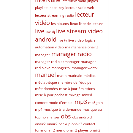
interview radio
jingles
playlists
kbps
key
lecteur radio web
lecteur
lecteur streaming radio
vidéo
les albums
lieux
liste de lecture
live
live stream video
live dj
android
live tv
live video
logiciel
automation vidéo
maintenance onair2
manager radio
manager
manager radio ecmanager
manager
radio evc
manager tv
manager webtv
manuel
matin
matinale
médias
médiathèque
membre de l'équipe
métadonnées
mise à jour émissions
mise à jour podcast
mixage
mixed
mp3
content
mode d'emploi
mp3gain
mp4
musique à la demande
musique au
obs
top
normaliser
obs android
onair2
onair2 backup
onair2 contact
form
onair2 menu
onair2 player
onair2