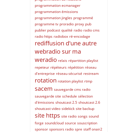
programmation ecmanager
programmation émissions
programmation jingles
programmé
programme tv
proradio
proxy
pub
publier podcast
qualité
radio
radio cms
radio https
radiobox
ré-encodage
rediffusion d'une autre
webradio sur ma
weradio
relais
répartition playlist
repeteur
répéteurs
répétition
réseau
d'entreprise
réseau sécurisé
restream
rotation
rotation playlist
rtmp
sacem
sauvegarde cms radio
sauvegarde site
schedule
sélection
d'émissions
shoutcast 2.5
shoutcast 2.6
shoutcast video
sidekick
site backup
site https
site radio
songs
sound
forge
soundcloud
source
souscription
sponsor
sponsors radio
spre
staff onair2