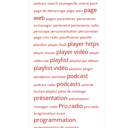
podcast
onair2 sauvegarde
onairé
pack
page
page de démarrage
page start
web
pages
paramètres
parametres
ecmanager
partenaire
partenaires radio
periscope
personnalisation
personnliser
page cms radio
planification
planifié
player https
planifier
player flash
player vidéo
player muses
player
playlist
vidéo site
playlist par défaut
playlist vidéo
playlists
plugin
podcast
wordpress
pochette
podcasts
podcast radio
poid de
lecture playlist
point de montage
présentation
présentation
Pro.radio
manager radio
pro.raido
programation ecast
programmation
programmation de rotations