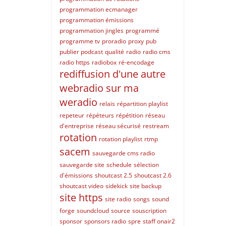
programmation ecmanager
programmation émissions
programmation jingles
programmé
programme tv
proradio
proxy
pub
publier podcast
qualité
radio
radio cms
radio https
radiobox
ré-encodage
rediffusion d'une autre
webradio sur ma
weradio
relais
répartition playlist
repeteur
répéteurs
répétition
réseau
d'entreprise
réseau sécurisé
restream
rotation
rotation playlist
rtmp
sacem
sauvegarde cms radio
sauvegarde site
schedule
sélection
d'émissions
shoutcast 2.5
shoutcast 2.6
shoutcast video
sidekick
site backup
site https
site radio
songs
sound
forge
soundcloud
source
souscription
sponsor
sponsors radio
spre
staff onair2