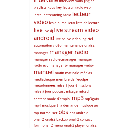
interview radio
jingles
playlists
kbps
key
lecteur radio web
lecteur
lecteur streaming radio
vidéo
les albums
lieux
liste de lecture
live
live stream video
live dj
android
live tv
live video
logiciel
automation vidéo
maintenance onair2
manager radio
manager
manager radio ecmanager
manager
radio evc
manager tv
manager webtv
manuel
matin
matinale
médias
médiathèque
membre de l'équipe
métadonnées
mise à jour émissions
mise à jour podcast
mixage
mixed
mp3
content
mode d'emploi
mp3gain
mp4
musique à la demande
musique au
obs
top
normaliser
obs android
onair2
onair2 backup
onair2 contact
form
onair2 menu
onair2 player
onair2