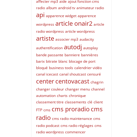
affecter mp3
aide
ajout fonction cms
radio
album
android tv
animateur radio
api
apparence widget
apparence
article onair2
wordpress
article
radio wordpress
article wordpress
artiste
associer mp3
audacity
autodj
authentification
autoplay
bande passante
banniere
bannières
barix
bitrate
blanc
blocage de port
bloqué
business tools
calendrier vidéo
canal icecast
canal shoutcast
censuré
center
centovacast
chagrin
changer couleur
changer menu
channel
automation
charts
chronique
classement titre
classements
clé
client
cms proradio
cms
FTP
cms
radio
cms radio maintenance
cms
radio podcast
cms radio réglages
cms
radio wordpress
commencer