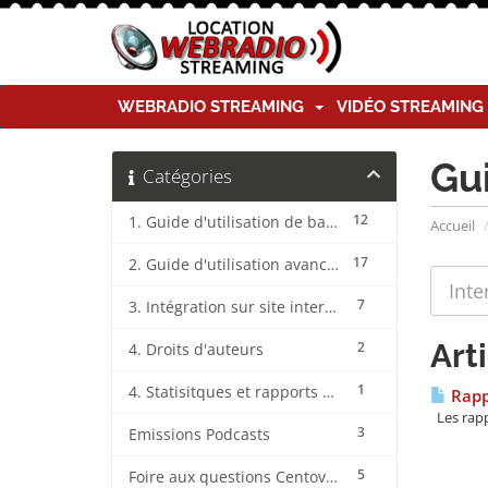
WEBRADIO STREAMING
VIDÉO STREAMIN
Gu
Catégories
12
1. Guide d'utilisation de base CentovaCast
Accueil
17
2. Guide d'utilisation avancée CentovaCast
7
3. Intégration sur site internet CentovaCast
Art
2
4. Droits d'auteurs
1
4. Statisitques et rapports CentovaCast
Rappo
Les rappo
3
Emissions Podcasts
5
Foire aux questions CentovaCast