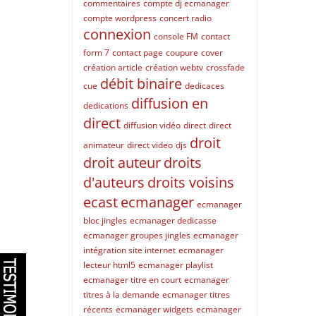
commentaires
compte dj ecmanager
compte wordpress
concert radio
connexion
console FM
contact
form 7
contact page
coupure
cover
création article
création webtv
crossfade
débit binaire
cue
dedicaces
diffusion en
dedications
direct
diffusion vidéo
direct
direct
droit
animateur
direct video
djs
droit auteur
droits
d'auteurs
droits voisins
ecast
ecmanager
ecmanager
bloc jingles
ecmanager dedicasse
ecmanager groupes jingles
ecmanager
intégration site internet
ecmanager
lecteur html5
ecmanager playlist
ecmanager titre en court
ecmanager
titres à la demande
ecmanager titres
récents
ecmanager widgets
ecmanager