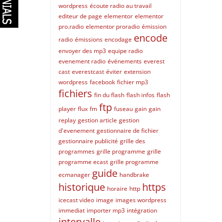
wordpress
écoute radio au travail
editeur de page
elementor
elementor
pro.radio
elementor proradio
émission
encode
radio
émissions
encodage
envoyer des mp3
equipe radio
evenement radio
événements
everest
cast
everestcast
éviter
extension
wordpress
facebook
fichier mp3
fichiers
fin du flash
flash infos
flash
ftp
player
flux
fm
fuseau
gain
gain
replay
gestion article
gestion
d'evenement
gestionnaire de fichier
gestionnaire publicité
grille des
programmes
grille programme
grille
programme ecast
grille programme
guide
ecmanager
handbrake
historique
https
horaire
http
icecast video
image
images wordpress
immediat
importer mp3
intégration
intervalle