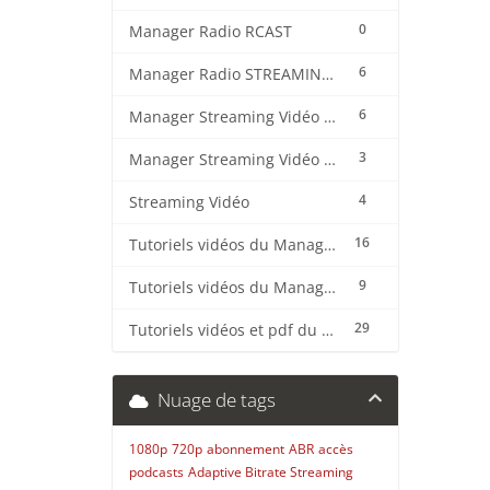
0
Manager Radio RCAST
6
Manager Radio STREAMING CENTER
6
Manager Streaming Vidéo TVMCP
3
Manager Streaming Vidéo VDO
4
Streaming Vidéo
16
Tutoriels vidéos du Manager Radio CentovaCast
9
Tutoriels vidéos du Manager Radio STREAMING CENTER
29
Tutoriels vidéos et pdf du CMS Radio Wordpress + OnAir2/Pro.Radio
Nuage de tags
1080p
720p
abonnement
ABR
accès
podcasts
Adaptive Bitrate Streaming